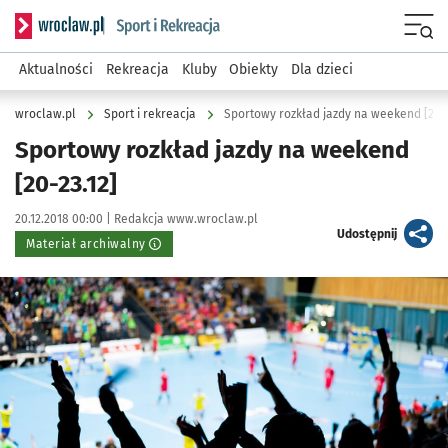
Serwis informacyjny wroclaw.pl podserwis: Sport i rekreacja
Menu
Aktualności
Rekreacja
Kluby
Obiekty
Dla dzieci
wroclaw.pl
Sport i rekreacja
Sportowy rozkład jazdy na weekend [20-2
Sportowy rozkład jazdy na weekend
[20-23.12]
Data publikacji:
Autor:
20.12.2018 00:00 |
Redakcja www.wroclaw.pl
artykuł
Udostępnij
Materiał archiwalny
Kliknij, aby powiększyć