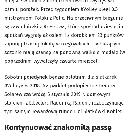
miejsce w tabeli z dorobkiem dwóch zwycięstw i
ośmiu porażek. Przed tygodniem #Volley uległ 0:3
mistrzyniom Polski z Polic. Na przeciwnym biegunie
są zawodniczki z Rzeszowa, które spośród dziesięciu
spotkań wygrały aż osiem i z dorobkiem 23 punktów
zajmują trzecią lokatę w rozgrywkach - w bieżącym
sezonie mają szansę na ponowną walkę o medale (w
poprzednim wywalczyły czwarte miejsce).
Sobotni pojedynek będzie ostatnim dla siatkarek
#Volleya w 2018. Na parkiet podopieczne trenera
Solarewicza wrócą 6 stycznia 2019 r. domowym
starciem z E.Leclerc Radomką Radom, rozpoczynając
tym samym rewanżową rundę Ligi Siatkówki Kobiet.
Kontynuować znakomitą passę