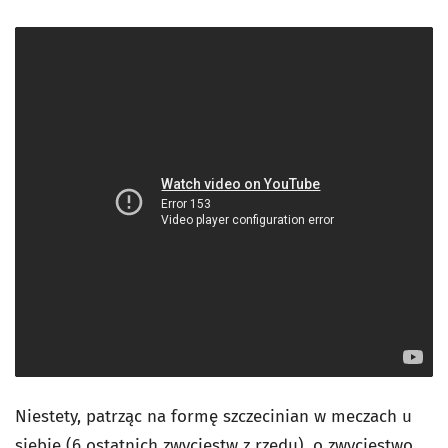
Niestety, patrząc na formę szczecinian w meczach u
siebie (6 ostatnich zwycięstw z rzędu), o zwycięstwo