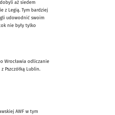
zdobyli aż siedem
e z Legią. Tym bardziej
ogli udowodnić swoim
tok nie były tylko
do Wrocławia odliczanie
 z Pszczółką Lublin.
ławskiej AWF w tym