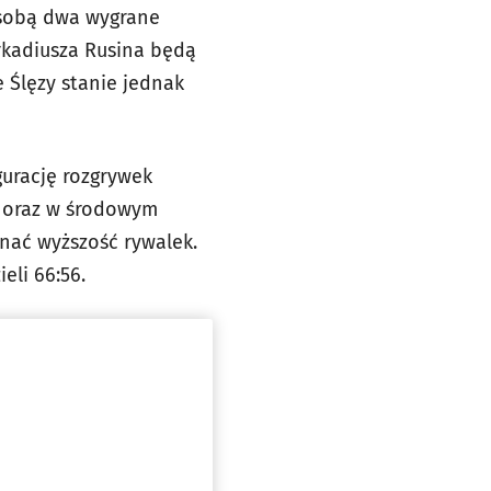
a sobą dwa wygrane
Arkadiusza Rusina będą
 Ślęzy stanie jednak
gurację rozgrywek
a oraz w środowym
znać wyższość rywalek.
eli 66:56.