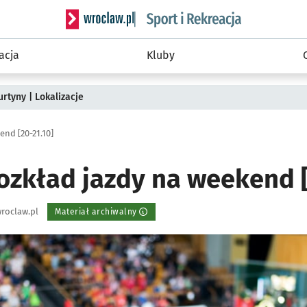
Serwis informacyjny wroclaw.pl podserwis: Sport 
acja
Kluby
rtyny | Lokalizacje
nd [20-21.10]
ozkład jazdy na weekend [
roclaw.pl
Materiał archiwalny