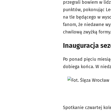
przegrali bowiem w lid
punktów, pokonując Lec
na tle będącego w wyso
fanom, że niedawne wygr
chwilową zwyżką formy
Inauguracja sez
Po ponad pięciu miesią
dobiega końca. W niedzi
Spotkanie czwartej kol