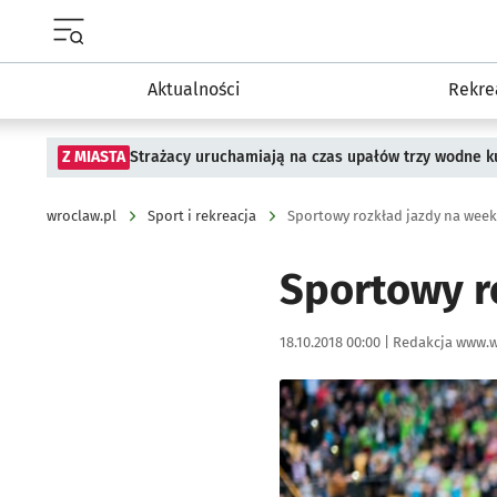
Menu główne portalu wroclaw.pl
Aktualności
Rekre
Z MIASTA
Strażacy uruchamiają na czas upałów trzy wodne ku
wroclaw.pl
Sport i rekreacja
Sportowy rozkład jazdy na weeke
Sportowy r
Data publikacji:
Autor:
18.10.2018 00:00 |
Redakcja www.w
Kliknij, aby powiększyć