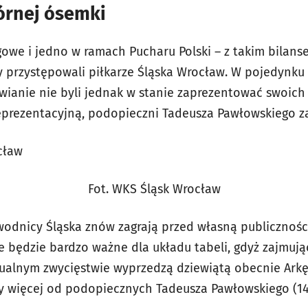
górnej ósemki
igowe i jedno w ramach Pucharu Polski – z takim bilan
y przystępowali piłkarze Śląska Wrocław. W pojedynku z
wianie nie byli jednak w stanie zaprezentować swoich
prezentacyjną, podopieczni Tadeusza Pawłowskiego zasł
Fot. WKS Śląsk Wrocław
wodnicy Śląska znów zagrają przed własną publicznośc
 będzie bardzo ważne dla układu tabeli, gdyż zajmując
alnym zwycięstwie wyprzedzą dziewiątą obecnie Arkę,
y więcej od podopiecznych Tadeusza Pawłowskiego (14