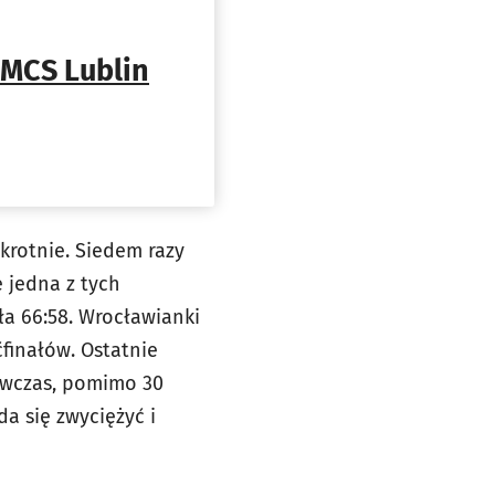
UMCS Lublin
krotnie. Siedem razy
e jedna z tych
ła 66:58. Wrocławianki
ćfinałów. Ostatnie
ówczas, pomimo 30
a się zwyciężyć i