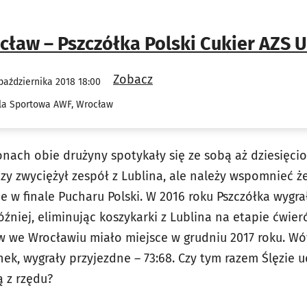
cław – Pszczółka Polski Cukier AZS 
Zobacz
października 2018 18:00
la Sportowa AWF, Wrocław
nach obie drużyny spotykały się ze sobą aż dziesięcio
azy zwyciężył zespół z Lublina, ale należy wspomnieć ż
 w finale Pucharu Polski. W 2016 roku Pszczółka wygra
źniej, eliminując koszykarki z Lublina na etapie ćwier
w we Wrocławiu miało miejsce w grudniu 2017 roku. W
k, wygrały przyjezdne – 73:68. Czy tym razem Ślęzie ud
ą z rzędu?