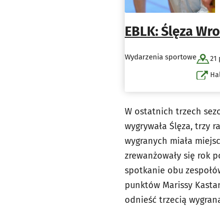
EBLK: Ślęza Wro
Wydarzenia sportowe
21 
Ha
W ostatnich trzech sezo
wygrywała Ślęza, trzy r
wygranych miała miejsce
zrewanżowały się rok pó
spotkanie obu zespołó
punktów Marissy Kastane
odnieść trzecią wygran