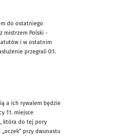
sem do ostatniego
 mistrzem Polski -
 atutów i w ostatnim
użenie przegrali 0:1.
ią a ich rywalem będzie
y 11. miejsce
 która do tej pory
 „oczek” przy dwunastu