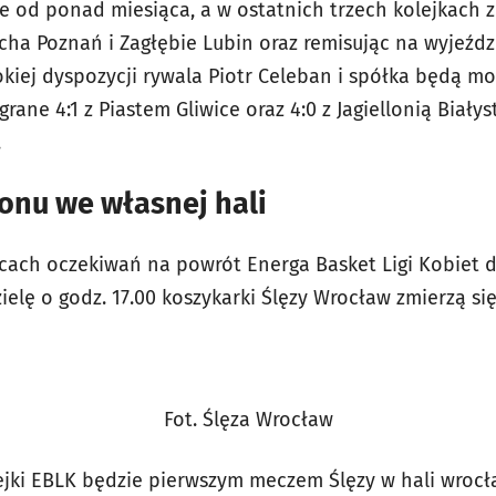
ze od ponad miesiąca, a w ostatnich trzech kolejkach 
ha Poznań i Zagłębie Lubin oraz remisując na wyjeździ
kiej dyspozycji rywala Piotr Celeban i spółka będą m
ane 4:1 z Piastem Gliwice oraz 4:0 z Jagiellonią Białys
.
onu we własnej hali
cach oczekiwań na powrót Energa Basket Ligi Kobiet 
elę o godz. 17.00 koszykarki Ślęzy Wrocław zmierzą się
Fot. Ślęza Wrocław
ejki EBLK będzie pierwszym meczem Ślęzy w hali wroc