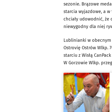
sezonie. Brązowe medal
starcia wyjazdowe, a w
chciały udowodnić, że 
niewygodny dla niej ryw
Lublinianki w obecnym 
Ostrovię Ostrów Wlkp. 
starciu z Wisłą CanPac
W Gorzowie Wlkp. przegr