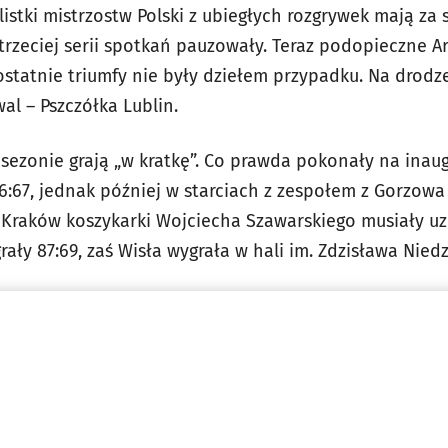
istki mistrzostw Polski z ubiegłych rozgrywek mają z
 trzeciej serii spotkań pauzowały. Teraz podopieczne 
ostatnie triumfy nie były dziełem przypadku. Na drodze
al – Pszczółka Lublin.
sezonie grają „w kratkę”. Co prawda pokonały na inau
76:67, jednak później w starciach z zespołem z Gorzow
k Kraków koszykarki Wojciecha Szawarskiego musiały u
ały 87:69, zaś Wisła wygrała w hali im. Zdzisława Niedzi