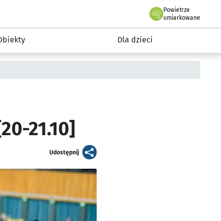
Powietrze
we Wrocławiu
i rekreacja
umiarkowane
Obiekty
Dla dzieci
20-21.10]
artykuł
Udostępnij