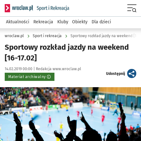
Serwis informacyjny wroclaw.pl podserwis: Sport i rekreacja
Menu
Aktualności
Rekreacja
Kluby
Obiekty
Dla dzieci
wroclaw.pl
Sport i rekreacja
Sportowy rozkład jazdy na weekend [16-1
Sportowy rozkład jazdy na weekend
[16-17.02]
Data publikacji:
Autor:
14.02.2019 00:00 |
Redakcja www.wroclaw.pl
artykuł
Udostępnij
Materiał archiwalny
Kliknij, aby powiększyć