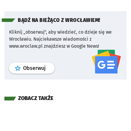
BĄDŹ NA BIEŻĄCO Z WROCŁAWIEM!
Kliknij „obserwuj”, aby wiedzieć, co dzieje się we
Wrocławiu.
Najciekawsze wiadomości z
www.wroclaw.pl znajdziesz w Google News!
profil
google news
serwisu wroclaw
Obserwuj
ZOBACZ TAKŻE