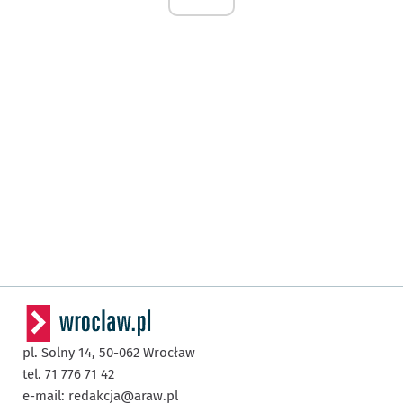
pl. Solny 14,
50-062
Wrocław
tel. 71 776 71 42
e-mail:
redakcja@araw.pl