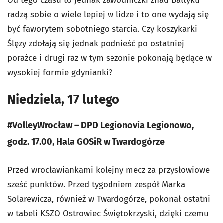
Od tego czasu to jednak zawodniczki znad Bałtyku
radzą sobie o wiele lepiej w lidze i to one wydają się
być faworytem sobotniego starcia. Czy koszykarki
Ślęzy zdołają się jednak podnieść po ostatniej
porażce i drugi raz w tym sezonie pokonają będące w
wysokiej formie gdynianki?
Niedziela, 17 lutego
#VolleyWrocław – DPD Legionovia Legionowo,
godz. 17.00, Hala GOSiR w Twardogórze
Przed wrocławiankami kolejny mecz za przysłowiowe
sześć punktów. Przed tygodniem zespół Marka
Solarewicza, również w Twardogórze, pokonał ostatni
w tabeli KSZO Ostrowiec Świętokrzyski, dzięki czemu