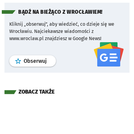
BĄDŹ NA BIEŻĄCO Z WROCŁAWIEM!
Kliknij „obserwuj”, aby wiedzieć, co dzieje się we
Wrocławiu.
Najciekawsze wiadomości z
www.wroclaw.pl znajdziesz w Google News!
profil
google news
serwisu wroclaw
Obserwuj
ZOBACZ TAKŻE