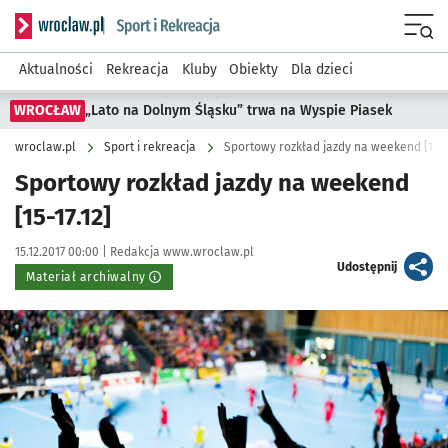
Serwis informacyjny wroclaw.pl podserwis: Sport i rekreacja
Menu
Aktualności
Rekreacja
Kluby
Obiekty
Dla dzieci
WROCŁAW
„Lato na Dolnym Śląsku” trwa na Wyspie Piasek
wroclaw.pl
Sport i rekreacja
Sportowy rozkład jazdy na weekend [15-17
Sportowy rozkład jazdy na weekend
[15-17.12]
Data publikacji:
Autor:
15.12.2017 00:00 |
Redakcja www.wroclaw.pl
artykuł
Udostępnij
Materiał archiwalny
Kliknij, aby powiększyć