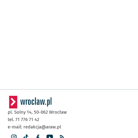
pl. Solny 14,
50-062
Wrocław
tel. 71 776 71 42
e-mail:
redakcja@araw.pl