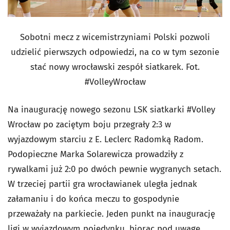
Sobotni mecz z wicemistrzyniami Polski pozwoli
udzielić pierwszych odpowiedzi, na co w tym sezonie
stać nowy wrocławski zespół siatkarek. Fot.
#VolleyWrocław
Na inaugurację nowego sezonu LSK siatkarki #Volley
Wrocław po zaciętym boju przegrały 2:3 w
wyjazdowym starciu z E. Leclerc Radomką Radom.
Podopieczne Marka Solarewicza prowadziły z
rywalkami już 2:0 po dwóch pewnie wygranych setach.
W trzeciej partii gra wrocławianek uległa jednak
załamaniu i do końca meczu to gospodynie
przeważały na parkiecie. Jeden punkt na inaugurację
ligi w wyjazdowym pojedynku, biorąc pod uwagę