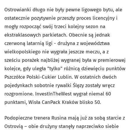
Ostrowianki długo nie były pewne ligowego bytu, ale
ostatecznie pozytywnie przeszły proces licencyjny i
mogły rozpocząć swój trzeci kolejny sezon na
ekstraklasowych parkietach. Obecnie są jednak
czerwoną latarnią ligi - drużyna z województwa
wielkopolskiego nie wygrała jeszcze meczu, a z
sześciu porażek najbliżej wygranej była w premierowej
kolejce, gdy uległa "tylko" różnicą dziewięciu punktów
Pszczółce Polski-Cukier Lublin. W ostatnich dwóch
pojedynkach sobotnie rywalki Ślęzy zostały wręcz
rozgromione. InvestInTheWest wygrał niemal 60
punktami, Wisła CanPack Kraków blisko 50.
Podopieczne trenera Rusina mają już za sobą starcie z
Ostrovią – obie drużyny stanęły naprzeciwko siebie