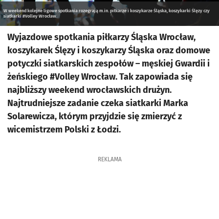
W weekend kolejne ligowe spotkania rozegrają m.in. piłkarze i koszykarze Śląska, koszykarki Ślęzy czy
siatkarki #Volley Wrocław.
Wyjazdowe spotkania piłkarzy Śląska Wrocław,
koszykarek Ślęzy i koszykarzy Śląska oraz domowe
potyczki siatkarskich zespołów – męskiej Gwardii i
żeńskiego #Volley Wrocław. Tak zapowiada się
najbliższy weekend wrocławskich drużyn.
Najtrudniejsze zadanie czeka siatkarki Marka
Solarewicza, którym przyjdzie się zmierzyć z
wicemistrzem Polski z Łodzi.
REKLAMA