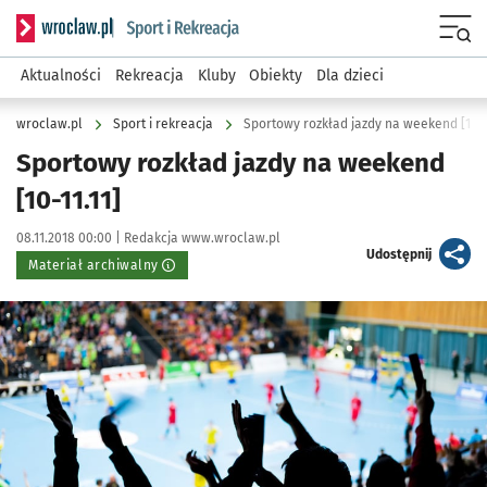
Serwis informacyjny wroclaw.pl podserwis: Sport i rekreacja
Menu
Aktualności
Rekreacja
Kluby
Obiekty
Dla dzieci
wroclaw.pl
Sport i rekreacja
Sportowy rozkład jazdy na weekend [10-11
Sportowy rozkład jazdy na weekend
[10-11.11]
Data publikacji:
Autor:
08.11.2018 00:00 |
Redakcja www.wroclaw.pl
artykuł
Udostępnij
Materiał archiwalny
Kliknij, aby powiększyć