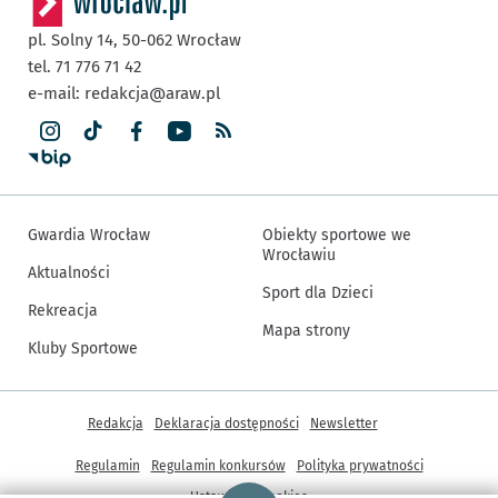
pl. Solny 14,
50-062
Wrocław
tel. 71 776 71 42
e-mail:
redakcja@araw.pl
Gwardia Wrocław
Obiekty sportowe we
Wrocławiu
Aktualności
Sport dla Dzieci
Rekreacja
Mapa strony
Kluby Sportowe
Inne informacje
Redakcja
Deklaracja dostępności
Newsletter
Regulamin
Regulamin konkursów
Polityka prywatności
Strona główna - wroclaw.pl
Ustawienia cookies