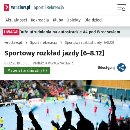
Serwis informacyjny wroclaw.pl podserwis: Sport i rekreacja
Menu
Aktualności
Rekreacja
Kluby
Obiekty
Dla dzieci
UWAGA!
Duże utrudnienia na autostradzie A4 pod Wrocławiem
wroclaw.pl
Sport i rekreacja
Sportowy rozkład jazdy [6-8.12]
Sportowy rozkład jazdy [6-8.12]
Data publikacji:
Autor:
05.12.2019 00:00 |
Redakcja www.wroclaw.pl
artykuł
Udostępnij
Materiał archiwalny
Kliknij, aby powiększyć