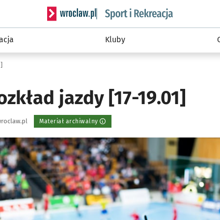
Serwis informacyjny wroclaw.pl podserwis: Sport 
acja
Kluby
]
zkład jazdy [17-19.01]
roclaw.pl
Materiał archiwalny