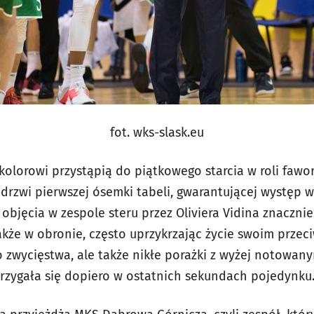
fot. wks-slask.eu
olorowi przystąpią do piątkowego starcia w roli fawor
zwi pierwszej ósemki tabeli, gwarantującej występ w f
objęcia w zespole steru przez Oliviera Vidina znacznie
 także w obronie, często uprzykrzając życie swoim prz
 zwycięstwa, ale także nikłe porażki z wyżej notowany
strzygała się dopiero w ostatnich sekundach pojedynku