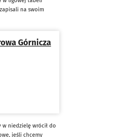
 w ligowej tabeli
 zapisali na swoim
rowa Górnicza
 w niedzielę wrócił do
owe, jeśli chcemy