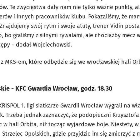
w. Te zwycięstwa dały nam nie tylko ważne punkty, a
nerów i innych pracowników klubu. Pokazaliśmy, że mam
Znajdujemy swój rytm i swoje atuty, trener Vidin post
, bo graliśmy z silnymi rywalami, ale chociażby mecz 
tępy – dodał Wojciechowski.
 z MKS-em, które odbędzie się we wrocławskiej hali Orb
kie - KFC Gwardia Wrocław, godz. 18.30
RISPOL 1. ligi siatkarze Gwardii Wrocław wygrali na w
k. Trzeba jednak zaznaczyć, że podopieczni Krzysztofa
ąc w hali Orbita, niż tocząc wyjazdowe boje. Niestety, 
 Strzelec Opolskich, gdzie przyjdzie im się zmierzyć z