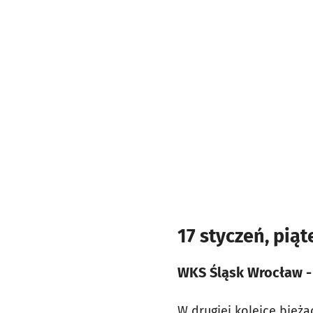
17 styczeń, piąt
WKS Śląsk Wrocław - 
W drugiej kolejce bież