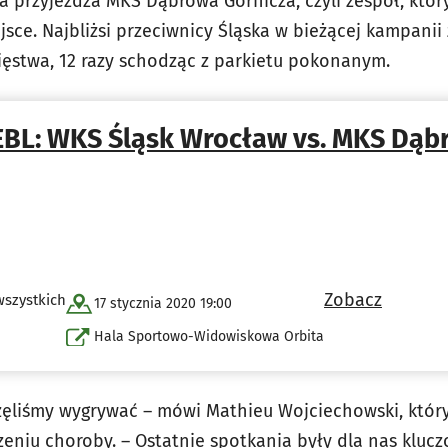
 przyjeżdża MKS Dąbrowa Górnicza, czyli zespół, który
ejsce. Najbliżsi przeciwnicy Śląska w bieżącej kampanii
ięstwa, 12 razy schodząc z parkietu pokonanym.
EBL: WKS Śląsk Wrocław vs. MKS Dąb
Zobacz
wszystkich
17 stycznia 2020 19:00
Hala Sportowo-Widowiskowa Orbita
częliśmy wygrywać – mówi Mathieu Wojciechowski, który
eniu choroby. – Ostatnie spotkania były dla nas klucz