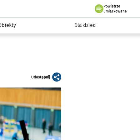
Powietrze
we Wrocławiu
i rekreacja
umiarkowane
Obiekty
Dla dzieci
artykuł
Udostępnij