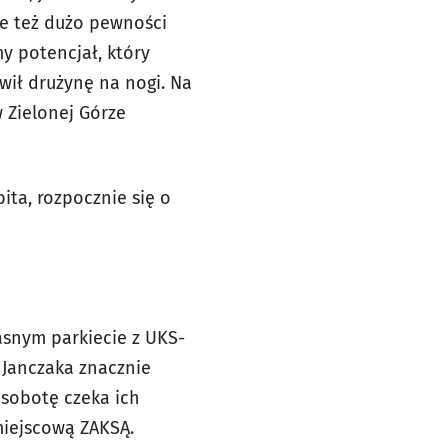
le też dużo pewności
y potencjał, który
awił drużynę na nogi. Na
w Zielonej Górze
ita, rozpocznie się o
łasnym parkiecie z UKS-
 Janczaka znacznie
w sobotę czeka ich
 miejscową ZAKSĄ.