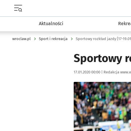
Menu główne portalu wroclaw.pl
Aktualności
Rekre
wroclaw.pl
Sport i rekreacja
Sportowy rozkład jazdy [17-19.01
Sportowy ro
Data publikacji:
Autor:
17.01.2020 00:00 |
Redakcja www.w
Kliknij, aby powiększyć