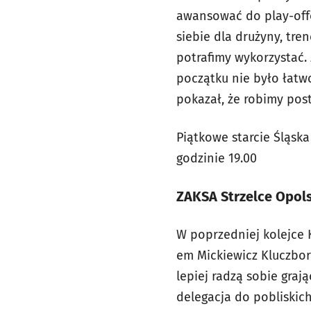
awansować do play-offó
siebie dla drużyny, tre
potrafimy wykorzystać. 
początku nie było łatwo
pokazał, że robimy pos
Piątkowe starcie Śląska
godzinie 19.00
ZAKSA Strzelce Opols
W poprzedniej kolejce K
em Mickiewicz Kluczbor
lepiej radzą sobie graj
delegacja do pobliskich