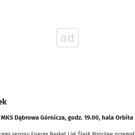
ad
ek
MKS Dąbrowa Górnicza, godz. 19.00, hala Orbita
ącego sezonu Energa Basket Ligi Śląsk Wrocław przegra