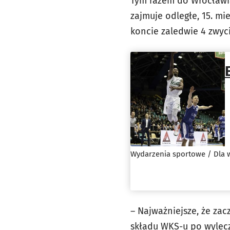
Tym razem do Wrocławia
zajmuje odległe, 15. mi
koncie zaledwie 4 zwyc
Wydarzenia sportowe / Dla 
– Najważniejsze, że za
składu WKS-u po wylecz