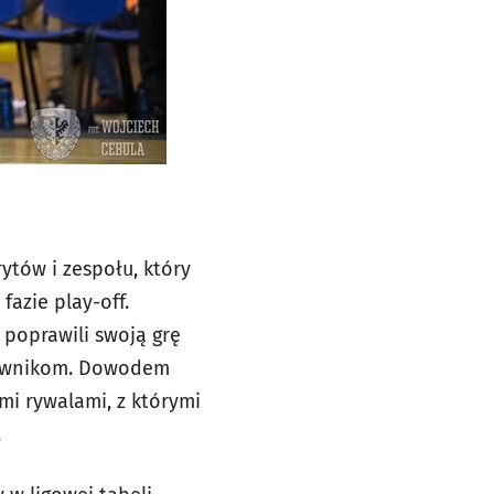
ytów i zespołu, który
azie play-off.
 poprawili swoją grę
eciwnikom. Dowodem
mi rywalami, z którymi
.