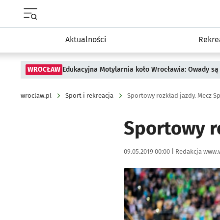
Menu główne portalu wroclaw.pl
Aktualności
Rekre
WROCŁAW
Edukacyjna Motylarnia koło Wrocławia: Owady są 
wroclaw.pl
Sport i rekreacja
Sportowy rozkład jazdy. Mecz S
Sportowy r
Data publikacji:
Autor:
09.05.2019 00:00 |
Redakcja www.
Kliknij, aby powiększyć