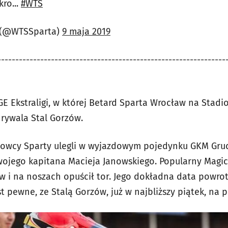
ro...
#WTS
 (@WTSSparta)
9 maja 2019
----------------------------------------------------------------
GE Ekstraligi, w której Betard Sparta Wrocław na Stadi
rywala Stal Gorzów.
żlowcy Sparty ulegli w wyjazdowym pojedynku GKM Grud
 swojego kapitana Macieja Janowskiego. Popularny Magic
w i na noszach opuścił tor. Jego dokładna data powrotu
t pewne, ze Stalą Gorzów, już w najbliższy piątek, na 