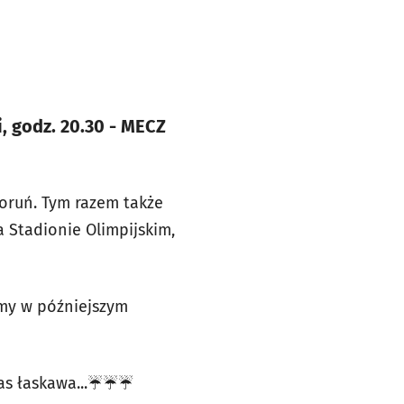
, godz. 20.30 - MECZ
Toruń. Tym razem także
 Stadionie Olimpijskim,
my w późniejszym
s łaskawa...☔️☔️☔️