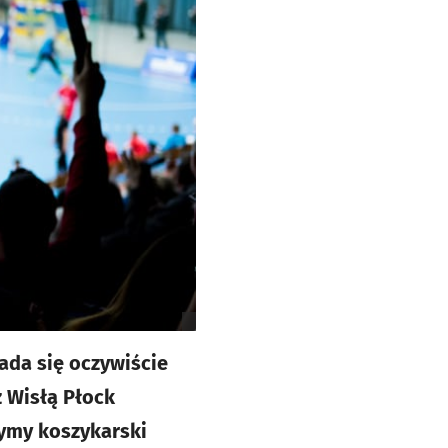
ada się oczywiście
 Wisłą Płock
zymy koszykarski