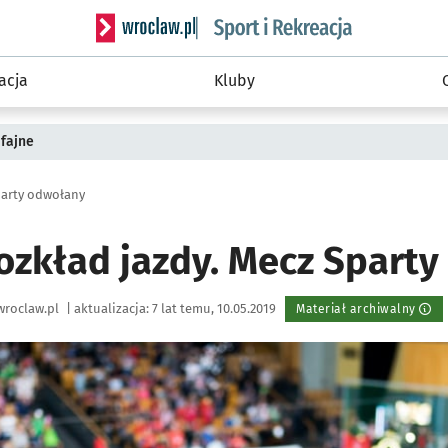
Serwis informacyjny wroclaw.pl podserwis: Sport 
acja
Kluby
fajne
party odwołany
ozkład jazdy. Mecz Spart
wroclaw.pl
|
aktualizacja:
7 lat temu, 10.05.2019
Materiał archiwalny