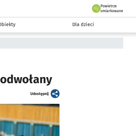
Powietrze
we Wrocławiu
i rekreacja
umiarkowane
Obiekty
Dla dzieci
y odwołany
artykuł
Udostępnij