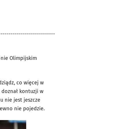
----------------------------
onie Olimpijskim
ziądz, co więcej w
 doznał kontuzji w
 nie jest jeszcze
pewno nie pojedzie.