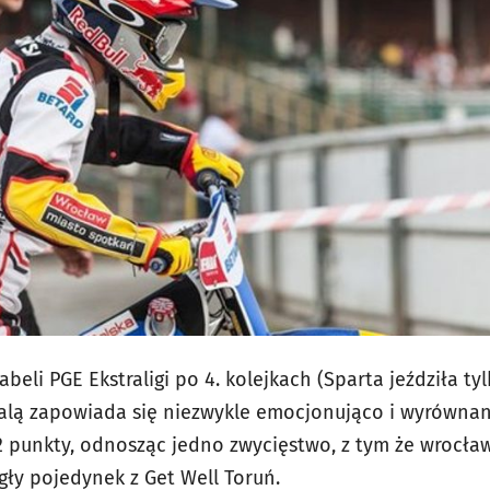
abeli PGE Ekstraligi po 4. kolejkach (Sparta jeździła t
alą zapowiada się niezwykle emocjonująco i wyrównan
 punkty, odnosząc jedno zwycięstwo, z tym że wrocła
gły pojedynek z Get Well Toruń.