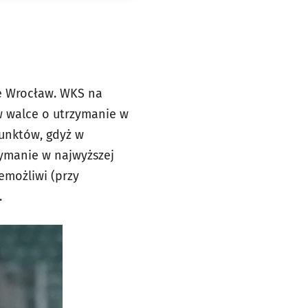
ie Wrocław. WKS na
w walce o utrzymanie w
punktów, gdyż w
zymanie w najwyższej
emożliwi (przy
.