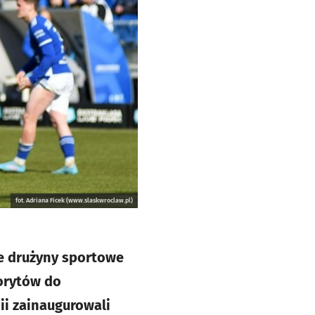
fot. Adriana Ficek (www.slaskwroclaw.pl)
e drużyny sportowe
worytów do
dii zainaugurowali