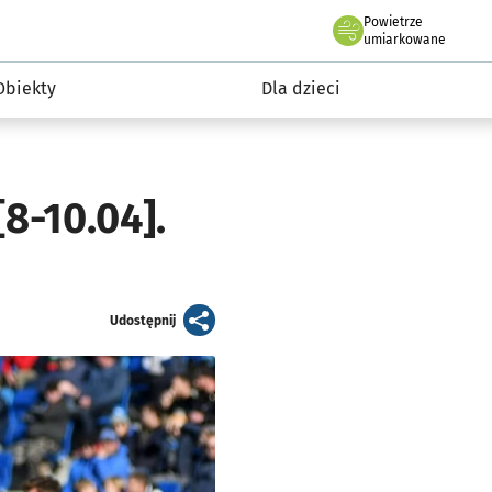
Powietrze
we Wrocławiu
i rekreacja
umiarkowane
Obiekty
Dla dzieci
-10.04].
artykuł
Udostępnij