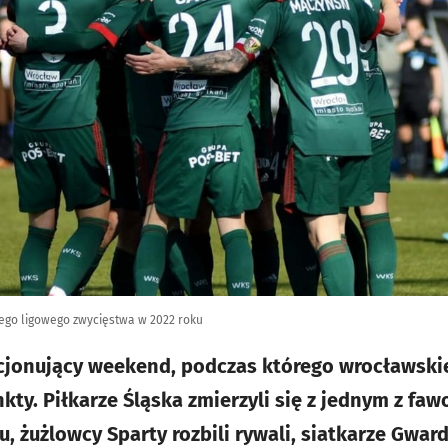
giego ligowego zwycięstwa w 2022 roku
cjonujący weekend, podczas którego wrocławski
kty. Piłkarze Śląska zmierzyli się z jednym z fa
, żużlowcy Sparty rozbili rywali, siatkarze Gwar