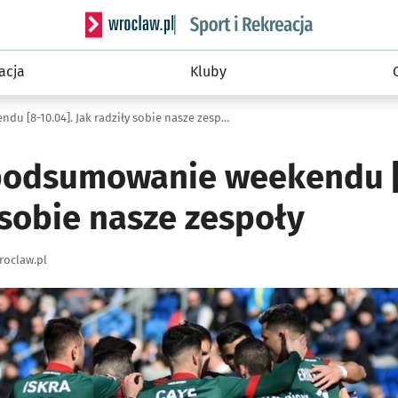
Serwis informacyjny wroclaw.pl podserwis: Sport 
acja
Kluby
Sportowe podsumowanie weekendu [8-10.04]. Jak radziły sobie nasze zespoły
odsumowanie weekendu [8
 sobie nasze zespoły
roclaw.pl