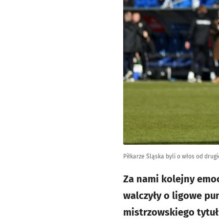
Piłkarze Śląska byli o włos od dru
Za nami kolejny emo
walczyły o ligowe pun
mistrzowskiego tytułu