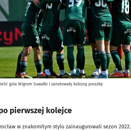
rzelić gola Wigrom Suwałki i zanotowały kolejną porażkę
po pierwszej kolejce
ocław w znakomitym stylu zainaugurowali sezon 2022.