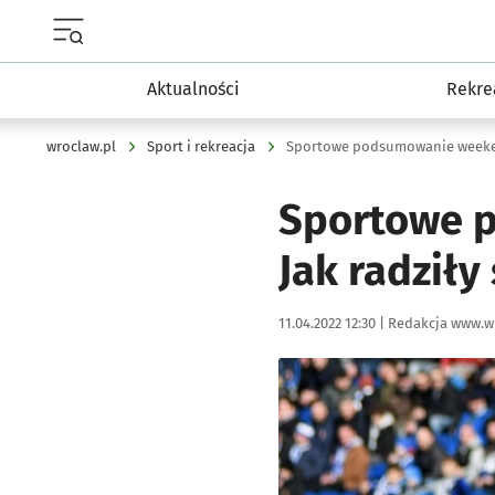
Menu główne portalu wroclaw.pl
Aktualności
Rekre
wroclaw.pl
Sport i rekreacja
Sportowe p
Jak radziły
Data publikacji:
Autor:
11.04.2022 12:30 |
Redakcja www.w
Kliknij, aby powiększyć