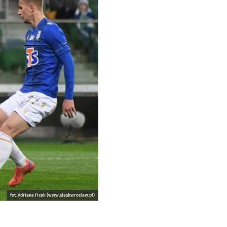
fot. Adriana Ficek (www.slaskwroclaw.pl)