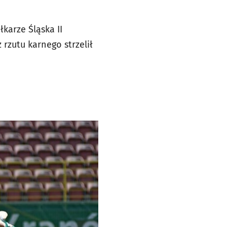
karze Śląska II
 rzutu karnego strzelił