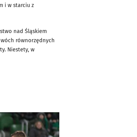
i w starciu z
ęstwo nad Śląskiem
ie dwóch równorzędnych
y. Niestety, w