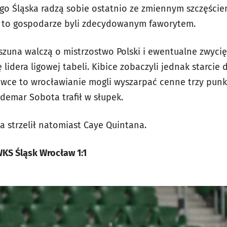
o Śląska radzą sobie ostatnio ze zmiennym szczęściem 
to gospodarze byli zdecydowanym faworytem.
zuna walczą o mistrzostwo Polski i ewentualne zwyci
 lidera ligowej tabeli. Kibice zobaczyli jednak starc
ówce to wrocławianie mogli wyszarpać cenne trzy punkt
demar Sobota trafił w słupek.
a strzelił natomiast Caye Quintana.
KS Śląsk Wrocław 1:1