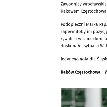
Zawodnicy wrocławskieg
Rakowem Częstochowa 
Podopieczni Marka Paps
zapewniłoby im pozycję
rywali, a w samej końc
doskonałej sytuacji Wal
Jedynego gola dla Śląsk
Raków Częstochowa – W