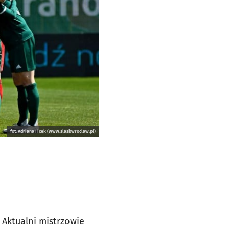
fot. Adriana Ficek (www.slaskwroclaw.pl)
 Aktualni mistrzowie