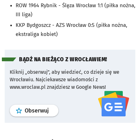
ROW 1964 Rybnik - Ślęza Wrocław 1:1 (piłka nożna,
III liga)
KKP Bydgoszcz - AZS Wrocław 0:5 (piłka nożna,
ekstraliga kobiet)
BĄDŹ NA BIEŻĄCO Z WROCŁAWIEM!
Kliknij „obserwuj”, aby wiedzieć, co dzieje się we
Wrocławiu.
Najciekawsze wiadomości z
www.wroclaw.pl znajdziesz w Google News!
profil
google news
serwisu wroclaw
Obserwuj