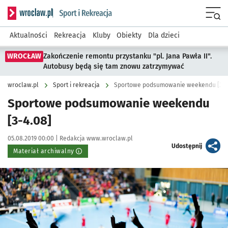
Serwis informacyjny wroclaw.pl podserwis: Sport i rekreacja
Menu
Aktualności
Rekreacja
Kluby
Obiekty
Dla dzieci
WROCŁAW
Zakończenie remontu przystanku "pl. Jana Pawła II".
Autobusy będą się tam znowu zatrzymywać
wroclaw.pl
Sport i rekreacja
Sportowe podsumowanie weekendu [3-4
Sportowe podsumowanie weekendu
[3-4.08]
Data publikacji:
Autor:
05.08.2019 00:00 |
Redakcja www.wroclaw.pl
artykuł
Udostępnij
Materiał archiwalny
Kliknij, aby powiększyć