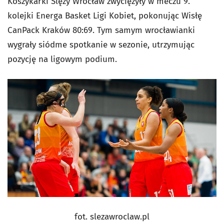
Koszykarki Ślęzy Wrocław zwyciężyły w meczu 9.
kolejki Energa Basket Ligi Kobiet, pokonując Wisłę
CanPack Kraków 80:69. Tym samym wrocławianki
wygrały siódme spotkanie w sezonie, utrzymując
pozycję na ligowym podium.
fot. slezawroclaw.pl