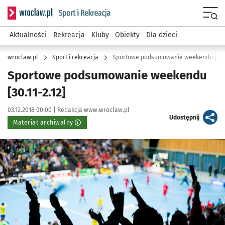
Serwis informacyjny wroclaw.pl podserwis: Sport i rekreacja
Menu
Aktualności
Rekreacja
Kluby
Obiekty
Dla dzieci
wroclaw.pl
Sport i rekreacja
Sportowe podsumowanie weekendu [30.11
Sportowe podsumowanie weekendu
[30.11-2.12]
Data publikacji:
Autor:
03.12.2018 00:00 |
Redakcja www.wroclaw.pl
artykuł
Udostępnij
Materiał archiwalny
Kliknij, aby powiększyć