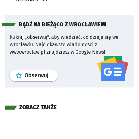
BĄDŹ NA BIEŻĄCO Z WROCŁAWIEM!
Kliknij „obserwuj”, aby wiedzieć, co dzieje się we
Wrocławiu.
Najciekawsze wiadomości z
www.wroclaw.pl znajdziesz w Google News!
profil
google news
serwisu wroclaw
Obserwuj
ZOBACZ TAKŻE