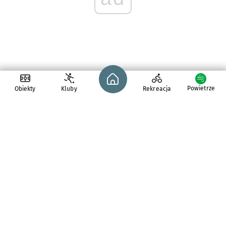
Strona główna - wroclaw.pl
Powietrze
Obiekty
Kluby
Rekreacja
pl. Solny 14,
50-062
Wrocław
tel. 71 776 71 42