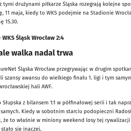
z tymi drużynami piłkarze Śląska rozegrają kolejne spo
ę, 11 maja, kiedy to WKS podejmie na Stadionie Wrocł
ę 15.30.
- WKS Śląsk Wrocław 2:4
ale walka nadal trwa
utureNet Śląska Wrocław przegrywając w drugim spotk
i szansy awansu do wielkiego finału 1. ligi i tym samym
rocławskiej hali AWF.
 Słupska z bilansem 1:1 w półfinałowej serii i tak napra
h samych. Kiedy w sobotnim starciu podopieczni Rado
, że to właśnie w miniony weekend losy tej rywalizacj
 stało się inaczej.