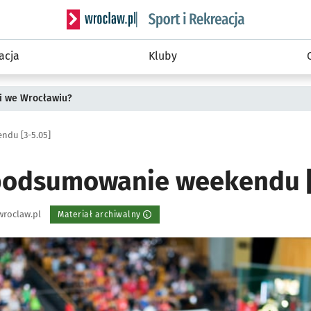
Serwis informacyjny wroclaw.pl podserwis: Sport 
acja
Kluby
i we Wrocławiu?
du [3-5.05]
podsumowanie weekendu [
wroclaw.pl
Materiał archiwalny