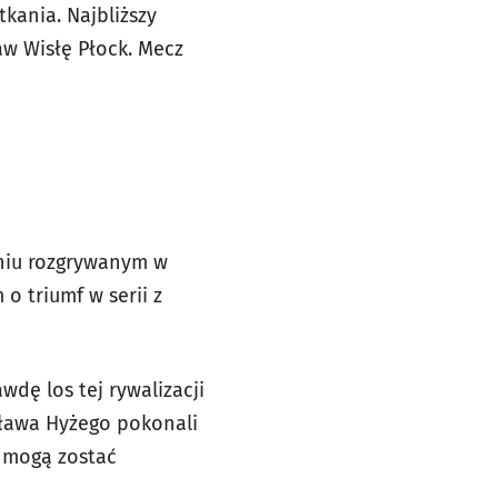
tkania. Najbliższy
aw Wisłę Płock. Mecz
aniu rozgrywanym w
 o triumf w serii z
wdę los tej rywalizacji
sława Hyżego pokonali
i mogą zostać