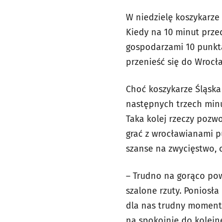
W niedzielę koszykarze
Kiedy na 10 minut prze
gospodarzami 10 punkta
przenieść się do Wrocł
Choć koszykarze Śląska 
następnych trzech minut
Taka kolej rzeczy poz
grać z wrocławianami p
szanse na zwycięstwo, o
– Trudno na gorąco pow
szalone rzuty. Poniosła
dla nas trudny moment, 
na spokojnie do kolejn