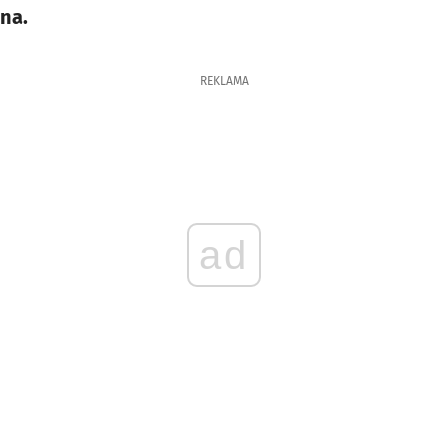
na.
REKLAMA
ad