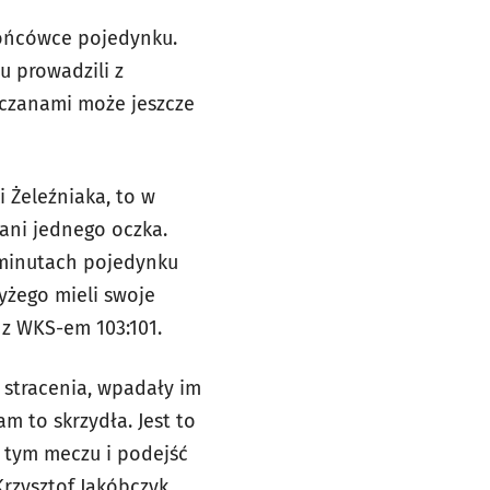
końcówce pojedynku.
 prowadzili z
zczanami może jeszcze
i Żeleźniaka, to w
 ani jednego oczka.
 minutach pojedynku
yżego mieli swoje
 z WKS-em 103:101.
 stracenia, wpadały im
am to skrzydła. Jest to
o tym meczu i podejść
rzysztof Jakóbczyk.