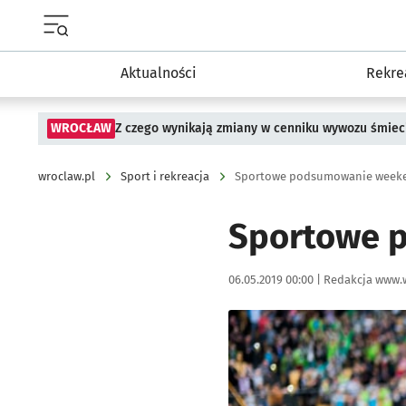
Menu główne portalu wroclaw.pl
Aktualności
Rekre
WROCŁAW
Z czego wynikają zmiany w cenniku wywozu śmiec
wroclaw.pl
Sport i rekreacja
Sportowe podsumowanie weeken
Sportowe 
Data publikacji:
Autor:
06.05.2019 00:00 |
Redakcja www.
Kliknij, aby powiększyć