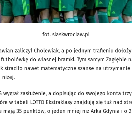
fot. slaskwroclaw.pl
awian zaliczył Cholewiak, a po jednym trafieniu dołożyli
futbolówkę do własnej bramki. Tym samym Zagłębie na 
k straciło nawet matematyczne szanse na utrzymanie 
 niżej.
S wygrał zasłużenie, a dopisując do swojego konta trz
które w tabeli LOTTO Ekstraklasy znajdują się tuż nad s
mają 35 punktów, o jeden mniej niż Arka Gdynia i o 2 