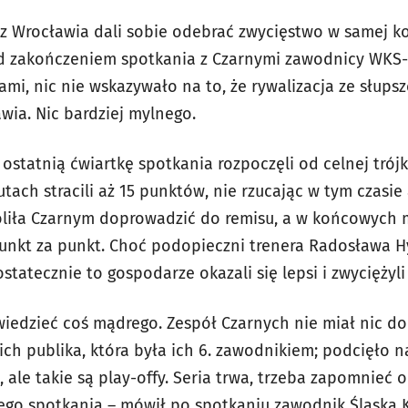
 z Wrocławia dali sobie odebrać zwycięstwo w samej 
d zakończeniem spotkania z Czarnymi zawodnicy WKS-u
mi, nic nie wskazywało na to, że rywalizacja ze słups
awia. Nic bardziej mylnego.
ostatnią ćwiartkę spotkania rozpoczęli od celnej trójk
ach stracili aż 15 punktów, nie rzucając w tym czasie
woliła Czarnym doprowadzić do remisu, a w końcowych
unkt za punkt. Choć podopieczni trenera Radosława H
statecznie to gospodarze okazali się lepsi i zwyciężyli
iedzieć coś mądrego. Zespół Czarnych nie miał nic do
 ich publika, która była ich 6. zawodnikiem; podcięło n
ale takie są play-offy. Seria trwa, trzeba zapomnieć 
ego spotkania – mówił po spotkaniu zawodnik Śląska K