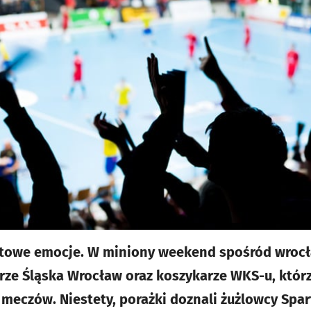
rtowe emocje. W miniony weekend spośród wroc
arze Śląska Wrocław oraz koszykarze WKS-u, którz
eczów. Niestety, porażki doznali żużlowcy Sparty