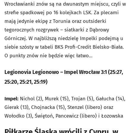
Wrocławianki znów są na dwunastym miejscu, czyli w
strefie spadkowej po 16 kolejkach LSK. Za plecami
mają jedynie ekipę z Torunia oraz outsiderki
tegorocznych rozgrywek – siatkarki z Dąbrowy
Górniczej. W najbliższą niedzielę Impelki podejmą u
siebie szósty w tabeli BKS Profi-Credit Bielsko-Biała.
O punkty znów nie będzie więc łatwo…
Legionovia Legionowo – Impel Wrocław 3:1 (25:27,
25:20, 25:21, 25:19)
Impel:
Nichol (2), Murek (15), Trojan (5), Gałucha (14),
Gierak (13), Chojnacka (15), Stenzel (libero) oraz
Wołodko (3), Świętoń, Pancewicz (libero) i Łozowska
Piłkarze Śląska wrócili z Cypru, w