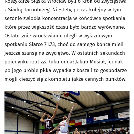
Koszykarze Śląska Wrocław byli o krok od zwycięstwa
z Siarką Tarnobrzeg. Niestety, po raz kolejny w tym
sezonie zwiodła koncentracja w końcówce spotkania,
które przez większość czasu było bardzo wyrównane.
Ostatecznie wrocławianie ulegli w wyjazdowym
spotkaniu Siarce 71:73, choć do samego końca mieli
jeszcze szansę na zwyciętwo. W ostatnich sekundach
pojedynku rzut zza łuku oddał Jakub Musiał, jednak
po jego próbie piłka wypadła z kosza i to gospodarze
mogli cieszyć się z kompletu jakże cennych punktów.