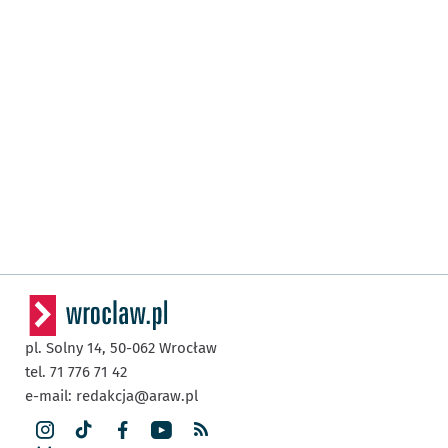
pl. Solny 14,
50-062
Wrocław
tel. 71 776 71 42
e-mail:
redakcja@araw.pl