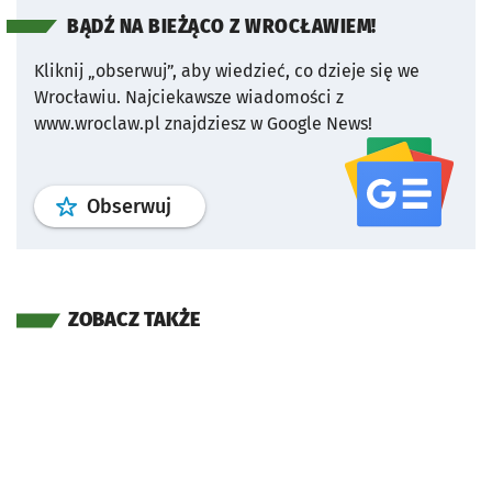
BĄDŹ NA BIEŻĄCO Z WROCŁAWIEM!
Kliknij „obserwuj”, aby wiedzieć, co dzieje się we
Wrocławiu.
Najciekawsze wiadomości z
www.wroclaw.pl znajdziesz w Google News!
profil
google news
serwisu wroclaw
Obserwuj
ZOBACZ TAKŻE