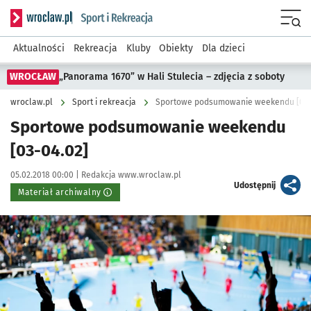
Serwis informacyjny wroclaw.pl podserwis: Sport i rekreacja
Menu
Aktualności
Rekreacja
Kluby
Obiekty
Dla dzieci
WROCŁAW
„Panorama 1670” w Hali Stulecia – zdjęcia z soboty
wroclaw.pl
Sport i rekreacja
Sportowe podsumowanie weekendu [03-
Sportowe podsumowanie weekendu
[03-04.02]
Data publikacji:
Autor:
05.02.2018 00:00 |
Redakcja www.wroclaw.pl
artykuł
Udostępnij
Materiał archiwalny
Kliknij, aby powiększyć