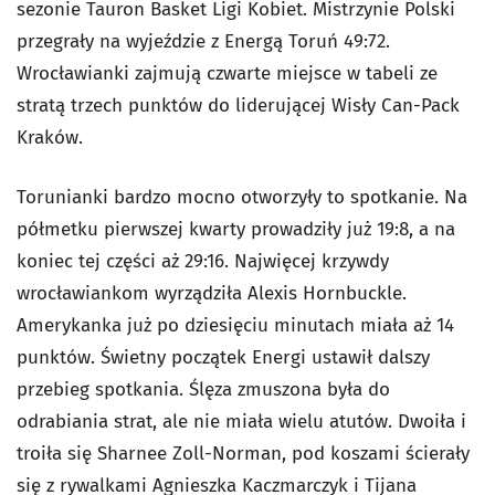
sezonie Tauron Basket Ligi Kobiet. Mistrzynie Polski
przegrały na wyjeździe z Energą Toruń 49:72.
Wrocławianki zajmują czwarte miejsce w tabeli ze
stratą trzech punktów do liderującej Wisły Can-Pack
Kraków.
Torunianki bardzo mocno otworzyły to spotkanie. Na
półmetku pierwszej kwarty prowadziły już 19:8, a na
koniec tej części aż 29:16. Najwięcej krzywdy
wrocławiankom wyrządziła Alexis Hornbuckle.
Amerykanka już po dziesięciu minutach miała aż 14
punktów. Świetny początek Energi ustawił dalszy
przebieg spotkania. Ślęza zmuszona była do
odrabiania strat, ale nie miała wielu atutów. Dwoiła i
troiła się Sharnee Zoll-Norman, pod koszami ścierały
się z rywalkami Agnieszka Kaczmarczyk i Tijana