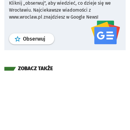
Kliknij „obserwuj”, aby wiedzieć, co dzieje się we
Wrocławiu.
Najciekawsze wiadomości z
www.wroclaw.pl znajdziesz w Google News!
profil
google news
serwisu wroclaw
Obserwuj
ZOBACZ TAKŻE