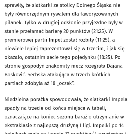
sprawiły, że siatkarki ze stolicy Dolnego Śląska nie
były równorzędnym rywalem dla faworyzowanych
pilanek. Tylko w drugiej odsłonie przyjezdne były w
stanie przełamać barierę 20 punktów (21:25). W
premierowej partii Impel został rozbity (11:25), a
niewiele lepiej zaprezentował się w trzecim, i jak się
okazało, ostatnim secie tego pojedynku (18:25). Po
stronie gospodyń znakomity mecz rozegrała Dajana
Bosković. Serbska atakująca w trzech krótkich
partiach zdobyła aż 18 „oczek”.
Niedzielna porażka spowodowała, że siatkarki Impela
spadły na trzecie od końca miejsce w tabeli,
oznaczające na koniec sezonu baraż o utrzymanie w
ekstraklasie z najlepszą drużyną I ligi. Impelki po 14