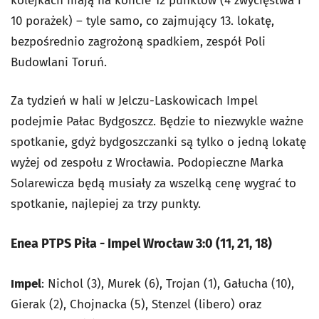
kolejkach mają na koncie 12 punktów (4 zwycięstwa i
10 porażek) – tyle samo, co zajmujący 13. lokatę,
bezpośrednio zagrożoną spadkiem, zespół Poli
Budowlani Toruń.
Za tydzień w hali w Jelczu-Laskowicach Impel
podejmie Pałac Bydgoszcz. Będzie to niezwykle ważne
spotkanie, gdyż bydgoszczanki są tylko o jedną lokatę
wyżej od zespołu z Wrocławia. Podopieczne Marka
Solarewicza będą musiały za wszelką cenę wygrać to
spotkanie, najlepiej za trzy punkty.
Enea PTPS Piła - Impel Wrocław 3:0 (11, 21, 18)
Impel
: Nichol (3), Murek (6), Trojan (1), Gałucha (10),
Gierak (2), Chojnacka (5), Stenzel (libero) oraz