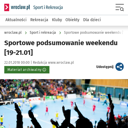
Serwis informacyjny wroclaw.pl podserwis: Sport i rekreacja
Menu
Aktualności
Rekreacja
Kluby
Obiekty
Dla dzieci
wroclaw.pl
Sport i rekreacja
Sportowe podsumowanie weekendu [19-2
Sportowe podsumowanie weekendu
[19-21.01]
Data publikacji:
Autor:
22.01.2018 00:00 |
Redakcja www.wroclaw.pl
artykuł
Udostępnij
Materiał archiwalny
Kliknij, aby powiększyć