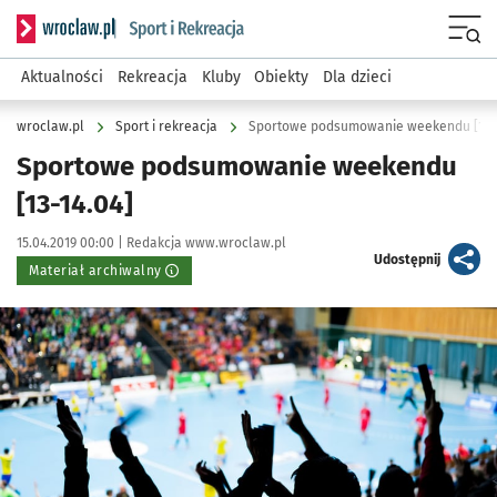
Serwis informacyjny wroclaw.pl podserwis: Sport i rekreacja
Menu
Aktualności
Rekreacja
Kluby
Obiekty
Dla dzieci
wroclaw.pl
Sport i rekreacja
Sportowe podsumowanie weekendu [13-1
Sportowe podsumowanie weekendu
[13-14.04]
Data publikacji:
Autor:
15.04.2019 00:00 |
Redakcja www.wroclaw.pl
artykuł
Udostępnij
Materiał archiwalny
Kliknij, aby powiększyć