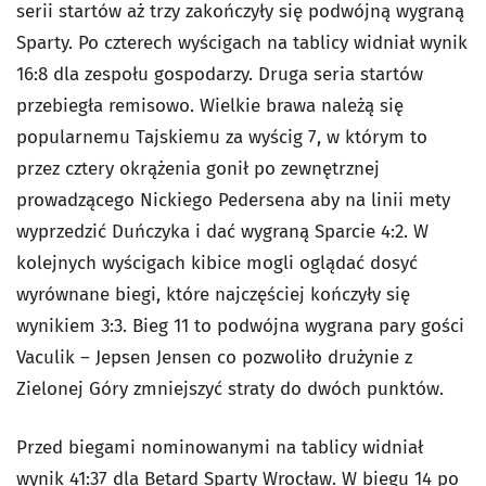
serii startów aż trzy zakończyły się podwójną wygraną
Sparty. Po czterech wyścigach na tablicy widniał wynik
16:8 dla zespołu gospodarzy. Druga seria startów
przebiegła remisowo. Wielkie brawa należą się
popularnemu Tajskiemu za wyścig 7, w którym to
przez cztery okrążenia gonił po zewnętrznej
prowadzącego Nickiego Pedersena aby na linii mety
wyprzedzić Duńczyka i dać wygraną Sparcie 4:2. W
kolejnych wyścigach kibice mogli oglądać dosyć
wyrównane biegi, które najczęściej kończyły się
wynikiem 3:3. Bieg 11 to podwójna wygrana pary gości
Vaculik – Jepsen Jensen co pozwoliło drużynie z
Zielonej Góry zmniejszyć straty do dwóch punktów.
Przed biegami nominowanymi na tablicy widniał
wynik 41:37 dla Betard Sparty Wrocław. W biegu 14 po