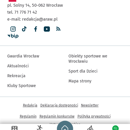
pl. Solny 14,
50-062
Wrocław
tel. 71 776 71 42
e-mail:
redakcja@araw.pl
Gwardia Wrocław
Obiekty sportowe we
Wrocławiu
Aktualności
Sport dla Dzieci
Rekreacja
Mapa strony
Kluby Sportowe
Inne informacje
Redakcja
Deklaracja dostępności
Newsletter
Regulamin
Regulamin konkursów
Polityka prywatności
Strona główna - wroclaw.pl
Ustawienia cookies