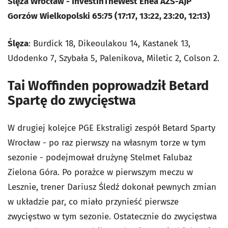
Ślęza Wrocław - InvestInTheWest Enea AZS-AJP
Gorzów Wielkopolski 65:75 (17:17, 13:22, 23:20, 12:13)
Ślęza
: Burdick 18, Dikeoulakou 14, Kastanek 13,
Udodenko 7, Szybała 5, Palenikova, Miletic 2, Colson 2.
Tai Woffinden poprowadził Betard
Spartę do zwycięstwa
W drugiej kolejce PGE Ekstraligi zespół Betard Sparty
Wrocław - po raz pierwszy na własnym torze w tym
sezonie - podejmował drużynę Stelmet Falubaz
Zielona Góra. Po porażce w pierwszym meczu w
Lesznie, trener Dariusz Śledź dokonał pewnych zmian
w układzie par, co miało przynieść pierwsze
zwycięstwo w tym sezonie. Ostatecznie do zwycięstwa