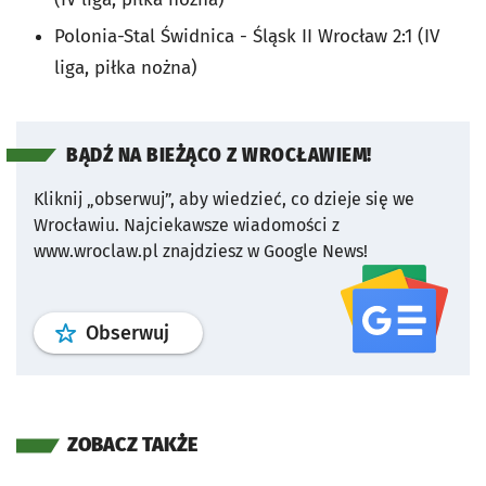
Polonia-Stal Świdnica - Śląsk II Wrocław 2:1 (IV
liga, piłka nożna)
BĄDŹ NA BIEŻĄCO Z WROCŁAWIEM!
Kliknij „obserwuj”, aby wiedzieć, co dzieje się we
Wrocławiu.
Najciekawsze wiadomości z
www.wroclaw.pl znajdziesz w Google News!
profil
google news
serwisu wroclaw
Obserwuj
ZOBACZ TAKŻE