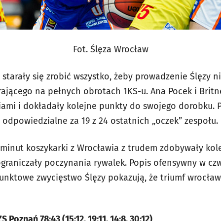
Fot. Ślęza Wrocław
starały się zrobić wszystko, żeby prowadzenie Ślęzy ni
ającego na pełnych obrotach 1KS-u. Ana Pocek i Britn
ami i dokładały kolejne punkty do swojego dorobku. 
 odpowiedzialne za 19 z 24 ostatnich „oczek” zespołu.
 minut koszykarki z Wrocławia z trudem zdobywały kole
graniczały poczynania rywalek. Popis ofensywny w czw
punktowe zwycięstwo Ślęzy pokazują, że triumf wrocław
Poznań 78:43 (15:12, 19:11, 14:8, 30:12)