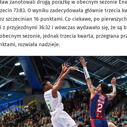
ław zanotowali drugą porażkę w obecnym sezonie Ener
czecin 73:83. O wyniku zadecydowała głównie trzecia k
z szczecinian 16 punktami. Co ciekawe, po pierwszych
i z przyjezdnymi 36:32 i wówczas wydawało się, że są 
obecnym sezonie, jednak trzecia kwarta, przegrana p
ktami, rozwiała nadzieje.