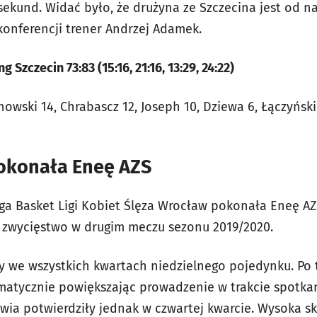
ekund. Widać było, że drużyna ze Szczecina jest od nas
onferencji trener Andrzej Adamek.
Szczecin 73:83 (15:16, 21:16, 13:29, 24:22)
howski 14, Chrabascz 12, Joseph 10, Dziewa 6, Łączyńsk
okonała Eneę AZS
rga Basket Ligi Kobiet Ślęza Wrocław pokonała Eneę AZ
 zwycięstwo w drugim meczu sezonu 2019/2020.
y we wszystkich kwartach niedzielnego pojedynku. Po t
ematycznie powiększając prowadzenie w trakcie spotka
awia potwierdziły jednak w czwartej kwarcie. Wysoka sk