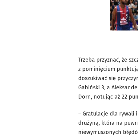
Trzeba przyznać, że sz
z pominięciem punktują
doszukiwać się przyczyn
Gabiński 3, a Aleksande
Dorn, notując aż 22 punk
– Gratulacje dla rywal
drużyną, która na pewn
niewymuszonych błędów 