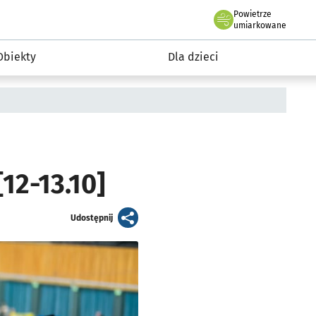
Powietrze
we Wrocławiu
i rekreacja
umiarkowane
Obiekty
Dla dzieci
2-13.10]
artykuł
Udostępnij