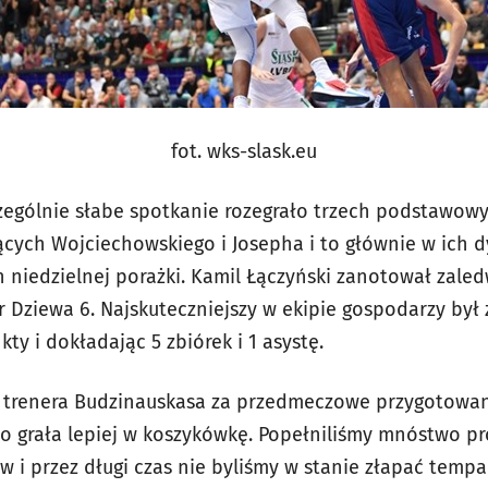
fot. wks-slask.eu
czególnie słabe spotkanie rozegrało trzech podstawo
cych Wojciechowskiego i Josepha i to głównie w ich 
 niedzielnej porażki. Kamil Łączyński zanotował zaled
r Dziewa 6. Najskuteczniejszy w ekipie gospodarzy był
ty i dokładając 5 zbiórek i 1 asystę.
i i trenera Budzinauskasa za przedmeczowe przygotowani
o grała lepiej w koszykówkę. Popełniliśmy mnóstwo pr
i przez długi czas nie byliśmy w stanie złapać tempa 