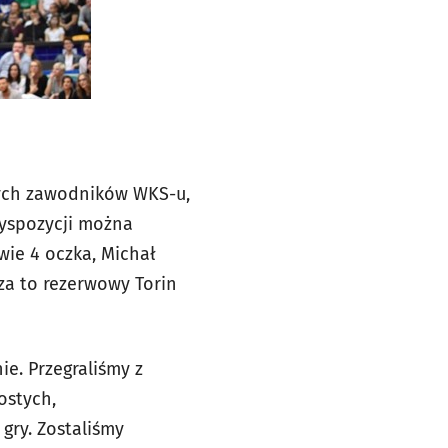
wych zawodników WKS-u,
dyspozycji można
wie 4 oczka, Michał
 za to rezerwowy Torin
e. Przegraliśmy z
ostych,
gry. Zostaliśmy