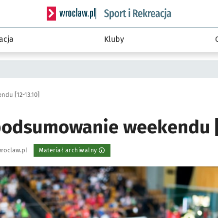
Serwis informacyjny wroclaw.pl podserwis: Sport 
acja
Kluby
du [12-13.10]
odsumowanie weekendu [1
roclaw.pl
Materiał archiwalny