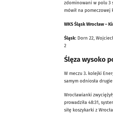
zdominowani w polu 3 s
mówił na pomeczowej k
WKS Śląsk Wrocław – King 
Śląsk
: Dorn 22, Wojciec
2
Ślęza wysoko p
W meczu 3. kolejki Ene
samym odniosła drugie
Wrocławianki zwyciężył
prowadziła 48:31, syst
siłę koszykarki z Wrocł