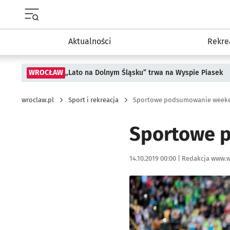
Menu główne portalu wroclaw.pl
Aktualności
Rekre
WROCŁAW
„Lato na Dolnym Śląsku” trwa na Wyspie Piasek
wroclaw.pl
Sport i rekreacja
Sportowe podsumowanie weeken
Sportowe p
Data publikacji:
Autor:
14.10.2019 00:00 |
Redakcja www.w
Kliknij, aby powiększyć