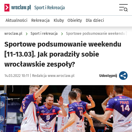
Serwis informacyjny wroclaw.pl podserwis: Sport i rekreacja
Menu
Aktualności
Rekreacja
Kluby
Obiekty
Dla dzieci
wroclaw.pl
Sport i rekreacja
Sportowe podsumowanie weekendu
[11-13.03]. Jak poradziły sobie
wrocławskie zespoły?
Data publikacji:
Autor:
artykuł
14.03.2022 10:11 |
Redakcja www.wroclaw.pl
Udostępnij
Kliknij, aby powiększyć