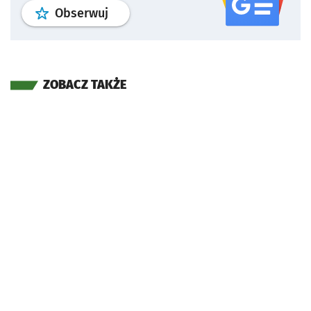
profil
google news
serwisu wroclaw
Obserwuj
ZOBACZ TAKŻE