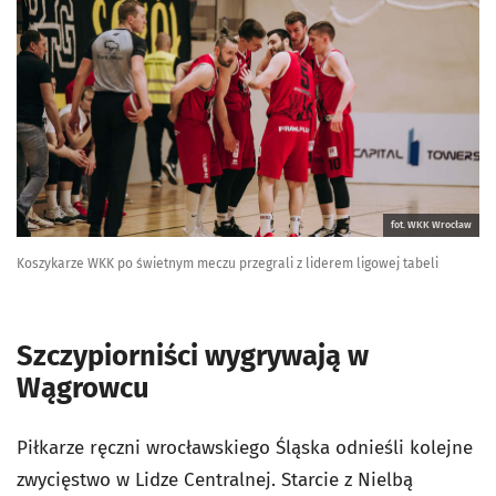
fot. WKK Wrocław
Koszykarze WKK po świetnym meczu przegrali z liderem ligowej tabeli
Szczypiorniści wygrywają w
Wągrowcu
Piłkarze ręczni wrocławskiego Śląska odnieśli kolejne
zwycięstwo w Lidze Centralnej. Starcie z Nielbą