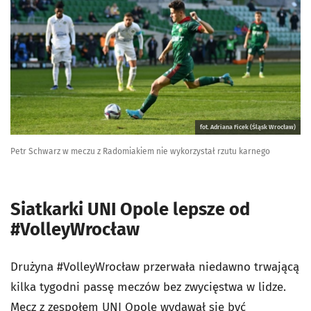
fot. Adriana Ficek (Śląsk Wrocław)
Petr Schwarz w meczu z Radomiakiem nie wykorzystał rzutu karnego
Siatkarki UNI Opole lepsze od
#VolleyWrocław
Drużyna #VolleyWrocław przerwała niedawno trwającą
kilka tygodni passę meczów bez zwycięstwa w lidze.
Mecz z zespołem UNI Opole wydawał się być