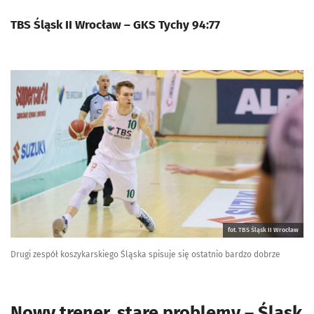
TBS Śląsk II Wrocław – GKS Tychy 94:77
fot. TBS Śląsk II Wrocław
Drugi zespół koszykarskiego Śląska spisuje się ostatnio bardzo dobrze
Nowy trener, stare problemy – Śląsk