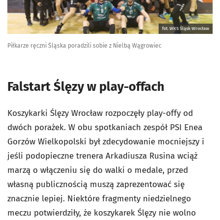
fot. WKS Śląsk Wrocław
Piłkarze ręczni Śląska poradzili sobie z Nielbą Wągrowiec
Falstart Ślęzy w play-offach
Koszykarki Ślęzy Wrocław rozpoczęły play-offy od
dwóch porażek. W obu spotkaniach zespół PSI Enea
Gorzów Wielkopolski był zdecydowanie mocniejszy i
jeśli podopieczne trenera Arkadiusza Rusina wciąż
marzą o włączeniu się do walki o medale, przed
własną publicznością muszą zaprezentować się
znacznie lepiej. Niektóre fragmenty niedzielnego
meczu potwierdziły, że koszykarek Ślęzy nie wolno