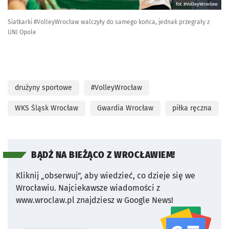
fot. #VolleyWrocław
Siatkarki #VolleyWrocław walczyły do samego końca, jednak przegrały z
UNI Opole
drużyny sportowe
#VolleyWrocław
WKS Śląsk Wrocław
Gwardia Wrocław
piłka ręczna
BĄDŹ NA BIEŻĄCO Z WROCŁAWIEM!
Kliknij „obserwuj”, aby wiedzieć, co dzieje się we
Wrocławiu.
Najciekawsze wiadomości z
www.wroclaw.pl znajdziesz w Google News!