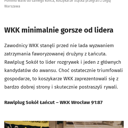
Pomimo walki do samego końca, koszykarze Śląska przegrali z Legią
Warszawa
WKK minimalnie gorsze od lidera
Zawodnicy WKK stanęli przed nie lada wyzwaniem
zatrzymania faworyzowanej drużyny z Łańcuta.
Rawlplug Sokół to lider rozgrywek i jeden z głównych
kandydatów do awansu. Choć ostatecznie triumfowali
gospodarze, to koszykarze WKK zaprezentowali się z
bardzo dobrej strony i skutecznie postraszyli rywali.
Rawlplug Sokół Łańcut – WKK Wrocław 91:87