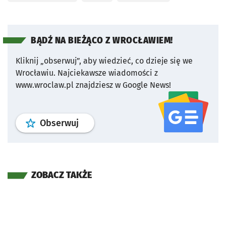
BĄDŹ NA BIEŻĄCO Z WROCŁAWIEM!
Kliknij „obserwuj”, aby wiedzieć, co dzieje się we
Wrocławiu.
Najciekawsze wiadomości z
www.wroclaw.pl znajdziesz w Google News!
profil
google news
serwisu wroclaw
Obserwuj
ZOBACZ TAKŻE