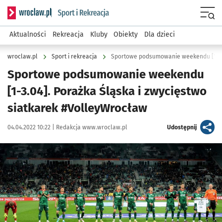
Serwis informacyjny wroclaw.pl podserwis: Sport i rekreacja
Menu
Aktualności
Rekreacja
Kluby
Obiekty
Dla dzieci
wroclaw.pl
Sport i rekreacja
Sportowe podsumowanie weekendu
[1-3.04]. Porażka Śląska i zwycięstwo
siatkarek #VolleyWrocław
Data publikacji:
Autor:
artykuł
04.04.2022 10:22 |
Redakcja www.wroclaw.pl
Udostępnij
Kliknij, aby powiększyć