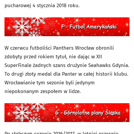
pucharowej 4 stycznia 2018 roku.
W czerwcu futboliści Panthers Wrocław obronili
zdobyty przed rokiem tytuł, nie dając w XII
SuperFinale żadnych szans drużynie Seahawks Gdynia.
To drugi złoty medal dla Panter w całej historii klubu.
Wrocławianie tym sezonie byli jedynym
niepokonanym zespołem w lidze.
Po słabszym sezonie 2016/2017, w letniej przerwie