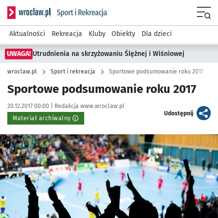
Serwis informacyjny wroclaw.pl podserwis: Sport i rekreacja
Menu
Aktualności
Rekreacja
Kluby
Obiekty
Dla dzieci
UWAGA!
Utrudnienia na skrzyżowaniu Ślężnej i Wiśniowej
wroclaw.pl
Sport i rekreacja
Sportowe podsumowanie roku 2017
Sportowe podsumowanie roku 2017
Data publikacji:
Autor:
20.12.2017 00:00 |
Redakcja www.wroclaw.pl
artykuł
Udostępnij
Materiał archiwalny
Kliknij, aby powiększyć