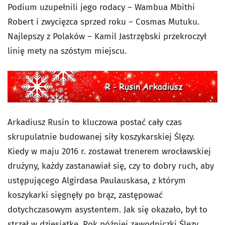
Podium uzupełnili jego rodacy – Wambua Mbithi
Robert i zwycięzca sprzed roku – Cosmas Mutuku.
Najlepszy z Polaków – Kamil Jastrzębski przekroczył
linię mety na szóstym miejscu.
Arkadiusz Rusin to kluczowa postać cały czas
skrupulatnie budowanej siły koszykarskiej Ślęzy.
Kiedy w maju 2016 r. zostawał trenerem wrocławskiej
drużyny, każdy zastanawiał się, czy to dobry ruch, aby
ustępującego Algirdasa Paulauskasa, z którym
koszykarki sięgnęły po brąz, zastępować
dotychczasowym asystentem. Jak się okazało, był to
strzał w dziesiątkę. Rok później zawodniczki Ślęzy