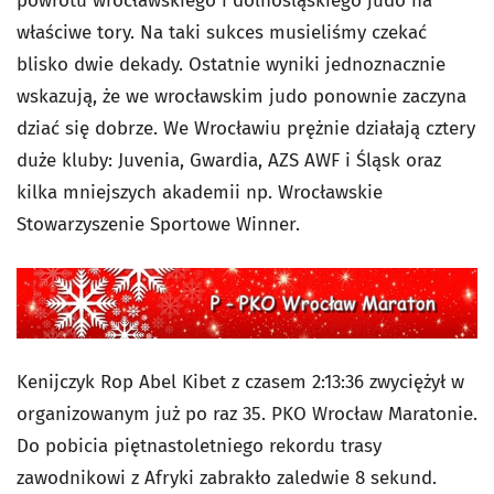
powrotu wrocławskiego i dolnośląskiego judo na
właściwe tory. Na taki sukces musieliśmy czekać
blisko dwie dekady. Ostatnie wyniki jednoznacznie
wskazują, że we wrocławskim judo ponownie zaczyna
dziać się dobrze. We Wrocławiu prężnie działają cztery
duże kluby: Juvenia, Gwardia, AZS AWF i Śląsk oraz
kilka mniejszych akademii np. Wrocławskie
Stowarzyszenie Sportowe Winner.
Kenijczyk Rop Abel Kibet z czasem 2:13:36 zwyciężył w
organizowanym już po raz 35. PKO Wrocław Maratonie.
Do pobicia piętnastoletniego rekordu trasy
zawodnikowi z Afryki zabrakło zaledwie 8 sekund.