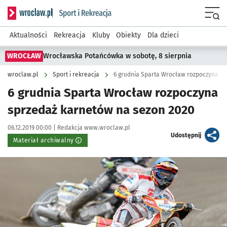
Serwis informacyjny wroclaw.pl podserwis: Sport i rekreacja
Menu
Aktualności
Rekreacja
Kluby
Obiekty
Dla dzieci
WROCŁAW
Wrocławska Potańcówka w sobotę, 8 sierpnia
wroclaw.pl
Sport i rekreacja
6 grudnia Sparta Wrocław rozpoczyna s
6 grudnia Sparta Wrocław rozpoczyna
sprzedaż karnetów na sezon 2020
Data publikacji:
Autor:
06.12.2019 00:00 |
Redakcja www.wroclaw.pl
artykuł
Udostępnij
Materiał archiwalny
Kliknij, aby powiększyć