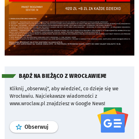
BĄDŹ NA BIEŻĄCO Z WROCŁAWIEM!
Kliknij „obserwuj”, aby wiedzieć, co dzieje się we
Wrocławiu.
Najciekawsze wiadomości z
www.wroclaw.pl znajdziesz w Google News!
profil
google news
serwisu wroclaw
Obserwuj