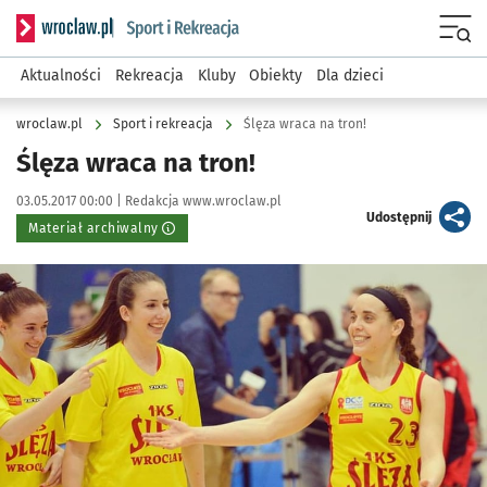
Serwis informacyjny wroclaw.pl podserwis: Sport i rekreacja
Menu
Aktualności
Rekreacja
Kluby
Obiekty
Dla dzieci
wroclaw.pl
Sport i rekreacja
Ślęza wraca na tron!
Ślęza wraca na tron!
Data publikacji:
Autor:
03.05.2017 00:00 |
Redakcja www.wroclaw.pl
artykuł
Udostępnij
Materiał archiwalny
Kliknij, aby powiększyć