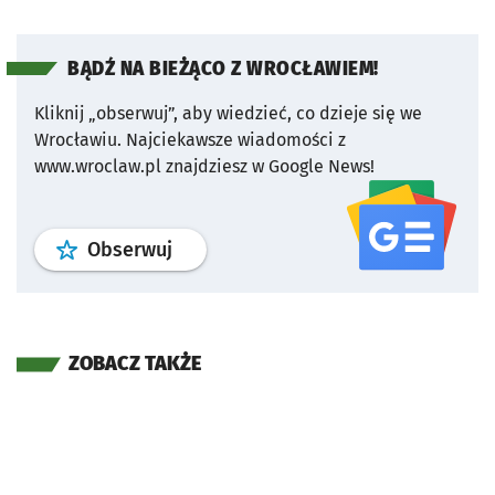
BĄDŹ NA BIEŻĄCO Z WROCŁAWIEM!
Kliknij „obserwuj”, aby wiedzieć, co dzieje się we
Wrocławiu.
Najciekawsze wiadomości z
www.wroclaw.pl znajdziesz w Google News!
profil
google news
serwisu wroclaw
Obserwuj
ZOBACZ TAKŻE