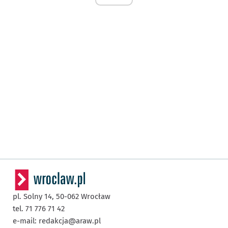
pl. Solny 14,
50-062
Wrocław
tel. 71 776 71 42
e-mail:
redakcja@araw.pl