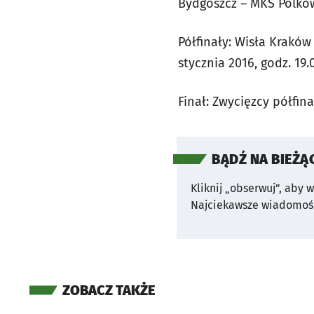
Bydgoszcz – MKS Polkowi
Półfinały: Wisła Kraków
stycznia 2016, godz. 19.
Finał: Zwycięzcy półfina
BĄDŹ NA BIEŻĄ
Kliknij „obserwuj”, aby 
Najciekawsze wiadomośc
ZOBACZ TAKŻE