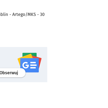
ublin - Artego/MKS - 30
profil
google news
serwisu wroclaw.pl
Obserwuj