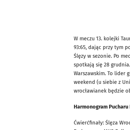
W meczu 13. kolejki Tau
93:65, dając przy tym p
Ślęzy w sezonie. Po mec
spotkają się 28 grudnia
Warszawskim. To lider g
weekend (u siebie z U
wrocławianek będzie obr
Harmonogram Pucharu Pol
Ćwierćfinały: Ślęza Wro