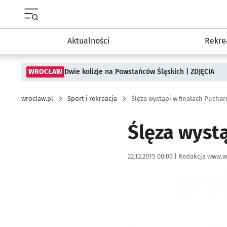
Menu główne portalu wroclaw.pl
Aktualności
Rekre
WROCŁAW
Dwie kolizje na Powstańców Śląskich | ZDJĘCIA
wroclaw.pl
Sport i rekreacja
Ślęza wystąpi w finałach Puchar
Ślęza wystą
Data publikacji:
Autor:
22.12.2015 00:00 |
Redakcja www.w
Kliknij, aby powiększyć