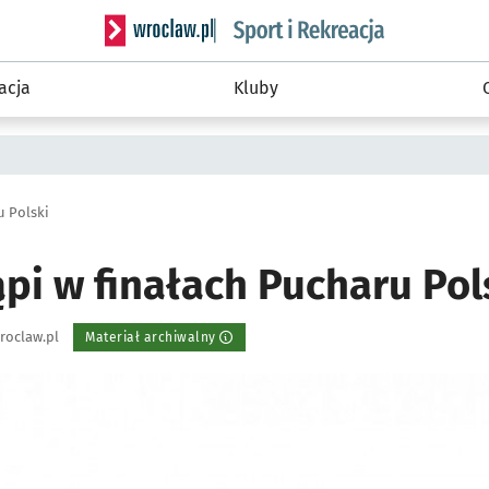
Serwis informacyjny wroclaw.pl podserwis: Sport 
acja
Kluby
u Polski
pi w finałach Pucharu Pol
roclaw.pl
Materiał archiwalny