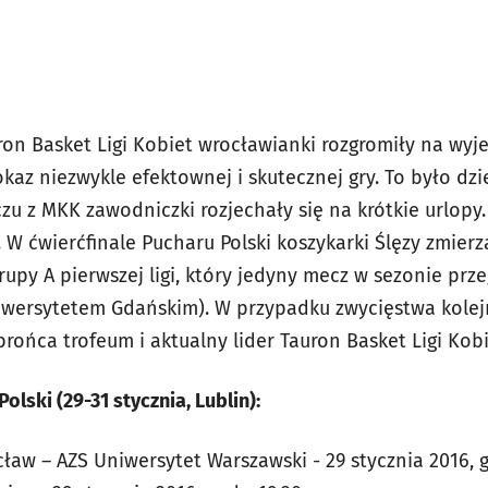
ron Basket Ligi Kobiet wrocławianki rozgromiły na wyj
okaz niezwykle efektownej i skutecznej gry. To było dz
zu z MKK zawodniczki rozjechały się na krótkie urlopy
. W ćwierćfinale Pucharu Polski koszykarki Ślęzy zmier
rupy A pierwszej ligi, który jedyny mecz w sezonie prz
niwersytetem Gdańskim). W przypadku zwycięstwa kole
ońca trofeum i aktualny lider Tauron Basket Ligi Kobi
ski (29-31 stycznia, Lublin):
cław – AZS Uniwersytet Warszawski - 29 stycznia 2016, g