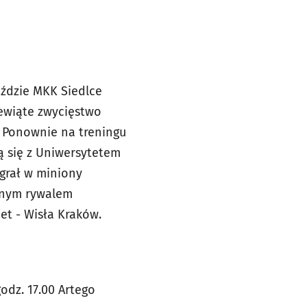
eździe MKK Siedlce
iewiąte zwycięstwo
. Ponownie na treningu
zą się z Uniwersytetem
egrał w miniony
jnym rywalem
et - Wisła Kraków.
odz. 17.00 Artego