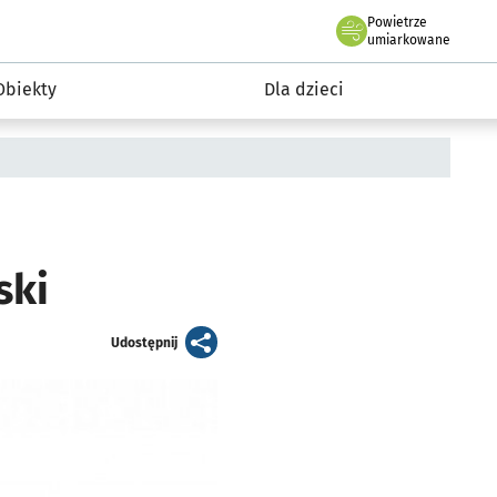
Powietrze
we Wrocławiu
i rekreacja
umiarkowane
Obiekty
Dla dzieci
ski
artykuł
Udostępnij