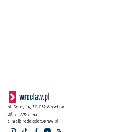
pl. Solny 14,
50-062
Wrocław
tel. 71 776 71 42
e-mail:
redakcja@araw.pl