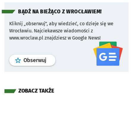
BĄDŹ NA BIEŻĄCO Z WROCŁAWIEM!
Kliknij „obserwuj”, aby wiedzieć, co dzieje się we
Wrocławiu.
Najciekawsze wiadomości z
www.wroclaw.pl znajdziesz w Google News!
profil
google news
serwisu wroclaw
Obserwuj
ZOBACZ TAKŻE