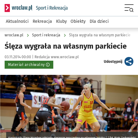
Serwis informacyjny wroclaw.pl podserwis: Sport i rekreacja
Menu
Aktualności
Rekreacja
Kluby
Obiekty
Dla dzieci
wroclaw.pl
Sport i rekreacja
Ślęza wygrała na własnym parkiecie
Ślęza wygrała na własnym parkiecie
Data publikacji:
Autor:
03.11.2014 00:00 |
Redakcja www.wroclaw.pl
artykuł
Udostępnij
Materiał archiwalny
Kliknij, aby powiększyć
Koszykarki Ślęzy Wrocław odniosły pierwsze zwycięstwo na własnym boisku / / fot. Piotr Zadumiński