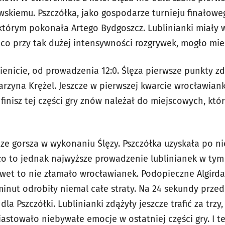
skiemu. Pszczółka, jako gospodarze turnieju finałoweg
 którym pokonała Artego Bydgoszcz. Lublinianki miały 
 co przy tak dużej intensywności rozgrywek, mogło mie
ienicie, od prowadzenia 12:0. Ślęza pierwsze punkty z
tarzyna Krężel. Jeszcze w pierwszej kwarcie wrocławianki
e finisz tej części gry znów należał do miejscowych, kt
ze gorsza w wykonaniu Ślęzy. Pszczółka uzyskała po ni
było to jednak najwyższe prowadzenie lublinianek w tym
nawet to nie złamało wrocławianek. Podopieczne Algird
 minut odrobiły niemal całe straty. Na 24 sekundy prze
dla Pszczółki. Lublinianki zdążyły jeszcze trafić za trzy
astowało niebywałe emocje w ostatniej części gry. I te