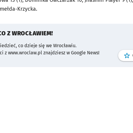
wa 13 (1), Dominika Owczarzak 10, Jhasmin Player 9 (1)
umełda-Krzycka.
CO Z WROCŁAWIEM!
wiedzieć, co dzieje się we Wrocławiu.
i z www.wroclaw.pl znajdziesz w Google News!