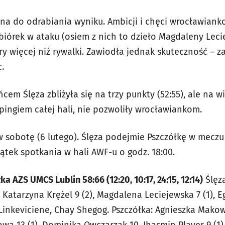
ona do odrabiania wyniku. Ambicji i chęci wrocławiank
iórek w ataku (osiem z nich to dzieło Magdaleny Lecie
ry więcej niż rywalki. Zawiodła jednak skuteczność – z
c.
cem Ślęza zbliżyła się na trzy punkty (52:55), ale na 
pingiem całej hali, nie pozwoliły wrocławiankom.
 sobotę (6 lutego). Ślęza podejmie Pszczółkę w meczu 
zątek spotkania w hali AWF-u o godz. 18:00.
a AZS UMCS Lublin 58:66 (12:20, 10:17, 24:15, 12:14)
Ślęza
 Katarzyna Krężel 9 (2), Magdalena Leciejewska 7 (1), Eg
 Linkeviciene, Chay Shegog. Pszczółka: Agnieszka Makow