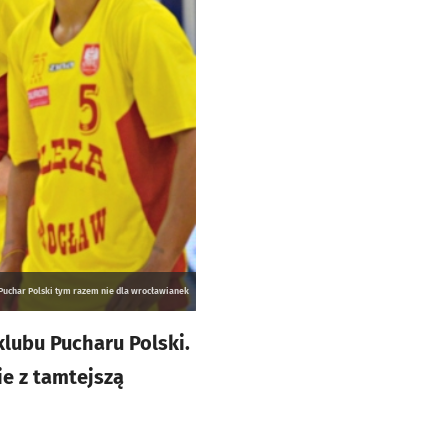
Puchar Polski tym razem nie dla wrocławianek
klubu Pucharu Polski.
ie z tamtejszą