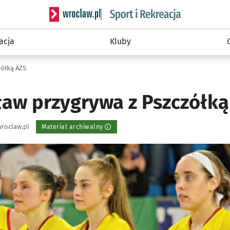
Serwis informacyjny wroclaw.pl podserwis: Sport 
acja
Kluby
zółką AZS
ław przygrywa z Pszczółką
roclaw.pl
Materiał archiwalny