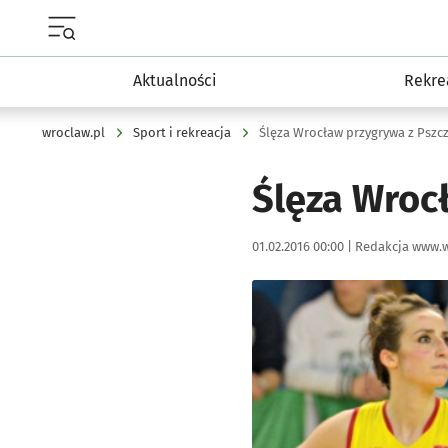
Menu główne portalu wroclaw.pl
Aktualności
Rekre
wroclaw.pl
Sport i rekreacja
Ślęza Wrocław przygrywa z Pszc
Ślęza Wroc
Data publikacji:
Autor:
01.02.2016 00:00 |
Redakcja www.w
Kliknij, aby powiększyć