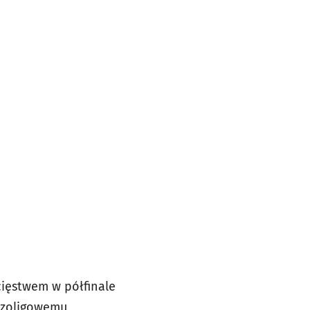
cięstwem w półfinale
wszoligowemu