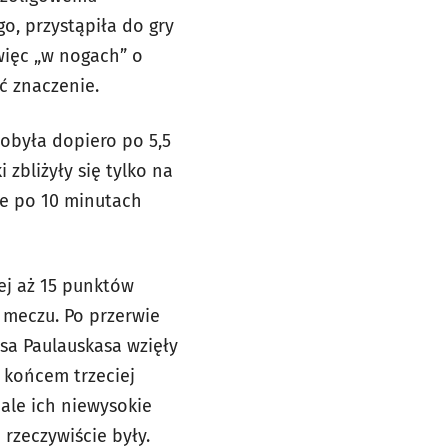
o, przystąpiła do gry
więc „w nogach” o
ć znaczenie.
dobyła dopiero po 5,5
 zbliżyły się tylko na
óre po 10 minutach
ej aż 15 punktów
 meczu. Po przerwie
asa Paulauskasa wzięły
d końcem trzeciej
, ale ich niewysokie
 rzeczywiście były.