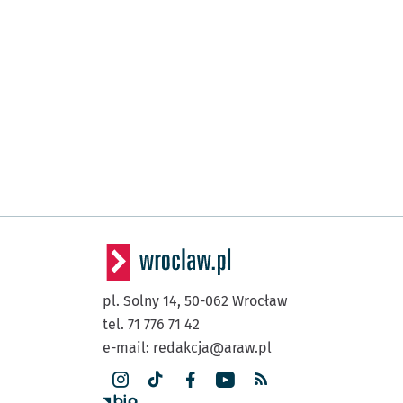
pl. Solny 14,
50-062
Wrocław
tel. 71 776 71 42
e-mail:
redakcja@araw.pl