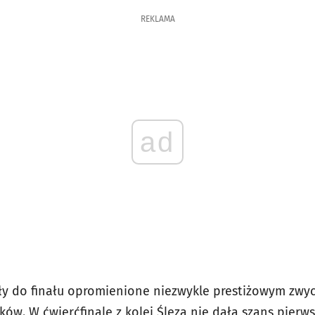
REKLAMA
ad
ły do finału opromienione niezwykle prestiżowym zwy
ków. W ćwierćfinale z kolei Ślęza nie dała szans pier