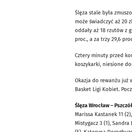
Ślęza stale była zmusz
może świadczyć aż 20 zb
oddały aż 18 rzutów z g
proc., a za trzy 29,6 pro
Cztery minuty przed koń
koszykarki, niesione do
Okazja do rewanżu już w
Basket Ligi Kobiet. Poc
Ślęza Wrocław – Pszczółk
Marissa Kastanek 11 (2),
Mistygacz 3 (1), Sandra