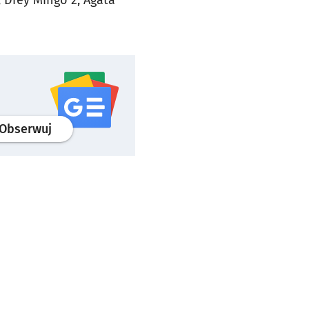
, Drey Mingo 2, Agata
profil
google news
serwisu wroclaw.pl
Obserwuj