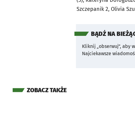
(5), Kateryna Dorogbuzo
Szczepanik 2, Olivia Sz
BĄDŹ NA BIEŻĄ
Kliknij „obserwuj”, aby 
Najciekawsze wiadomośc
ZOBACZ TAKŻE