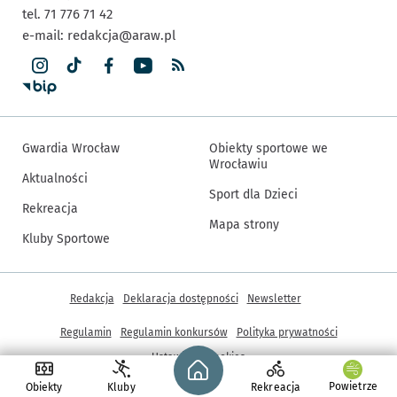
tel. 71 776 71 42
e-mail:
redakcja@araw.pl
Gwardia Wrocław
Obiekty sportowe we
Wrocławiu
Aktualności
Sport dla Dzieci
Rekreacja
Mapa strony
Kluby Sportowe
Inne informacje
Redakcja
Deklaracja dostępności
Newsletter
Regulamin
Regulamin konkursów
Polityka prywatności
Strona główna - wroclaw.pl
Ustawienia cookies
Powietrze
Obiekty
Kluby
Rekreacja
© Copyright 2005-2026, ARAW S.A., Gmina Wrocław