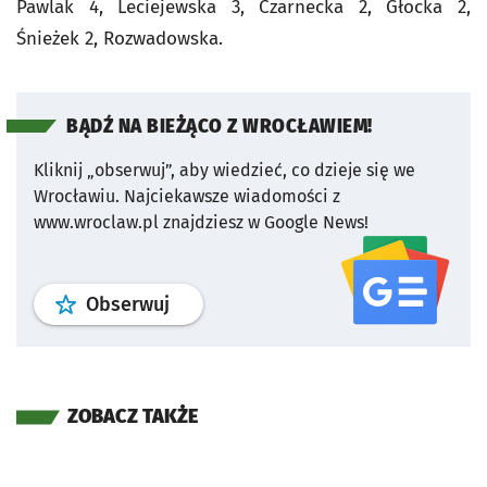
Pawlak 4, Leciejewska 3, Czarnecka 2, Głocka 2,
Śnieżek 2, Rozwadowska.
BĄDŹ NA BIEŻĄCO Z WROCŁAWIEM!
Kliknij „obserwuj”, aby wiedzieć, co dzieje się we
Wrocławiu.
Najciekawsze wiadomości z
www.wroclaw.pl znajdziesz w Google News!
profil
google news
serwisu wroclaw
Obserwuj
ZOBACZ TAKŻE