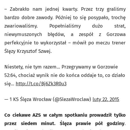
– Zabrakło nam jednej kwarty. Przez trzy graliśmy
bardzo dobre zawody. Później to się posypało, trochę
zwariowaliśmy. Popełnialiśmy dużo strat,
niewymuszonych błędów, a zespół z Gorzowa
perfekcyjnie to wykorzystał – mówił po meczu trener
Ślęzy Krzysztof Szwej.
Niestety, nie tym razem... Przegrywamy w Gorzowie
52:64, chociaż wynik nie do końca oddaje to, co działo
się...
http://t.co/Bj6Zk3R0u3
— 1 KS Ślęza Wrocław (@SlezaWroclaw)
luty 22, 2015
Co ciekawe AZS w całym spotkaniu prowadził tylko
przez siedem minut. Ślęza prawie pół godziny
.