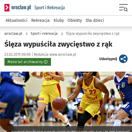
Serwis informacyjny wroclaw.pl podserwis: Sport i rekreacja
Menu
Aktualności
Rekreacja
Kluby
Obiekty
Dla dzieci
wroclaw.pl
Sport i rekreacja
Ślęza wypuściła zwycięstwo z rąk
Ślęza wypuściła zwycięstwo z rąk
Data publikacji:
Autor:
23.02.2015 00:00 |
Redakcja www.wroclaw.pl
artykuł
Udostępnij
Materiał archiwalny
Kliknij, aby powiększyć
Koszykarki Ślęzy Wrocław przegrały z KSSSE AZS PWSZ Gorzów Wlkp. 52:64 / fot. Piotr Zadumiński