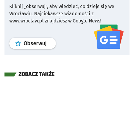
Kliknij „obserwuj”, aby wiedzieć, co dzieje się we
Wrocławiu.
Najciekawsze wiadomości z
www.wroclaw.pl znajdziesz w Google News!
profil
google news
serwisu wroclaw
Obserwuj
ZOBACZ TAKŻE