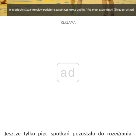
W niedzielę Ślęza Wrocław podejmie zespół AZS UMCS Lublin / fot. Piotr Zadumiński (Ślęza Wrocław)
REKLAMA
ad
Jeszcze tylko pięć spotkań pozostało do rozegrania