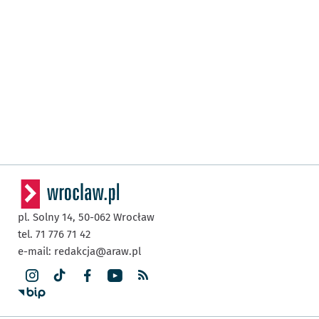
pl. Solny 14,
50-062
Wrocław
tel. 71 776 71 42
e-mail:
redakcja@araw.pl