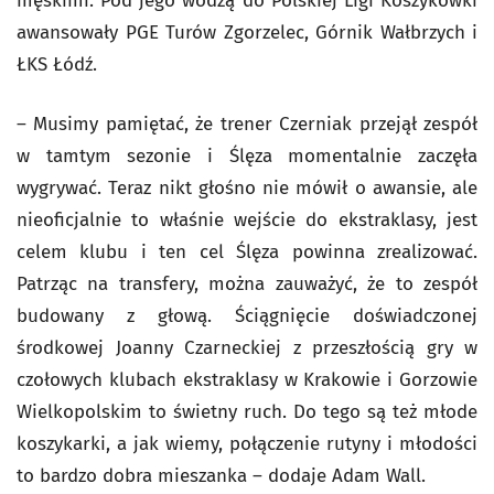
męskimi. Pod jego wodzą do Polskiej Ligi Koszykówki
awansowały PGE Turów Zgorzelec, Górnik Wałbrzych i
ŁKS Łódź.
– Musimy pamiętać, że trener Czerniak przejął zespół
w tamtym sezonie i Ślęza momentalnie zaczęła
wygrywać. Teraz nikt głośno nie mówił o awansie, ale
nieoficjalnie to właśnie wejście do ekstraklasy, jest
celem klubu i ten cel Ślęza powinna zrealizować.
Patrząc na transfery, można zauważyć, że to zespół
budowany z głową. Ściągnięcie doświadczonej
środkowej Joanny Czarneckiej z przeszłością gry w
czołowych klubach ekstraklasy w Krakowie i Gorzowie
Wielkopolskim to świetny ruch. Do tego są też młode
koszykarki, a jak wiemy, połączenie rutyny i młodości
to bardzo dobra mieszanka – dodaje Adam Wall.