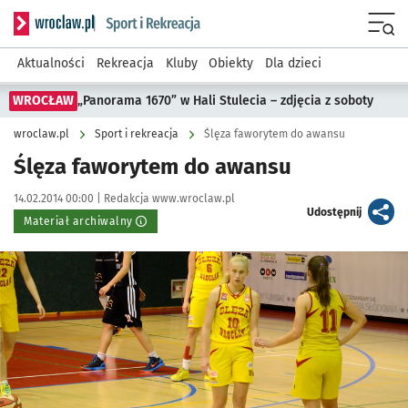
Serwis informacyjny wroclaw.pl podserwis: Sport i rekreacja
Menu
Aktualności
Rekreacja
Kluby
Obiekty
Dla dzieci
WROCŁAW
„Panorama 1670” w Hali Stulecia – zdjęcia z soboty
wroclaw.pl
Sport i rekreacja
Ślęza faworytem do awansu
Ślęza faworytem do awansu
Data publikacji:
Autor:
14.02.2014 00:00 |
Redakcja www.wroclaw.pl
artykuł
Udostępnij
Materiał archiwalny
Kliknij, aby powiększyć