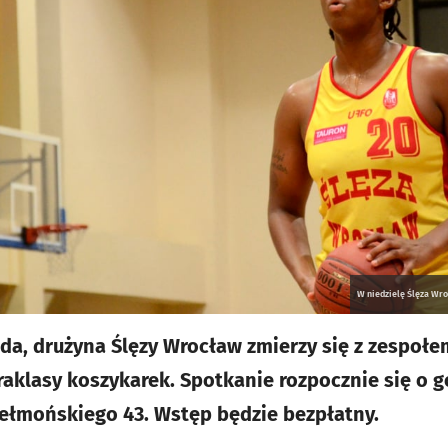
W niedzielę Ślęza Wro
pada, drużyna Ślęzy Wrocław zmierzy się z zespoł
raklasy koszykarek. Spotkanie rozpocznie się o g
hełmońskiego 43. Wstęp będzie bezpłatny.