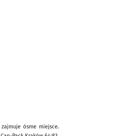
i zajmuje ósme miejsce.
 Can-Pack Kraków 64:83,