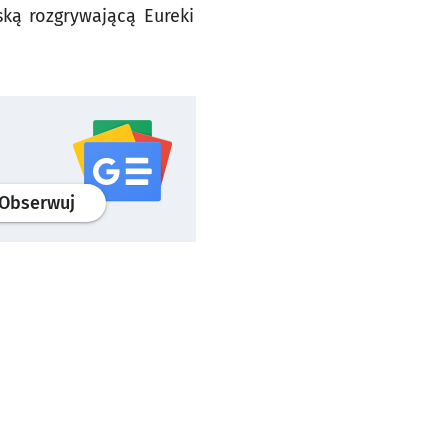
ką rozgrywającą Eureki
profil
google news
serwisu wroclaw.pl
Obserwuj