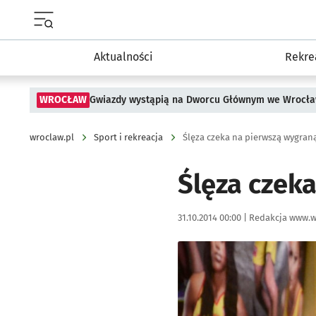
Menu główne portalu wroclaw.pl
Aktualności
Rekre
WROCŁAW
Gwiazdy wystąpią na Dworcu Głównym we Wrocła
wroclaw.pl
Sport i rekreacja
Ślęza czeka na pierwszą wygran
Ślęza czek
Data publikacji:
Autor:
31.10.2014 00:00 |
Redakcja www.w
Kliknij, aby powiększyć