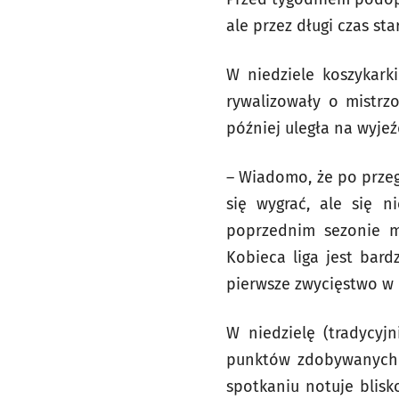
ale przez długi czas s
W niedziele koszykark
rywalizowały o mistrz
później uległa na wyjeźd
– Wiadomo, że po przeg
się wygrać, ale się 
poprzednim sezonie me
Kobieca liga jest bar
pierwsze zwycięstwo w 
W niedzielę (tradycyj
punktów zdobywanych 
spotkaniu notuje blisk