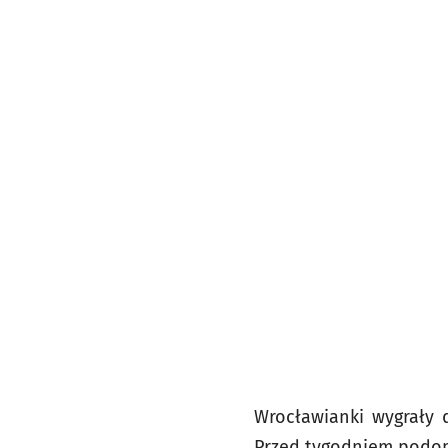
Wrocławianki wygrały d
Przed tygodniem podo