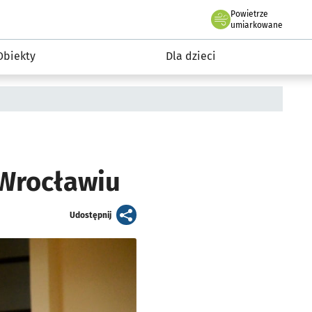
Powietrze
we Wrocławiu
i rekreacja
umiarkowane
Obiekty
Dla dzieci
 Wrocławiu
artykuł
Udostępnij