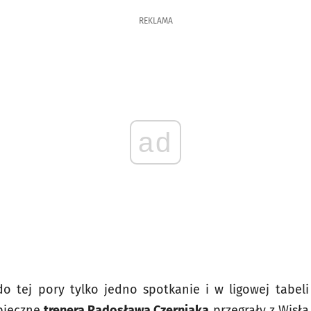
REKLAMA
ad
o tej pory tylko jedno spotkanie i w ligowej tabel
pieczne
trenera Radosława Czerniaka
przegrały z Wisłą