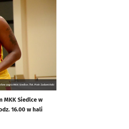
cław zagra MKK Siedlce /fot. Piotr Zadumiński
em MKK Siedlce w
odz. 16.00 w hali