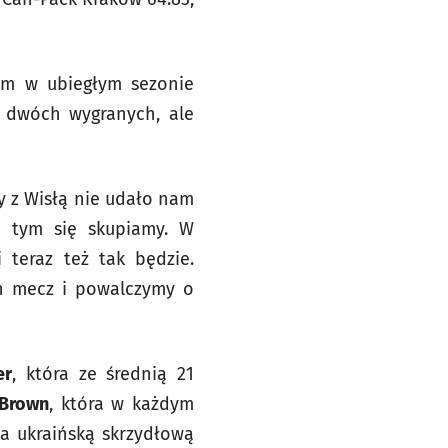
rym w ubiegłym sezonie
d dwóch wygranych, ale
y z Wisłą nie udało nam
a tym się skupiamy. W
 teraz też tak będzie.
en mecz i powalczymy o
er
, która ze średnią 21
 Brown
, która w każdym
na ukraińską skrzydłową