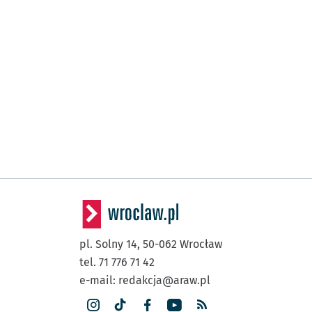
pl. Solny 14,
50-062
Wrocław
tel. 71 776 71 42
e-mail:
redakcja@araw.pl