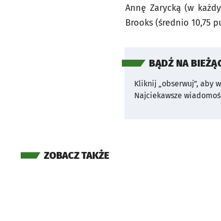
Annę Zarycką (w każdy
Brooks (średnio 10,75 p
BĄDŹ NA BIEŻĄ
Kliknij „obserwuj”, aby 
Najciekawsze wiadomośc
ZOBACZ TAKŻE