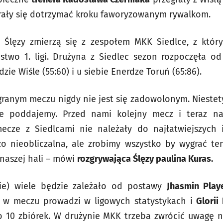
tarały się dotrzymać kroku faworyzowanym rywalkom.
i Ślęzy zmierzą się z zespołem MKK Siedlce, z któ
ostwo 1. ligi. Drużyna z Siedlec sezon rozpoczęła o
zie Wiśle (55:60) i u siebie Enerdze Toruń (65:86).
ranym meczu nigdy nie jest się zadowolonym. Niestet
nie poddajemy. Przed nami kolejny mecz i teraz n
cze z Siedlcami nie należały do najłatwiejszych i
dzo nieobliczalna, ale zrobimy wszystko by wygrać t
naszej hali – mówi
rozgrywająca Ślęzy paulina Kuras.
nie) wiele będzie zależało od postawy
Jhasmin Play
w meczu prowadzi w ligowych statystykach i
Glorii
o 10 zbiórek. W drużynie MKK trzeba zwrócić uwagę 