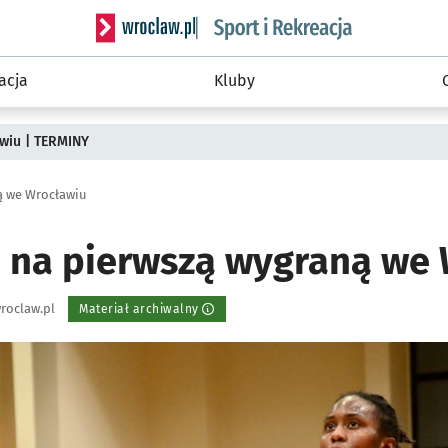
Serwis informacyjny wroclaw.pl podserwis: Sport 
acja
Kluby
wiu | TERMINY
ą we Wrocławiu
a na pierwszą wygraną we
roclaw.pl
Materiał archiwalny