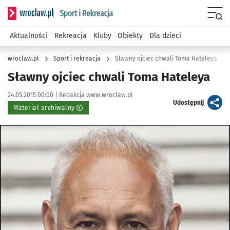
Serwis informacyjny wroclaw.pl podserwis: Sport i rekreacja
Menu
Aktualności
Rekreacja
Kluby
Obiekty
Dla dzieci
wroclaw.pl
Sport i rekreacja
Sławny ojciec chwali Toma Hateleya
Sławny ojciec chwali Toma Hateleya
Data publikacji:
Autor:
24.05.2015 00:00 |
Redakcja www.wroclaw.pl
artykuł
Udostępnij
Materiał archiwalny
Kliknij, aby powiększyć