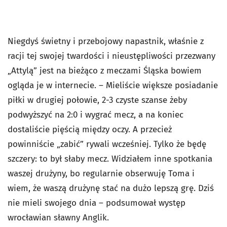
Niegdyś świetny i przebojowy napastnik, właśnie z
racji tej swojej twardości i nieustępliwości przezwany
„Attylą” jest na bieżąco z meczami Śląska bowiem
ogląda je w internecie. – Mieliście większe posiadanie
piłki w drugiej połowie, 2-3 czyste szanse żeby
podwyższyć na 2:0 i wygrać mecz, a na koniec
dostaliście pięścią między oczy. A przecież
powinniście „zabić” rywali wcześniej. Tylko że będę
szczery: to był słaby mecz. Widziałem inne spotkania
waszej drużyny, bo regularnie obserwuję Toma i
wiem, że waszą drużynę stać na dużo lepszą grę. Dziś
nie mieli swojego dnia – podsumował występ
wrocławian sławny Anglik.