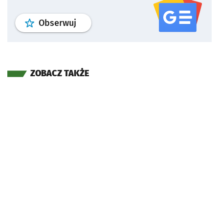
profil
google news
serwisu wroclaw
Obserwuj
ZOBACZ TAKŻE