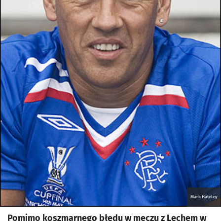
Mark Hateley
Pomimo koszmarnego błędu w meczu z Lechem w