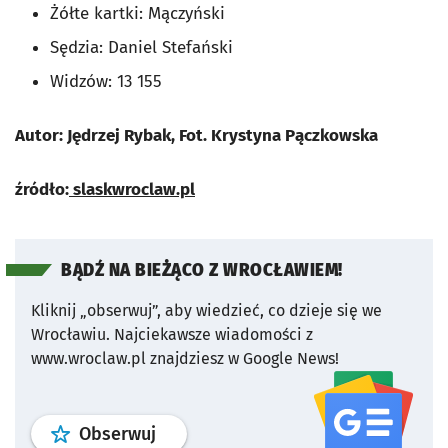
Żółte kartki: Mączyński
Sędzia: Daniel Stefański
Widzów: 13 155
Autor: Jędrzej Rybak, Fot. Krystyna Pączkowska
źródło:
slaskwroclaw.pl
BĄDŹ NA BIEŻĄCO Z WROCŁAWIEM!
Kliknij „obserwuj”, aby wiedzieć, co dzieje się we
Wrocławiu.
Najciekawsze wiadomości z
www.wroclaw.pl znajdziesz w Google News!
profil
google news
serwisu wroclaw
Obserwuj