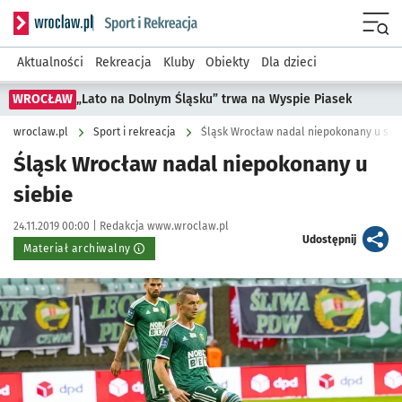
Serwis informacyjny wroclaw.pl podserwis: Sport i rekreacja
Menu
Aktualności
Rekreacja
Kluby
Obiekty
Dla dzieci
WROCŁAW
„Lato na Dolnym Śląsku” trwa na Wyspie Piasek
wroclaw.pl
Sport i rekreacja
Śląsk Wrocław nadal niepokonany u sie
Śląsk Wrocław nadal niepokonany u
siebie
Data publikacji:
Autor:
24.11.2019 00:00 |
Redakcja www.wroclaw.pl
artykuł
Udostępnij
Materiał archiwalny
Kliknij, aby powiększyć