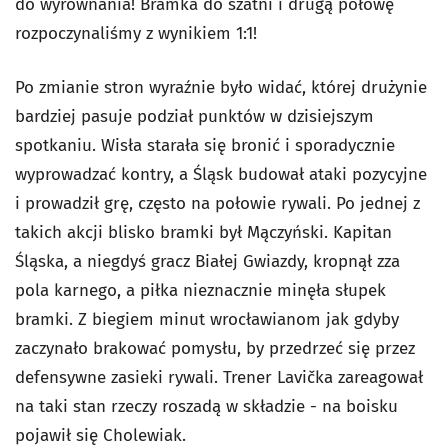
do wyrównania! Bramka do szatni i drugą połowę
rozpoczynaliśmy z wynikiem 1:1!
Po zmianie stron wyraźnie było widać, której drużynie
bardziej pasuje podział punktów w dzisiejszym
spotkaniu. Wisła starała się bronić i sporadycznie
wyprowadzać kontry, a Śląsk budował ataki pozycyjne
i prowadził grę, często na połowie rywali. Po jednej z
takich akcji blisko bramki był Mączyński. Kapitan
Śląska, a niegdyś gracz Białej Gwiazdy, kropnął zza
pola karnego, a piłka nieznacznie minęła słupek
bramki. Z biegiem minut wrocławianom jak gdyby
zaczynało brakować pomysłu, by przedrzeć się przez
defensywne zasieki rywali. Trener Lavička zareagował
na taki stan rzeczy roszadą w składzie - na boisku
pojawił się Cholewiak.