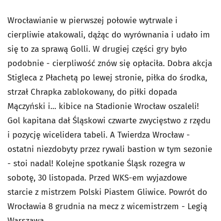
Wrocławianie w pierwszej połowie wytrwale i
cierpliwie atakowali, dążąc do wyrównania i udało im
się to za sprawą Golli. W drugiej części gry było
podobnie - cierpliwość znów się opłaciła. Dobra akcja
Stigleca z Płachetą po lewej stronie, piłka do środka,
strzał Chrapka zablokowany, do piłki dopada
Mączyński i... kibice na Stadionie Wrocław oszaleli!
Gol kapitana dał Śląskowi czwarte zwycięstwo z rzędu
i pozycję wicelidera tabeli. A Twierdza Wrocław -
ostatni niezdobyty przez rywali bastion w tym sezonie
- stoi nadal! Kolejne spotkanie Śląsk rozegra w
sobotę, 30 listopada. Przed WKS-em wyjazdowe
starcie z mistrzem Polski Piastem Gliwice. Powrót do
Wrocławia 8 grudnia na mecz z wicemistrzem - Legią
Warszawa.