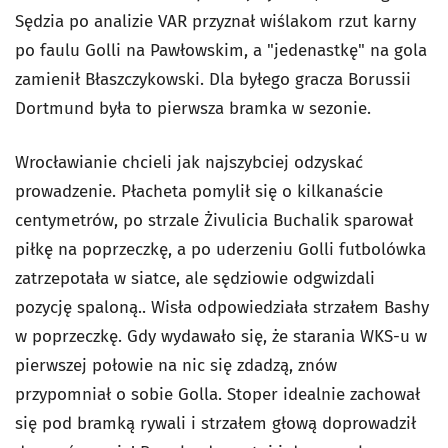
Sędzia po analizie VAR przyznał wiślakom rzut karny
po faulu Golli na Pawłowskim, a "jedenastkę" na gola
zamienił Błaszczykowski. Dla byłego gracza Borussii
Dortmund była to pierwsza bramka w sezonie.
Wrocławianie chcieli jak najszybciej odzyskać
prowadzenie. Płacheta pomylił się o kilkanaście
centymetrów, po strzale Żivulicia Buchalik sparował
piłkę na poprzeczkę, a po uderzeniu Golli futbolówka
zatrzepotała w siatce, ale sędziowie odgwizdali
pozycję spaloną.. Wisła odpowiedziała strzałem Bashy
w poprzeczkę. Gdy wydawało się, że starania WKS-u w
pierwszej połowie na nic się zdadzą, znów
przypomniał o sobie Golla. Stoper idealnie zachował
się pod bramką rywali i strzałem głową doprowadził