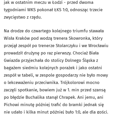
jak w ostatnim meczu w Łodzi - przed dwoma
tygodniami WKS pokonał ŁKS 1:0, odnosząc trzecie
zwycięstwo z rzędu.
Na drodze do czwartego kolejnego triumfu stawała
Wisła Kraków pod wodzą trenera Skowronka, który
przejął zespół po trenerze Stolarczyku i we Wrocławiu
prowadził drużynę po raz pierwszy. Chociaż Biała
Gwiazda przyjechała do stolicy Dolnego Śląska z
bagażem siedmiu kolejnych porażek i jako ostatni
zespół w tabeli, w zespole gospodarzy nie było mowy
o lekceważeniu przeciwnika. Trójkolorowi mocno
zaczęli spotkanie, bowiem już w 1. min przed szansą
po błędzie Buchalika stanął Chrapek. Ani jemu, ani
Pichowi minutę później trafić do bramki jednak się
nie udało i kilka minut później było 1:0, ale dla gości.