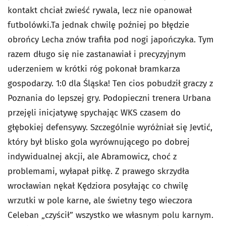
kontakt chciał zwieść rywala, lecz nie opanował
futbolówki.Ta jednak chwilę poźniej po błędzie
obrońcy Lecha znów trafiła pod nogi japończyka. Tym
razem długo się nie zastanawiał i precyzyjnym
uderzeniem w krótki róg pokonał bramkarza
gospodarzy. 1:0 dla Śląska! Ten cios pobudził graczy z
Poznania do lepszej gry. Podopieczni trenera Urbana
przejęli inicjatywę spychając WKS czasem do
głębokiej defensywy. Szczególnie wyróżniał się Jevtić,
który był blisko gola wyrównującego po dobrej
indywidualnej akcji, ale Abramowicz, choć z
problemami, wyłapał piłkę. Z prawego skrzydła
wrocławian nękał Kędziora posyłając co chwilę
wrzutki w pole karne, ale świetny tego wieczora
Celeban „czyścił” wszystko we własnym polu karnym.