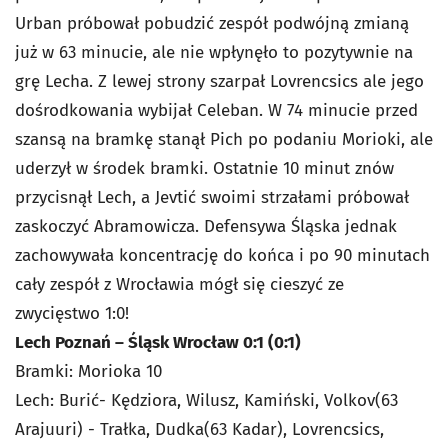
Urban próbował pobudzić zespół podwójną zmianą
już w 63 minucie, ale nie wpłynęło to pozytywnie na
grę Lecha. Z lewej strony szarpał Lovrencsics ale jego
dośrodkowania wybijał Celeban. W 74 minucie przed
szansą na bramkę stanął Pich po podaniu Morioki, ale
uderzył w środek bramki. Ostatnie 10 minut znów
przycisnął Lech, a Jevtić swoimi strzałami próbował
zaskoczyć Abramowicza. Defensywa Śląska jednak
zachowywała koncentrację do końca i po 90 minutach
cały zespół z Wrocławia mógł się cieszyć ze
zwycięstwo 1:0!
Lech Poznań – Śląsk Wrocław 0:1 (0:1)
Bramki: Morioka 10
Lech: Burić- Kędziora, Wilusz, Kamiński, Volkov(63
Arajuuri) - Trałka, Dudka(63 Kadar), Lovrencsics,