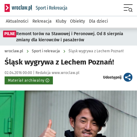
Serwis informacyjny wroclaw.pl podserwis: Sport i rekreacja
Menu
Aktualności
Rekreacja
Kluby
Obiekty
Dla dzieci
PILNE
Remont torów na Stawowej i Peronowej. Od 8 sierpnia
zmiany dla kierowców i pasażerów
wroclaw.pl
Sport i rekreacja
Śląsk wygrywa z Lechem Poznań!
Śląsk wygrywa z Lechem Poznań!
Data publikacji:
Autor:
02.04.2016 00:00 |
Redakcja www.wroclaw.pl
artykuł
Udostępnij
Materiał archiwalny
Kliknij, aby powiększyć