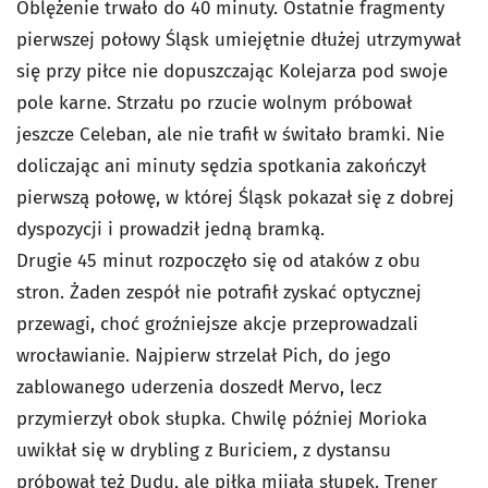
Oblężenie trwało do 40 minuty. Ostatnie fragmenty
pierwszej połowy Śląsk umiejętnie dłużej utrzymywał
się przy piłce nie dopuszczając Kolejarza pod swoje
pole karne. Strzału po rzucie wolnym próbował
jeszcze Celeban, ale nie trafił w świtało bramki. Nie
doliczając ani minuty sędzia spotkania zakończył
pierwszą połowę, w której Śląsk pokazał się z dobrej
dyspozycji i prowadził jedną bramką.
Drugie 45 minut rozpoczęło się od ataków z obu
stron. Żaden zespół nie potrafił zyskać optycznej
przewagi, choć groźniejsze akcje przeprowadzali
wrocławianie. Najpierw strzelał Pich, do jego
zablowanego uderzenia doszedł Mervo, lecz
przymierzył obok słupka. Chwilę później Morioka
uwikłał się w drybling z Buriciem, z dystansu
próbował też Dudu, ale piłka mijała słupek. Trener