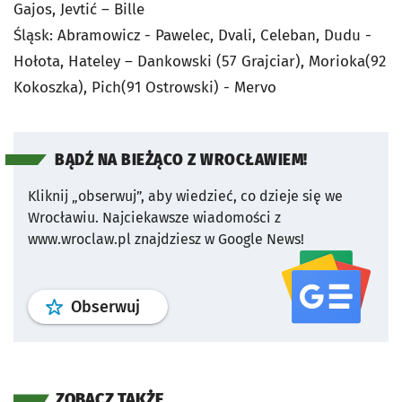
Gajos, Jevtić – Bille
Śląsk: Abramowicz - Pawelec, Dvali, Celeban, Dudu -
Hołota, Hateley – Dankowski (57 Grajciar), Morioka(92
Kokoszka), Pich(91 Ostrowski) - Mervo
BĄDŹ NA BIEŻĄCO Z WROCŁAWIEM!
Kliknij „obserwuj”, aby wiedzieć, co dzieje się we
Wrocławiu.
Najciekawsze wiadomości z
www.wroclaw.pl znajdziesz w Google News!
profil
google news
serwisu wroclaw
Obserwuj
ZOBACZ TAKŻE