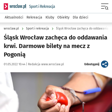
Serwis informacyjny wroclaw.pl podserwis: Sport i rekreacja
Menu
Aktualności
Rekreacja
Kluby
Obiekty
Dla dzieci
wroclaw.pl
Sport i rekreacja
Śląsk Wrocław zachęca do oddawania kr
Śląsk Wrocław zachęca do oddawania
krwi. Darmowe bilety na mecz z
Pogonią
Data publikacji:
Autor:
artykuł
01.05.2022 10:44 |
Redakcja www.wroclaw.pl
Udostępnij
Kliknij, aby powiększyć