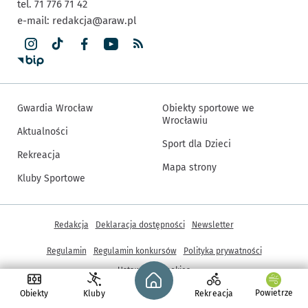
tel. 71 776 71 42
e-mail:
redakcja@araw.pl
Gwardia Wrocław
Obiekty sportowe we
Wrocławiu
Aktualności
Sport dla Dzieci
Rekreacja
Mapa strony
Kluby Sportowe
Inne informacje
Redakcja
Deklaracja dostępności
Newsletter
Regulamin
Regulamin konkursów
Polityka prywatności
Strona główna - wroclaw.pl
Ustawienia cookies
Powietrze
Obiekty
Kluby
Rekreacja
© Copyright 2005-2026, ARAW S.A., Gmina Wrocław