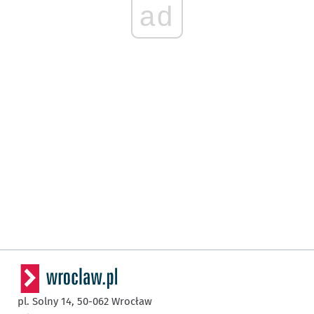
ad
pl. Solny 14,
50-062
Wrocław