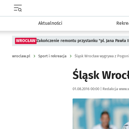
Menu główne portalu wroclaw.pl
Aktualności
Rekre
WROCŁAW
Zakończenie remontu przystanku "pl. Jana Pawła 
wroclaw.pl
Sport i rekreacja
Śląsk Wrocław wygrywa z Pogoni
Śląsk Wroc
Data publikacji:
Autor:
01.08.2016 00:00 |
Redakcja www.w
Kliknij, aby powiększyć