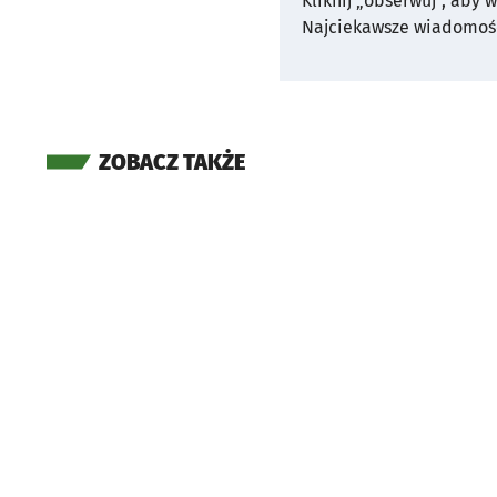
Kliknij „obserwuj”, aby 
Najciekawsze wiadomośc
ZOBACZ TAKŻE