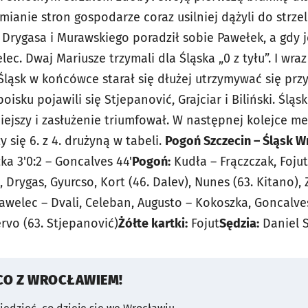
zmianie stron gospodarze coraz usilniej dążyli do strz
 Drygasa i Murawskiego poradził sobie Pawełek, a gdy j
ec. Dwaj Mariusze trzymali dla Śląska „0 z tyłu”. I wra
Śląsk w końcówce starał się dłużej utrzymywać się przy
isku pojawili się Stjepanović, Grajciar i Biliński. Ślą
iejszy i zasłużenie triumfował. W następnej kolejce m
 się 6. z 4. drużyną w tabeli.
Pogoń Szczecin – Śląsk W
ka 3'0:2 – Goncalves 44'
Pogoń:
Kudła – Frączczak, Fojut
Drygas, Gyurcso, Kort (46. Dalev), Nunes (63. Kitano), Z
welec – Dvali, Celeban, Augusto – Kokoszka, Goncalves
ervo (63. Stjepanović)
Żółte kartki:
Fojut
Sędzia:
Daniel S
CO Z WROCŁAWIEM!