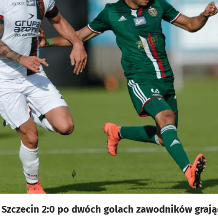
Szczecin 2:0 po dwóch golach zawodników grając