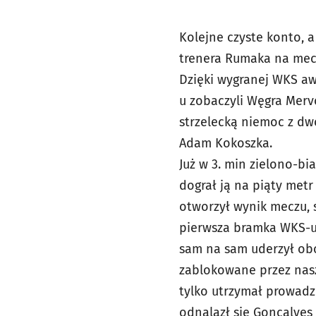
Kolejne czyste konto, 
trenera Rumaka na mecz 
Dzięki wygranej WKS aw
u zobaczyli Węgra Merv
strzelecką niemoc z dwó
Adam Kokoszka.
Już w 3. min zielono-bi
dograł ją na piąty metr
otworzył wynik meczu, 
pierwsza bramka WKS-u w
sam na sam uderzył obo
zablokowane przez nasz
tylko utrzymał prowadz
odnalazł się Goncalves