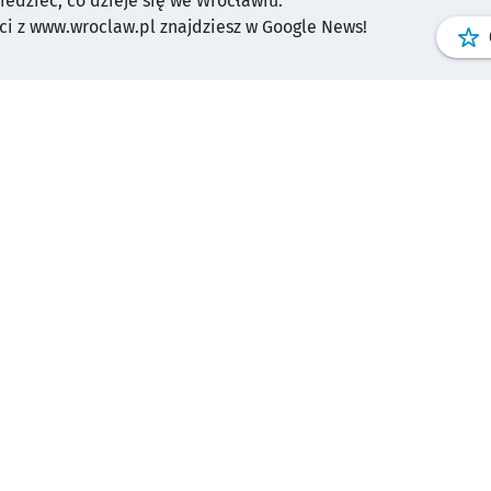
wiedzieć, co dzieje się we Wrocławiu.
i z www.wroclaw.pl znajdziesz w Google News!