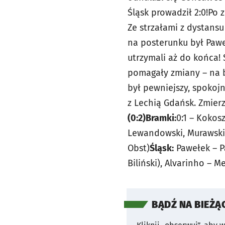
Śląsk prowadził 2:0!Po 
Ze strzałami z dystansu
na posterunku był Pawel
utrzymali aż do końca! 
pomagały zmiany – na bo
był pewniejszy, spokojn
z Lechią Gdańsk. Zmierzy
(0:2)
Bramki:
0:1 – Kokosz
Lewandowski, Murawski, 
Obst)
Śląsk:
Pawełek – Pa
Biliński), Alvarinho – M
BĄDŹ NA BIEŻĄ