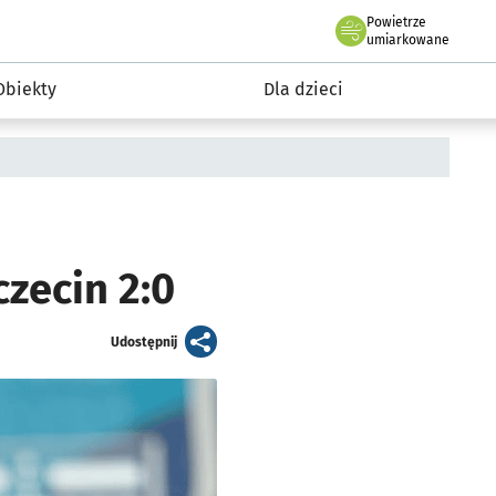
Powietrze
we Wrocławiu
i rekreacja
umiarkowane
Obiekty
Dla dzieci
zecin 2:0
artykuł
Udostępnij