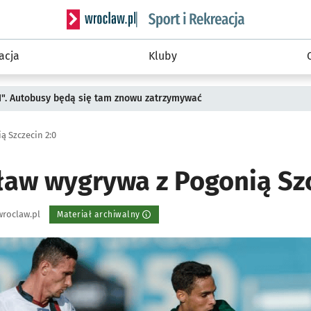
Serwis informacyjny wroclaw.pl podserwis: Sport 
acja
Kluby
II". Autobusy będą się tam znowu zatrzymywać
ą Szczecin 2:0
ław wygrywa z Pogonią Szc
roclaw.pl
Materiał archiwalny