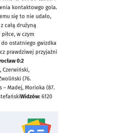
elenia kontaktowgo gola.
emu się to nie udało,
z z całą drużyną
 piłce, w czym
sk do ostatniego gwizdka
ecz prawdziwej przyjaźni
rocław 0:2
, Czerwiński,
woliński (76.
 – Madej, Morioka (87.
tefański
Widzów:
6120