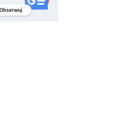
profil
google news
serwisu wroclaw.pl
Obserwuj