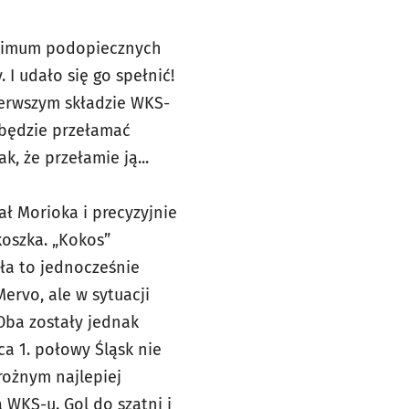
aksimum podopiecznych
 I udało się go spełnić!
ierwszym składzie WKS-
 będzie przełamać
, że przełamie ją...
ał Morioka i precyzyjnie
koszka. „Kokos”
yła to jednocześnie
ervo, ale w sytuacji
Oba zostały jednak
a 1. połowy Śląsk nie
rożnym najlepiej
 WKS-u. Gol do szatni i