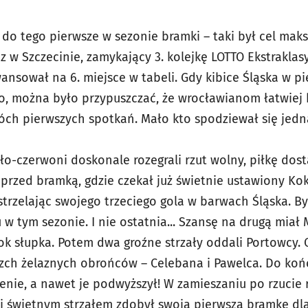
a do tego pierwsze w sezonie bramki – taki był cel m
w Szczecinie, zamykający 3. kolejkę LOTTO Ekstraklasy.
ansował na 6. miejsce w tabeli. Gdy kibice Śląska w p
o, można było przypuszczać, że wrocławianom łatwiej
ch pierwszych spotkań. Mało kto spodziewał się jednak
ało-czerwoni doskonale rozegrali rzut wolny, piłkę dost
 przed bramką, gdzie czekał już świetnie ustawiony Ko
strzelając swojego trzeciego gola w barwach Śląska. B
 tym sezonie. I nie ostatnia... Szansę na drugą miał M
k słupka. Potem dwa groźne strzały oddali Portowcy. 
ch żelaznych obrońców – Celebana i Pawelca. Do końc
enie, a nawet je podwyższył! W zamieszaniu po rzucie 
 i świetnym strzałem zdobył swoją pierwszą bramkę dla