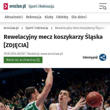
Serwis informacyjny wroclaw.pl podserwis: Sport i rekreacja
Menu
Aktualności
Rekreacja
Kluby
Obiekty
Dla dzieci
wroclaw.pl
Sport i rekreacja
Rewelacyjny mecz koszykarzy Śląska [ZD
Rewelacyjny mecz koszykarzy Śląska
[ZDJĘCIA]
Data publikacji:
Autor:
19.10.2014 00:00 |
Redakcja www.wroclaw.pl
artykuł
Udostępnij
Materiał archiwalny
Kliknij, aby powiększyć