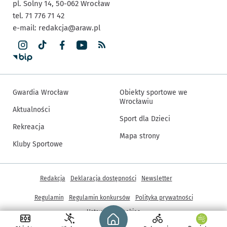
pl. Solny 14,
50-062
Wrocław
tel. 71 776 71 42
e-mail:
redakcja@araw.pl
Gwardia Wrocław
Obiekty sportowe we
Wrocławiu
Aktualności
Sport dla Dzieci
Rekreacja
Mapa strony
Kluby Sportowe
Inne informacje
Redakcja
Deklaracja dostępności
Newsletter
Regulamin
Regulamin konkursów
Polityka prywatności
Strona główna - wroclaw.pl
Ustawienia cookies