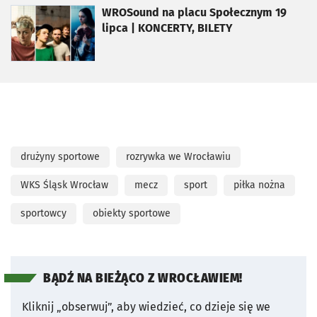
otworzy się w nowej karcie
WROSound na placu Społecznym 19
lipca | KONCERTY, BILETY
drużyny sportowe
rozrywka we Wrocławiu
WKS Śląsk Wrocław
mecz
sport
piłka nożna
sportowcy
obiekty sportowe
BĄDŹ NA BIEŻĄCO Z WROCŁAWIEM!
Kliknij „obserwuj”, aby wiedzieć, co dzieje się we