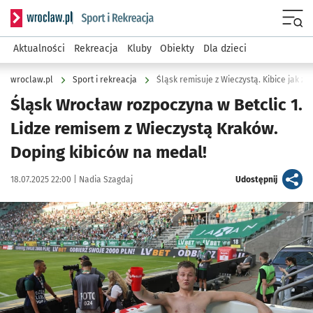
Serwis informacyjny wroclaw.pl podserwis: Sport i rekreacja
Menu
Aktualności
Rekreacja
Kluby
Obiekty
Dla dzieci
wroclaw.pl
Sport i rekreacja
Śląsk remisuje z Wieczystą. Kibice jak z
Śląsk Wrocław rozpoczyna w Betclic 1.
Lidze remisem z Wieczystą Kraków.
Doping kibiców na medal!
Data publikacji:
Autor:
artykuł
18.07.2025 22:00 |
Nadia Szagdaj
Udostępnij
Kliknij, aby zobaczyć galerię