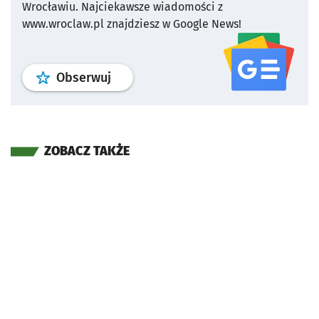
Wrocławiu.
Najciekawsze wiadomości z
www.wroclaw.pl znajdziesz w Google News!
profil
google news
serwisu wroclaw
Obserwuj
ZOBACZ TAKŻE