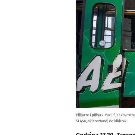
Piłkarze i piłkarki WKS Śląsk Wro
ŚLĄSK, skierowanej do kibiców.