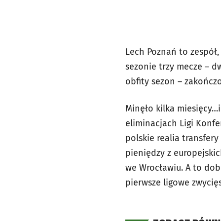
Lech Poznań to zespół,
sezonie trzy mecze – dw
obfity sezon – zakończo
Minęło kilka miesięcy…
eliminacjach Ligi Konf
polskie realia transfe
pieniędzy z europejskic
we Wrocławiu. A to dobr
pierwsze ligowe zwycię