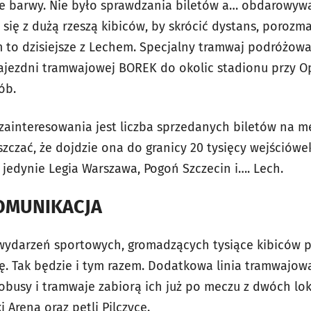
 barwy. Nie było sprawdzania biletów a… obdarowywani
i się z dużą rzeszą kibiców, by skrócić dystans, porozm
 to dzisiejsze z Lechem. Specjalny tramwaj podróżował
ezdni tramwajowej BOREK do okolic stadionu przy Op
ób.
zainteresowania jest liczba sprzedanych biletów na m
zczać, że dojdzie ona do granicy 20 tysięcy wejściówe
e jedynie Legia Warszawa, Pogoń Szczecin i…. Lech.
OMUNIKACJA
 wydarzeń sportowych, gromadzących tysiące kibiców 
 Tak będzie i tym razem. Dodatkowa linia tramwajowa
usy i tramwaje zabiorą ich już po meczu z dwóch lokal
 Arena oraz pętli Pilczyce.