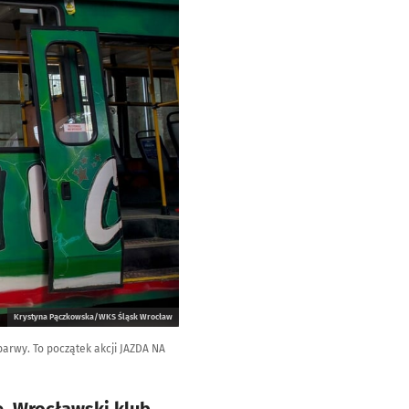
Krystyna Pączkowska/WKS Śląsk Wrocław
rwy. To początek akcji JAZDA NA