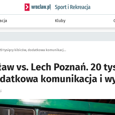
Serwis informacyjny wroclaw.pl podserwis: Sport 
acja
Kluby
Śląsk Wrocław vs. Lech Poznań. 20 tysięcy kibiców, dodatkowa komunikacja i wygrana?
aw vs. Lech Poznań. 20 ty
odatkowa komunikacja i w
i