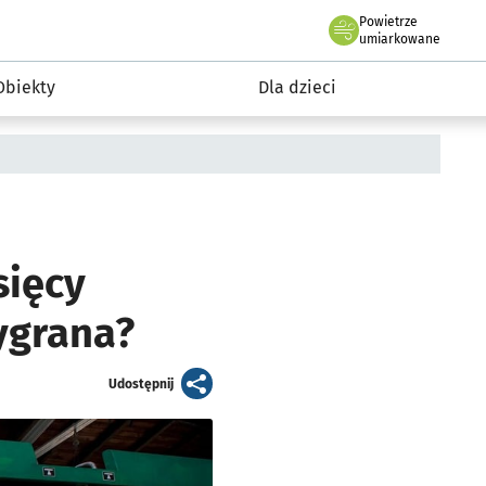
Powietrze
we Wrocławiu
i rekreacja
umiarkowane
Obiekty
Dla dzieci
sięcy
ygrana?
artykuł
Udostępnij