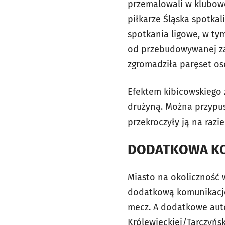
przemalowali w klubowe
piłkarze Śląska spotkal
spotkania ligowe, w tym
od przebudowywanej zaj
zgromadziła paręset os
Efektem kibicowskiego 
drużyną. Można przypus
przekroczyły ją na razi
DODATKOWA K
Miasto na okoliczność
dodatkową komunikację.
mecz. A dodatkowe autob
Królewieckiej/Tarczyński