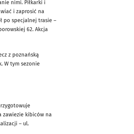
e nimi. Piłkarki i
awiać i zaprosić na
 po specjalnej trasie –
orowskiej 62. Akcja
ecz z poznańską
k. W tym sezonie
przygotowuje
 zawiezie kibiców na
izacji – ul.