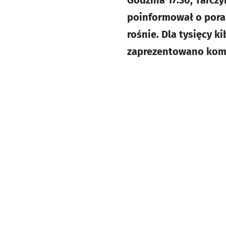
Godzina 17.30, Tarczy
poinformował o porank
rośnie. Dla tysięcy 
zaprezentowano komp