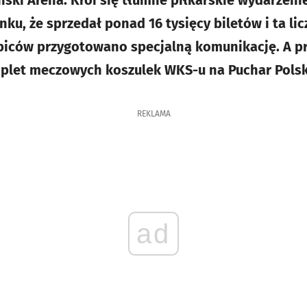
ński Arena. Kroi się tłumne piłkarskie wydarzeni
u, że sprzedał ponad 16 tysięcy biletów i ta lic
kibiców przygotowano specjalną komunikację. A pr
let meczowych koszulek WKS-u na Puchar Polsk
REKLAMA
ad