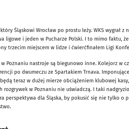
 który Śląskowi Wrocław po prostu leży. WKS wygrał z
a ligowe i jeden w Pucharze Polski. I to mimo faktu, że
ny trzecim miejscem w lidze i ćwierćfinałem Ligi Konfe
i w Poznaniu nastroje są biegunowo inne. Kolejorz w 
erencji po dwumeczu ze Spartakiem Trnava. Imponujące
ry będą teraz w dużej mierze obciążeniem klubowej kas
h rozgrywek w Poznaniu nie uświadczą. I taki nadgryzio
a perspektywa dla Śląska, by pokusić się nie tylko o p
stwo.