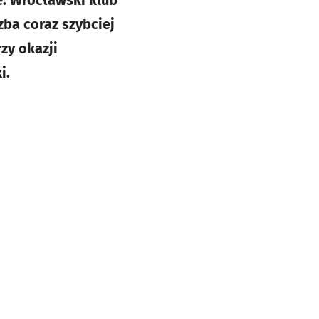
e. Wrocławski klub
zba coraz szybciej
zy okazji
i.