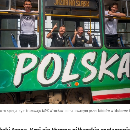
cław w specjalnym tramwaju MPK Wrocław pomalowanym przez kibiców w klubowe ba