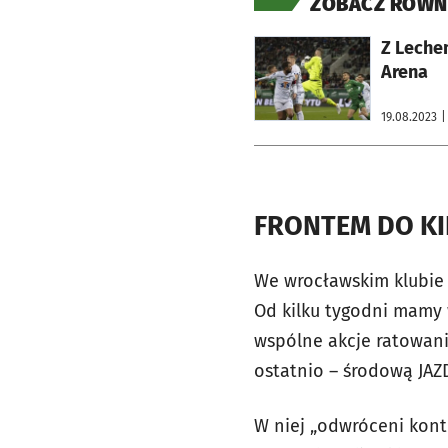
ZOBACZ RÓWN
otworzy się w nowej karcie
Z Lechem
Arena
19.08.2023
|
FRONTEM DO K
We wrocławskim klubie s
Od kilku tygodni mamy 
wspólne akcje ratowan
ostatnio – środową JAZ
W niej „odwróceni kont