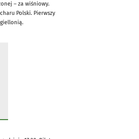
onej – za wiśniowy.
aru Polski. Pierwszy
iellonią.