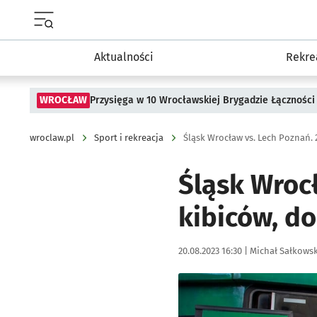
Menu główne portalu wroclaw.pl
Aktualności
Rekre
WROCŁAW
Przysięga w 10 Wrocławskiej Brygadzie Łączności
wroclaw.pl
Sport i rekreacja
Śląsk Wrocł
kibiców, d
Data publikacji:
Autor:
20.08.2023 16:30 |
Michał Sałkowsk
Kliknij, aby powiększyć