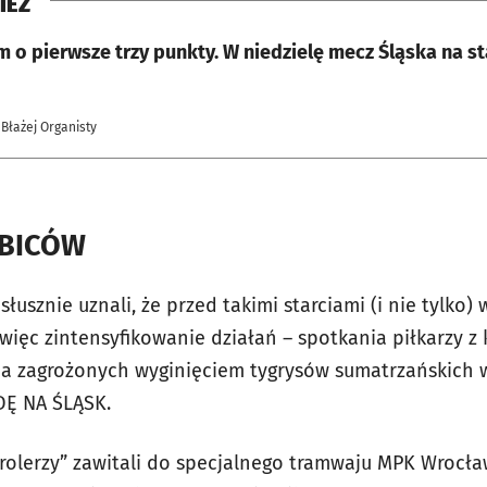
IEŻ
 o pierwsze trzy punkty. W niedzielę mecz Śląska na st
 Błażej Organisty
IBICÓW
łusznie uznali, że przed takimi starciami (i nie tylko)
więc zintensyfikowanie działań – spotkania piłkarzy z
ia zagrożonych wyginięciem tygrysów sumatrzańskich 
DĘ NA ŚLĄSK.
rolerzy” zawitali do specjalnego tramwaju MPK Wrocław