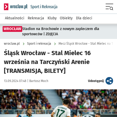
Serwis informacyjny wroclaw.pl podserwis: Sport i rekreacja
Menu
Aktualności
Rekreacja
Kluby
Obiekty
Dla dzieci
WROCŁAW
Stadion na Brochowie z nowym zapleczem dla
sportowców | ZDJĘCIA
wroclaw.pl
Sport i rekreacja
Mecz Śląsk Wrocław - Stal Mielec na Tar
Śląsk Wrocław - Stal Mielec 16
września na Tarczyński Arenie
[TRANSMISJA, BILETY]
Data publikacji:
Autor:
artykuł
13.09.2024 07:48 |
Bartosz Moch
Udostępnij
Kliknij, aby powiększyć