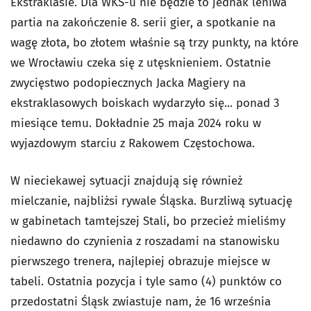
Ekstraklasie. Dla WKS-u nie będzie to jednak leniwa
partia na zakończenie 8. serii gier, a spotkanie na
wagę złota, bo złotem właśnie są trzy punkty, na które
we Wrocławiu czeka się z utęsknieniem. Ostatnie
zwycięstwo podopiecznych Jacka Magiery na
ekstraklasowych boiskach wydarzyło się... ponad 3
miesiące temu. Dokładnie 25 maja 2024 roku w
wyjazdowym starciu z Rakowem Częstochowa.
W nieciekawej sytuacji znajdują się również
mielczanie, najbliżsi rywale Śląska. Burzliwą sytuację
w gabinetach tamtejszej Stali, bo przecież mieliśmy
niedawno do czynienia z roszadami na stanowisku
pierwszego trenera, najlepiej obrazuje miejsce w
tabeli. Ostatnia pozycja i tyle samo (4) punktów co
przedostatni Śląsk zwiastuje nam, że 16 września