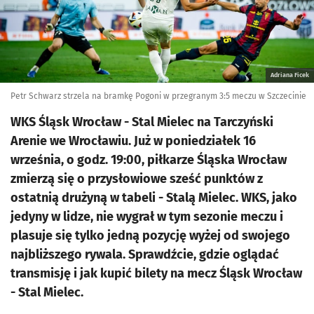
Adriana Ficek
Petr Schwarz strzela na bramkę Pogoni w przegranym 3:5 meczu w Szczecinie
WKS Śląsk Wrocław - Stal Mielec na Tarczyński
Arenie we Wrocławiu. Już w poniedziałek 16
września, o godz. 19:00, piłkarze Śląska Wrocław
zmierzą się o przysłowiowe sześć punktów z
ostatnią drużyną w tabeli - Stalą Mielec. WKS, jako
jedyny w lidze, nie wygrał w tym sezonie meczu i
plasuje się tylko jedną pozycję wyżej od swojego
najbliższego rywala. Sprawdźcie, gdzie oglądać
transmisję i jak kupić bilety na mecz Śląsk Wrocław
- Stal Mielec.