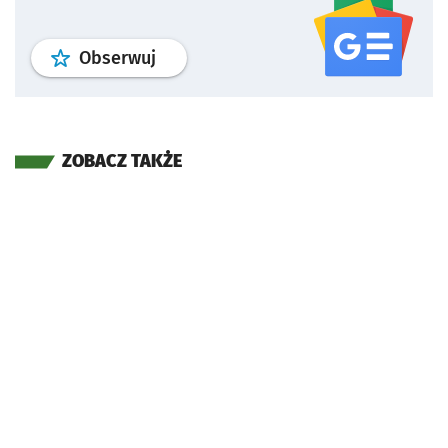
profil
google news
serwisu wroclaw
Obserwuj
ZOBACZ TAKŻE