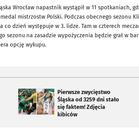
ląska Wrocław napastnik wystąpił w 11 spotkaniach, g
y medal mistrzostw Polski. Podczas obecnego sezonu Kl
na co dzień występuje w 3. lidze. Tam w czterech meczach
o sezonu na zasadzie wypożyczenia będzie grał w bar
era opcję wykupu.
otworzy się w nowej karcie
Pierwsze zwycięstwo
Śląska od 3259 dni stało
się faktem! Zdjęcia
kibiców