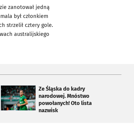
dzie zanotował jedną
imala był członkiem
 strzelił cztery gole.
wach australijskiego
otworzy się w nowej karcie
Ze Śląska do kadry
narodowej. Mnóstwo
powołanych! Oto lista
nazwisk