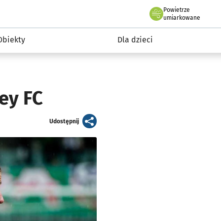
Powietrze
we Wrocławiu
i rekreacja
umiarkowane
Obiekty
Dla dzieci
ey FC
artykuł
Udostępnij