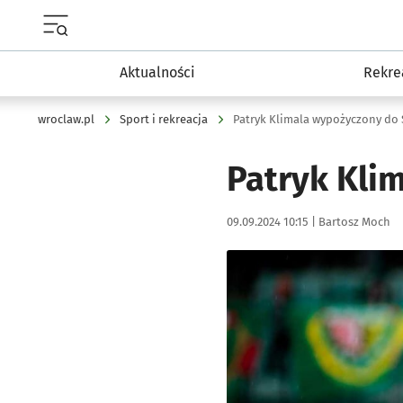
Menu główne portalu wroclaw.pl
Aktualności
Rekre
wroclaw.pl
Sport i rekreacja
Patryk Klimala wypożyczony do 
Patryk Kli
Data publikacji:
Autor:
09.09.2024 10:15 |
Bartosz Moch
Kliknij, aby powiększyć