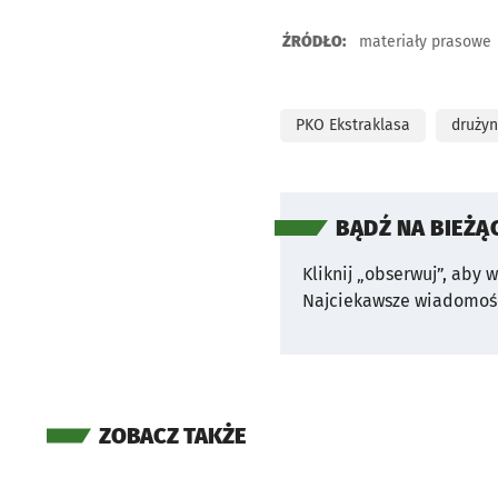
ŹRÓDŁO:
materiały prasowe
PKO Ekstraklasa
drużyn
BĄDŹ NA BIEŻĄ
Kliknij „obserwuj”, aby 
Najciekawsze wiadomośc
ZOBACZ TAKŻE