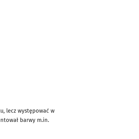
ku, lecz występować w
entował barwy m.in.