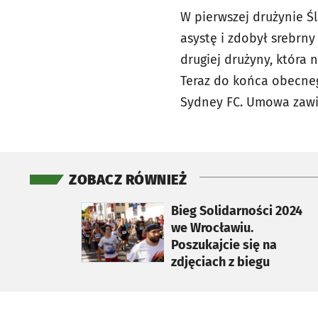
W pierwszej drużynie Ś
asystę i zdobył srebrn
drugiej drużyny, która 
Teraz do końca obecneg
Sydney FC. Umowa zawi
ZOBACZ RÓWNIEŻ
otworzy się w nowej karcie
Bieg Solidarności 2024
we Wrocławiu.
Poszukajcie się na
zdjęciach z biegu