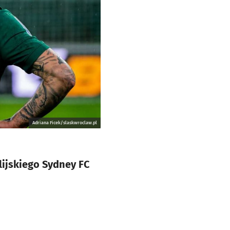
Adriana Ficek/slaskwroclaw.pl
lijskiego Sydney FC