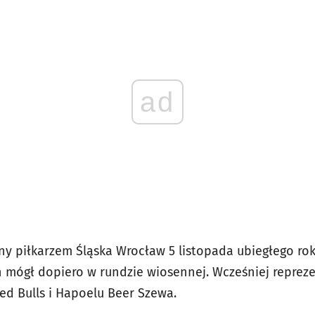
ad
ony piłkarzem Śląska Wrocław 5 listopada ubiegłego ro
h mógł dopiero w rundzie wiosennej. Wcześniej reprez
 Red Bulls i Hapoelu Beer Szewa.