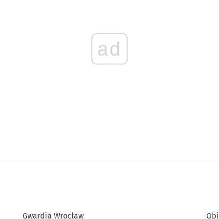
ad
Gwardia Wrocław
Obi