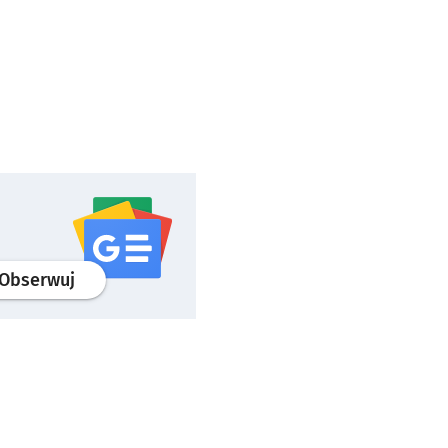
profil
google news
serwisu wroclaw.pl
Obserwuj