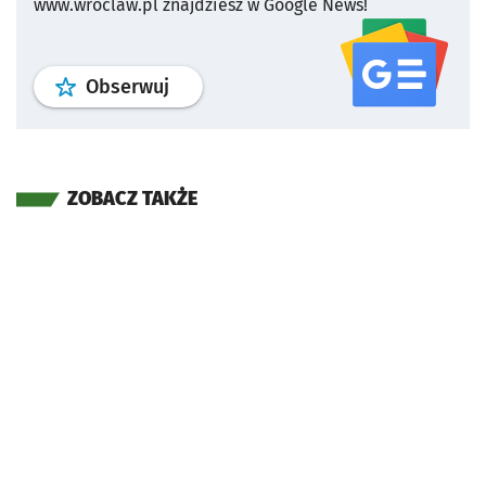
www.wroclaw.pl znajdziesz w Google News!
profil
google news
serwisu wroclaw
Obserwuj
ZOBACZ TAKŻE