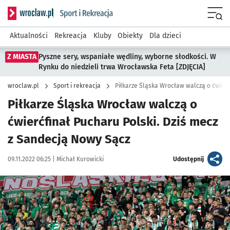
Serwis informacyjny wroclaw.pl podserwis: Sport i rekreacja
Menu
Aktualności
Rekreacja
Kluby
Obiekty
Dla dzieci
Z MIASTA
Pyszne sery, wspaniałe wędliny, wyborne słodkości. W
Rynku do niedzieli trwa Wrocławska Feta [ZDJĘCIA]
wroclaw.pl
Sport i rekreacja
Piłkarze Śląska Wrocław walczą o
ćwierćfinał Pucharu Polski. Dziś mecz
z Sandecją Nowy Sącz
Data publikacji:
Autor:
artykuł
09.11.2022 06:25 |
Michał Kurowicki
Udostępnij
Kliknij, aby powiększyć