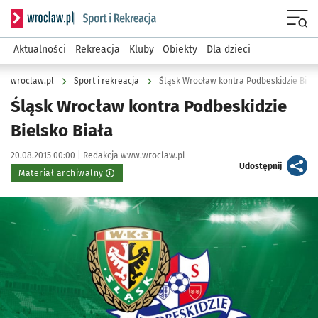
Serwis informacyjny wroclaw.pl podserwis: Sport i rekreacja
Menu
Aktualności
Rekreacja
Kluby
Obiekty
Dla dzieci
wroclaw.pl
Sport i rekreacja
Śląsk Wrocław kontra Podbeskidzie Biels
Śląsk Wrocław kontra Podbeskidzie
Bielsko Biała
Data publikacji:
Autor:
20.08.2015 00:00 |
Redakcja www.wroclaw.pl
artykuł
Udostępnij
Materiał archiwalny
Kliknij, aby powiększyć