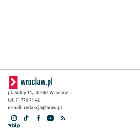
pl. Solny 14,
50-062
Wrocław
tel. 71 776 71 42
e-mail:
redakcja@araw.pl