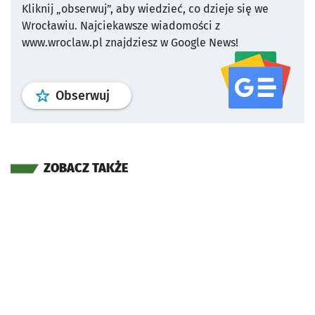
Kliknij „obserwuj”, aby wiedzieć, co dzieje się we
Wrocławiu.
Najciekawsze wiadomości z
www.wroclaw.pl znajdziesz w Google News!
profil
google news
serwisu wroclaw
Obserwuj
ZOBACZ TAKŻE