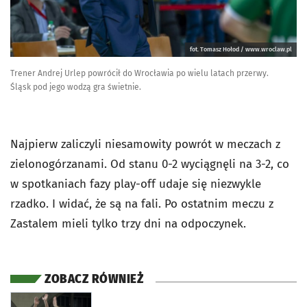
fot. Tomasz Hołod / www.wroclaw.pl
Trener Andrej Urlep powrócił do Wrocławia po wielu latach przerwy.
Śląsk pod jego wodzą gra świetnie.
Najpierw zaliczyli niesamowity powrót w meczach z
zielonogórzanami. Od stanu 0-2 wyciągnęli na 3-2, co
w spotkaniach fazy play-off udaje się niezwykle
rzadko. I widać, że są na fali. Po ostatnim meczu z
Zastalem mieli tylko trzy dni na odpoczynek.
ZOBACZ RÓWNIEŻ
otworzy się w nowej karcie