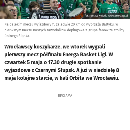
fot. Tomasz Hołod / www.wroclaw.pl
Na dalekim meczu wyjazdowym, zaledwie 20 km od wybrzeża Bałtyku, w
pierwszym meczu naszych zawodników dopingowała grupa fanów ze stolicy
Dolnego Śląska.
Wrocławscy koszykarze, we wtorek wygrali
pierwszy mecz półfinału Energa Basket Ligi. W
czwartek 5 maja o 17.30 drugie spotkanie
wyjazdowe z Czarnymi Słupsk. A już w niedzielę 8
maja kolejne starcie, w hali Orbita we Wrocławiu.
REKLAMA