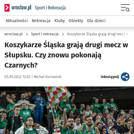
Serwis informacyjny wroclaw.pl podserwis: Sport i rekreacja
Menu
Aktualności
Rekreacja
Kluby
Obiekty
Dla dzieci
wroclaw.pl
Sport i rekreacja
Koszykarze Śląska grają drugi mecz w S
Koszykarze Śląska grają drugi mecz w
Słupsku. Czy znowu pokonają
Czarnych?
Data publikacji:
Autor:
artykuł
05.05.2022 12:02 |
Michał Kurowicki
Udostępnij
Kliknij, aby powiększyć