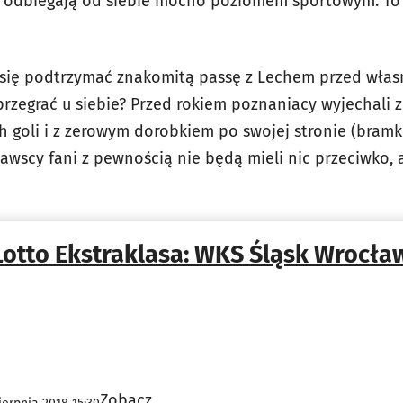
e odbiegają od siebie mocno poziomem sportowym. To
się podtrzymać znakomitą passę z Lechem przed własn
przegrać u siebie? Przed rokiem poznaniacy wyjechali 
 goli i z zerowym dorobkiem po swojej stronie (bramki
awscy fani z pewnością nie będą mieli nic przeciwko,
Lotto Ekstraklasa: WKS Śląsk Wrocła
Zobacz