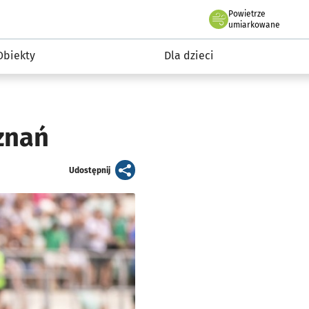
Powietrze
we Wrocławiu
i rekreacja
umiarkowane
Obiekty
Dla dzieci
znań
artykuł
Udostępnij