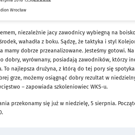
ierpnia 2018 15:30
adion Wrocław
emem, niezależnie jacy zawodnicy wybiegną na boisko
środek, wahadła z boku. Sądzę, że taktyka i styl Kolejo
a mamy dobrze przeanalizowane. Jesteśmy gotowi. Na
zo dobry, wyrównany, posiadają zawodników, którzy i
. To najlepsza drużyna, z którą do tej pory się spoty
obrej grze, możemy osiągnąć dobry rezultat w niedzie
zwycięstwo – zapowiada szkoleniowiec WKS-u.
ania przekonamy się już w niedzielę, 5 sierpnia. Począ
0.