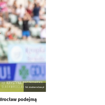
fot. slaskwroclaw.pl
e Wrocław podejmą