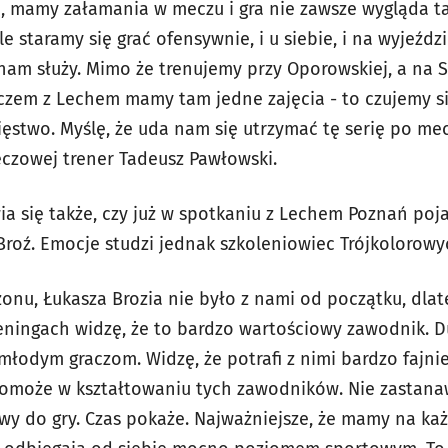
e, mamy załamania w meczu i gra nie zawsze wygląda ta
le staramy się grać ofensywnie, i u siebie, i na wyjeźd
nam służy. Mimo że trenujemy przy Oporowskiej, a na 
czem z Lechem mamy tam jedne zajęcia - to czujemy się 
ęstwo. Myślę, że uda nam się utrzymać tę serię po me
czowej trener Tadeusz Pawłowski.
ia się także, czy już w spotkaniu z Lechem Poznań poj
roź. Emocje studzi jednak szkoleniowiec Trójkolorowy
zonu, Łukasza Brozia nie było z nami od początku, dla
reningach widzę, że to bardzo wartościowy zawodnik. 
młodym graczom. Widzę, że potrafi z nimi bardzo fajni
omoże w kształtowaniu tych zawodników. Nie zastanaw
wy do gry. Czas pokaże. Najważniejsze, że mamy na ka