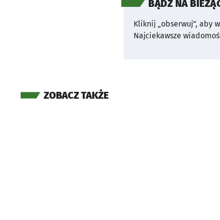
BĄDŹ NA BIEŻĄ
Kliknij „obserwuj”, aby 
Najciekawsze wiadomośc
ZOBACZ TAKŻE