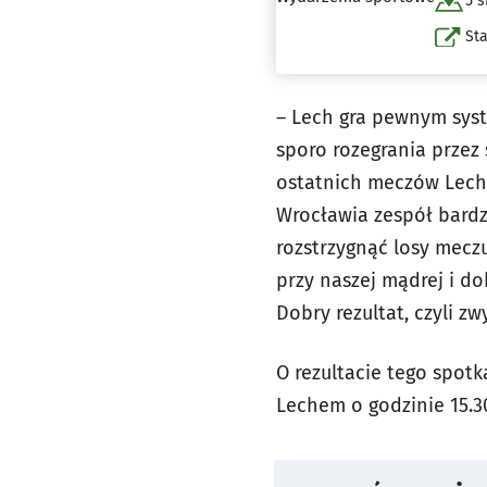
5 s
St
– Lech gra pewnym syst
sporo rozegrania przez 
ostatnich meczów Lech
Wrocławia zespół bard
rozstrzygnąć losy meczu
przy naszej mądrej i d
Dobry rezultat, czyli 
O rezultacie tego spotk
Lechem o godzinie 15.3