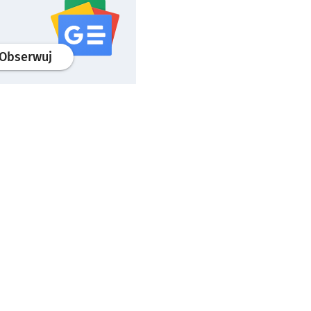
profil
google news
serwisu wroclaw.pl
Obserwuj