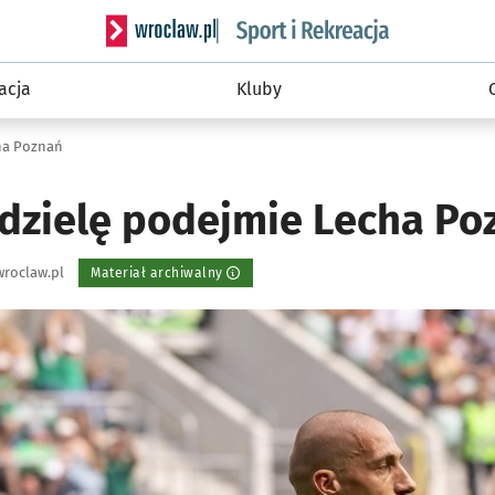
Serwis informacyjny wroclaw.pl podserwis: Sport 
acja
Kluby
cha Poznań
edzielę podejmie Lecha Po
roclaw.pl
Materiał archiwalny