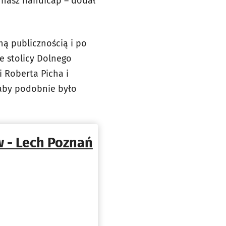
 nasz handicap – dodał
ą publicznością i po
ze stolicy Dolnego
 Roberta Picha i
 aby podobnie było
w - Lech Poznań