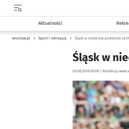
Menu główne portalu wroclaw.pl
Aktualności
Rekre
wroclaw.pl
Sport i rekreacja
Śląsk w niedzielę podejmie Le
Śląsk w ni
Data publikacji:
Autor:
03.08.2018 00:00 |
Redakcja www.w
Kliknij, aby powiększyć