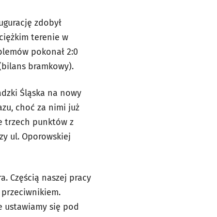
ugurację zdobył
ciężkim terenie w
roblemów pokonał 2:0
 (bilans bramkowy).
adzki Śląska na nowy
azu, choć za nimi już
e trzech punktów z
zy ul. Oporowskiej
a. Częścią naszej pracy
 przeciwnikiem.
ie ustawiamy się pod