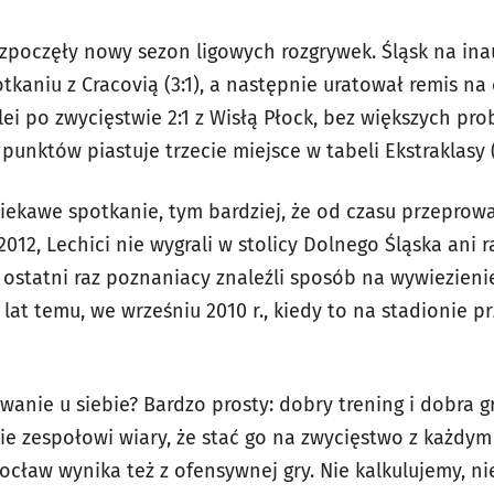
zpoczęły nowy sezon ligowych rozgrywek. Śląsk na ina
aniu z Cracovią (3:1), a następnie uratował remis na 
olei po zwycięstwie 2:1 z Wisłą Płock, bez większych p
punktów piastuje trzecie miejsce w tabeli Ekstraklasy
iekawe spotkanie, tym bardziej, że od czasu przeprow
012, Lechici nie wygrali w stolicy Dolnego Śląska ani r
, ostatni raz poznaniacy znaleźli sposób na wywiezieni
lat temu, we wrześniu 2010 r., kiedy to na stadionie pr
anie u siebie? Bardzo prosty: dobry trening i dobra gr
ie zespołowi wiary, że stać go na zwycięstwo z każdym
cław wynika też z ofensywnej gry. Nie kalkulujemy, n