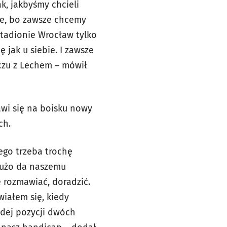
k, jakbyśmy chcieli
zie, bo zawsze chcemy
Stadionie Wrocław tylko
jak u siebie. I zawsze
czu z Lechem – mówił
awi się na boisku nowy
ch.
tego trzeba trochę
Dużo da naszemu
e rozmawiać, doradzić.
iałem się, kiedy
żdej pozycji dwóch