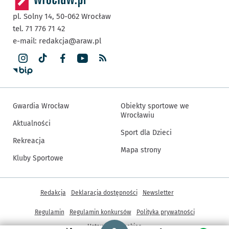
pl. Solny 14,
50-062
Wrocław
tel. 71 776 71 42
e-mail:
redakcja@araw.pl
Gwardia Wrocław
Obiekty sportowe we
Wrocławiu
Aktualności
Sport dla Dzieci
Rekreacja
Mapa strony
Kluby Sportowe
Inne informacje
Redakcja
Deklaracja dostępności
Newsletter
Regulamin
Regulamin konkursów
Polityka prywatności
Strona główna - wroclaw.pl
Ustawienia cookies