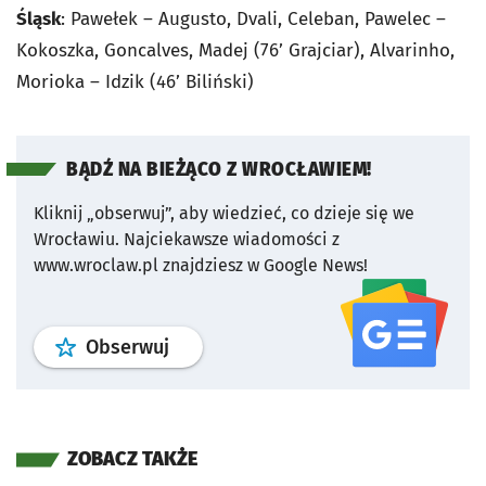
Śląsk
: Pawełek – Augusto, Dvali, Celeban, Pawelec –
Kokoszka, Goncalves, Madej (76’ Grajciar), Alvarinho,
Morioka – Idzik (46’ Biliński)
BĄDŹ NA BIEŻĄCO Z WROCŁAWIEM!
Kliknij „obserwuj”, aby wiedzieć, co dzieje się we
Wrocławiu.
Najciekawsze wiadomości z
www.wroclaw.pl znajdziesz w Google News!
profil
google news
serwisu wroclaw
Obserwuj
ZOBACZ TAKŻE