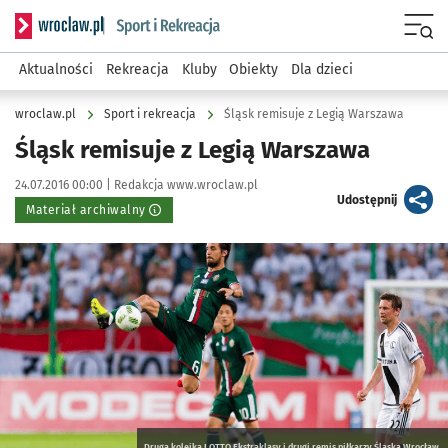
Serwis informacyjny wroclaw.pl podserwis: Sport i rekreacja
Menu
Aktualności
Rekreacja
Kluby
Obiekty
Dla dzieci
wroclaw.pl
Sport i rekreacja
Śląsk remisuje z Legią Warszawa
Śląsk remisuje z Legią Warszawa
Data publikacji:
Autor:
24.07.2016 00:00 |
Redakcja www.wroclaw.pl
artykuł
Udostępnij
Materiał archiwalny
Kliknij, aby powiększyć
Druga kolejka LOTTO Ekstraklasy i drugi remis piłkarzy Śląska Wrocław.