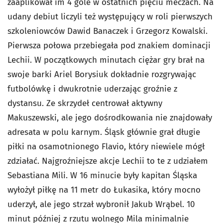
zaaplikował im 4 gole w ostatnich pięciu meczach. Na
udany debiut liczyli też występujący w roli pierwszych
szkoleniowców Dawid Banaczek i Grzegorz Kowalski.
Pierwsza połowa przebiegała pod znakiem dominacji
Lechii. W początkowych minutach ciężar gry brał na
swoje barki Ariel Borysiuk dokładnie rozgrywając
futbolówkę i dwukrotnie uderzając groźnie z
dystansu. Ze skrzydeł centrował aktywny
Makuszewski, ale jego dośrodkowania nie znajdowały
adresata w polu karnym. Śląsk głównie grał długie
piłki na osamotnionego Flavio, który niewiele mógł
zdziałać. Najgroźniejsze akcje Lechii to te z udziałem
Sebastiana Mili. W 16 minucie były kapitan Śląska
wyłożył piłkę na 11 metr do Łukasika, który mocno
uderzył, ale jego strzał wybronił Jakub Wrąbel. 10
minut później z rzutu wolnego Mila minimalnie