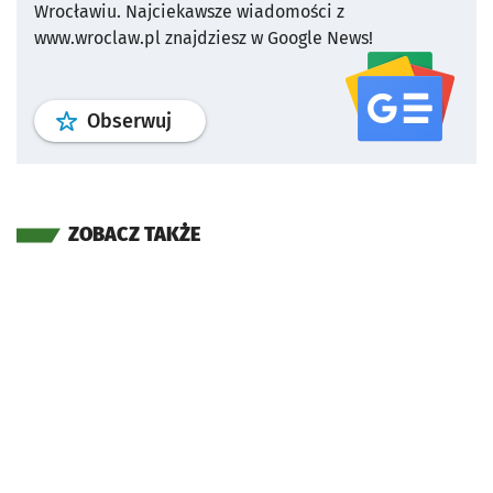
Wrocławiu.
Najciekawsze wiadomości z
www.wroclaw.pl znajdziesz w Google News!
profil
google news
serwisu wroclaw
Obserwuj
ZOBACZ TAKŻE