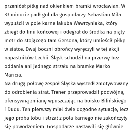
przeniósł piłkę nad okienkiem bramki wrocławian. W
33 minucie padł gol dla gospodarzy. Sebastian Mila
wypuścił w pole karne Jakuba Wawrzyniaka, który
zbiegł do linii końcowej i odegrał do środka na piąty
metr do stojącego tam Gersona, który umieścił piłkę
w siatce. Dwaj boczni obrońcy wyręczyli w tej akcji
napastników Lechii. Śląsk schodził na przerwę bez
oddania ani jednego strzału na bramkę Marko
Maricia.
Na drugą połowę zespół Śląska wyszedł zmotywowany
do odrobienia strat. Trener przeprowadził podwójną,
ofensywną zmianę wpuszczając na boisko Bilińskiego
i Dudu. Ten pierwszy miał dwie dogodne sytuacje, lecz
jego próba lobu i strzał z pola karnego nie zakończyły
się powodzeniem. Gospodarze nastawili się głównie