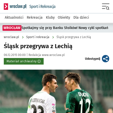
Serwis informacyjny wroclaw.pl podserwis: Sport i rekreacja
Menu
Aktualności
Rekreacja
Kluby
Obiekty
Dla dzieci
WROCŁAW
Spotkajmy się przy Banku Słoików! Nowy cykl spotkań
wroclaw.pl
Sport i rekreacja
Śląsk przegrywa z Lechią
Śląsk przegrywa z Lechią
Data publikacji:
Autor:
06.12.2015 00:00 |
Redakcja www.wroclaw.pl
artykuł
Udostępnij
Materiał archiwalny
Kliknij, aby powiększyć