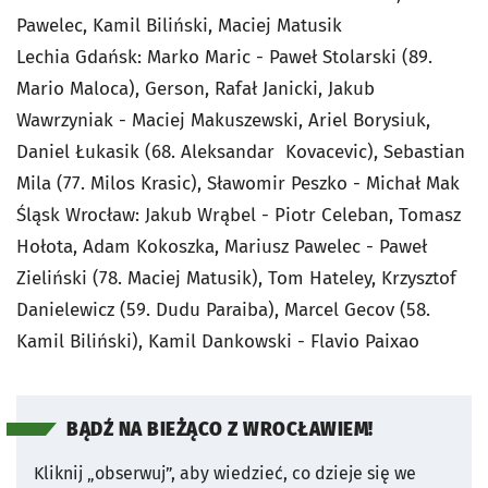
Pawelec, Kamil Biliński, Maciej Matusik
Lechia Gdańsk: Marko Maric - Paweł Stolarski (89.
Mario Maloca), Gerson, Rafał Janicki, Jakub
Wawrzyniak - Maciej Makuszewski, Ariel Borysiuk,
Daniel Łukasik (68. Aleksandar Kovacevic), Sebastian
Mila (77. Milos Krasic), Sławomir Peszko - Michał Mak
Śląsk Wrocław: Jakub Wrąbel - Piotr Celeban, Tomasz
Hołota, Adam Kokoszka, Mariusz Pawelec - Paweł
Zieliński (78. Maciej Matusik), Tom Hateley, Krzysztof
Danielewicz (59. Dudu Paraiba), Marcel Gecov (58.
Kamil Biliński), Kamil Dankowski - Flavio Paixao
BĄDŹ NA BIEŻĄCO Z WROCŁAWIEM!
Kliknij „obserwuj”, aby wiedzieć, co dzieje się we