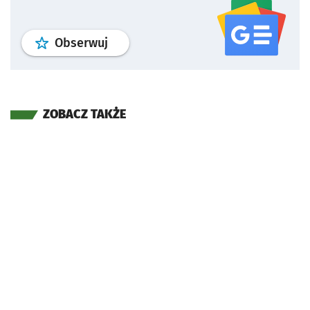
profil
google news
serwisu wroclaw
Obserwuj
ZOBACZ TAKŻE