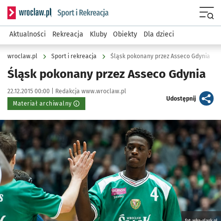
Serwis informacyjny wroclaw.pl podserwis: Sport i rekreacja
Menu
Aktualności
Rekreacja
Kluby
Obiekty
Dla dzieci
wroclaw.pl
Sport i rekreacja
Śląsk pokonany przez Asseco Gdynia
Śląsk pokonany przez Asseco Gdynia
Data publikacji:
Autor:
22.12.2015 00:00 |
Redakcja www.wroclaw.pl
artykuł
Udostępnij
Materiał archiwalny
Kliknij, aby powiększyć
fot: wks-slask.pl