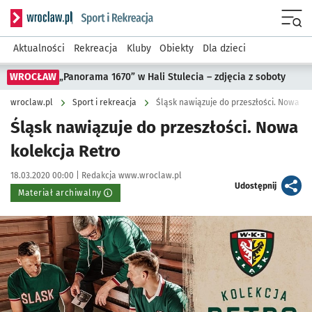
Serwis informacyjny wroclaw.pl podserwis: Sport i rekreacja
Menu
Aktualności
Rekreacja
Kluby
Obiekty
Dla dzieci
WROCŁAW
„Panorama 1670” w Hali Stulecia – zdjęcia z soboty
wroclaw.pl
Sport i rekreacja
Śląsk nawiązuje do przeszłości. Nowa ko
Śląsk nawiązuje do przeszłości. Nowa
kolekcja Retro
Data publikacji:
Autor:
18.03.2020 00:00 |
Redakcja www.wroclaw.pl
artykuł
Udostępnij
Materiał archiwalny
Kliknij, aby powiększyć