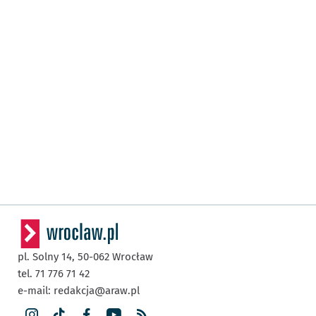
pl. Solny 14,
50-062
Wrocław
tel. 71 776 71 42
e-mail:
redakcja@araw.pl