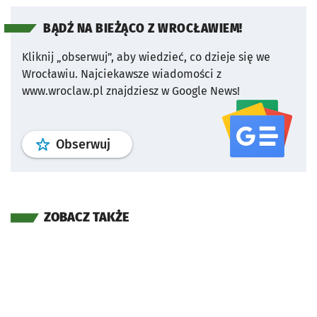
BĄDŹ NA BIEŻĄCO Z WROCŁAWIEM!
Kliknij „obserwuj”, aby wiedzieć, co dzieje się we
Wrocławiu.
Najciekawsze wiadomości z
www.wroclaw.pl znajdziesz w Google News!
profil
google news
serwisu wroclaw
Obserwuj
ZOBACZ TAKŻE