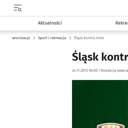
Menu główne portalu wroclaw.pl
Aktualności
Rekre
wroclaw.pl
Sport i rekreacja
Śląsk kontra Inter
Śląsk kontr
Data publikacji:
Autor:
24.11.2015 00:00 |
Redakcja www.w
Kliknij, aby powiększyć