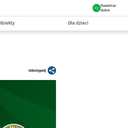
Powietrze
we Wrocławiu
i rekreacja
dobre
Obiekty
Dla dzieci
artykuł
Udostępnij