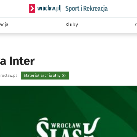
Serwis informacyjny wroclaw.pl podserwis: Sport 
acja
Kluby
a Inter
roclaw.pl
Materiał archiwalny