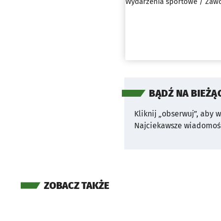
Wydarzenia sportowe / Zaw
BĄDŹ NA BIEŻĄ
Kliknij „obserwuj”, aby 
Najciekawsze wiadomośc
ZOBACZ TAKŻE