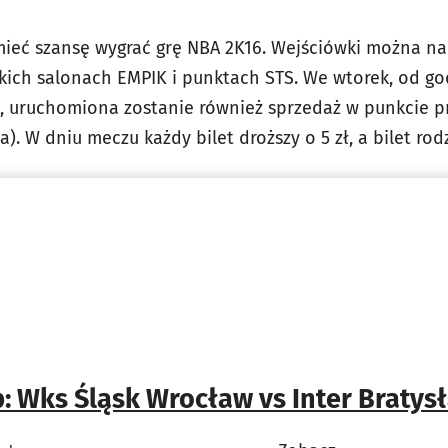
ieć szansę wygrać grę NBA 2K16. Wejściówki można na
tkich salonach EMPIK i punktach STS. We wtorek, od go
 uruchomiona zostanie również sprzedaż w punkcie prz
). W dniu meczu każdy bilet droższy o 5 zł, a bilet rodz
: Wks Śląsk Wrocław vs Inter Bratys