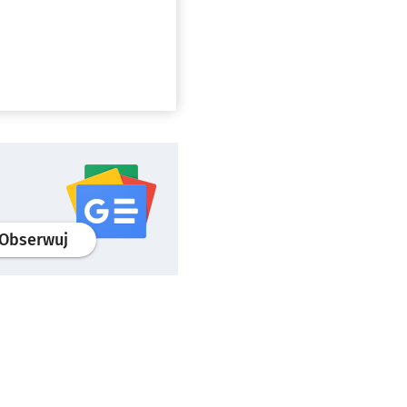
profil
google news
serwisu wroclaw.pl
Obserwuj