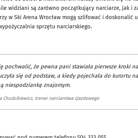
ile widziani są zarówno początkujący narciarze, jak i
rzy w Ski Arena Wrocław mogą szlifować i doskonalić u
wypożyczalnia sprzętu narciarskiego.
ę pochwalić, że pewna pani stawiała pierwsze kroki na
uczyła się od podstaw, a kiedy pojechała do kurortu nar
ą niespodziankę znajomym.
a Chudzikiewicz, trener narciarstwa zjazdowego
onywać pod numerem telefonu 504 333 055.