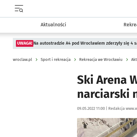
Menu główne portalu wroclaw.pl
Aktualności
Rekre
UWAGA!
Na autostradzie A4 pod Wrocławiem zderzyły się 4
wroclaw.pl
Sport i rekreacja
Rekreacja we Wrocławiu
Akt
Ski Arena 
narciarski
Data publikacji:
Autor:
09.05.2022 11:00 |
Redakcja www.w
Kliknij, aby powiększyć