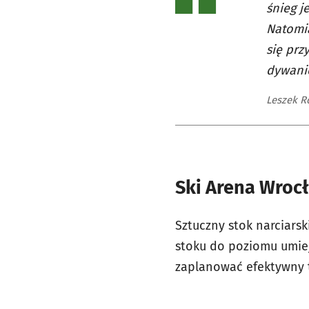
śnieg j
Natomia
się prz
dywanie
Leszek R
Ski Arena Wrocł
Sztuczny stok narciars
stoku do poziomu umiej
zaplanować efektywny 