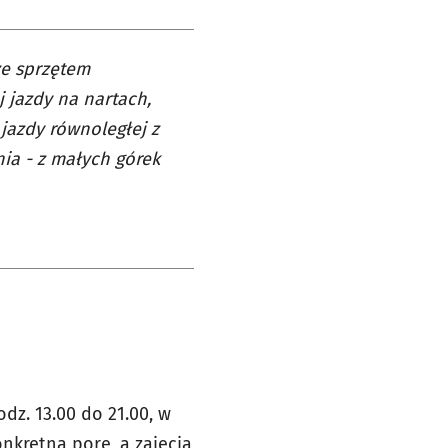
ze sprzętem
 jazdy na nartach,
jazdy równoległej z
nia - z małych górek
dz. 13.00 do 21.00, w
nkretną porę, a zajęcia