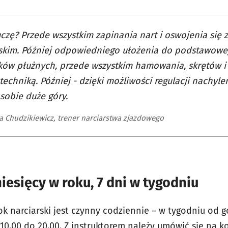
czę? Przede wszystkim zapinania nart i oswojenia się 
skim. Później odpowiedniego ułożenia do podstawowej
uków płużnych, przede wszystkim hamowania, skrętów i 
echniką. Później - dzięki możliwości regulacji nachyle
sobie duże góry.
a Chudzikiewicz, trener narciarstwa zjazdowego
miesięcy w roku, 7 dni w tygodniu
ok narciarski jest czynny codziennie – w tygodniu od go
0.00 do 20.00. Z instruktorem należy umówić się na ko