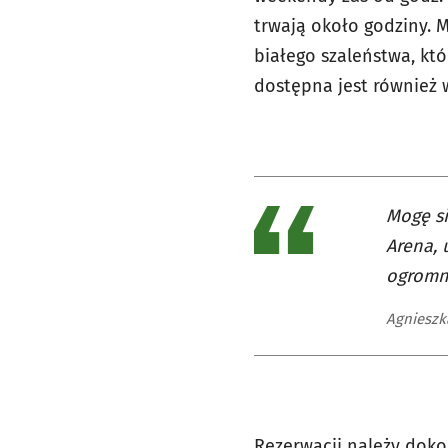
trwają około godziny. M
białego szaleństwa, któ
dostępna jest również 
Mogę si
Arena, 
ogromn
Agnieszk
Rezerwacji należy dok