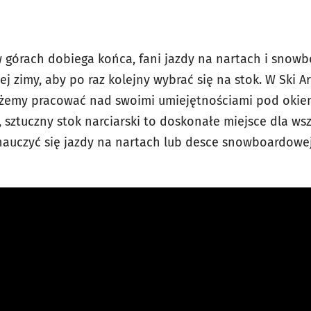
w górach dobiega końca, fani jazdy na nartach i snowb
j zimy, aby po raz kolejny wybrać się na stok. W Ski A
ożemy pracować nad swoimi umiejętnościami pod okie
, sztuczny stok narciarski to doskonałe miejsce dla ws
auczyć się jazdy na nartach lub desce snowboardowej