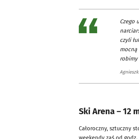
Czego u
narciar
czyli ł
mocną t
robimy 
Agnieszk
Ski Arena – 12 
Całoroczny, sztuczny st
weekendy zaś od godz. 1