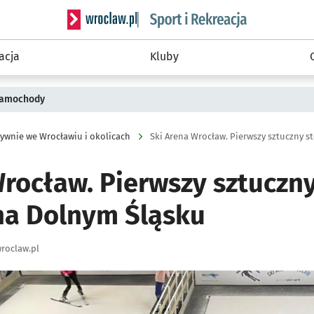
Serwis informacyjny wroclaw.pl podserwis: Sport 
acja
Kluby
 samochody
ywnie we Wrocławiu i okolicach
Ski Arena Wrocław. Pierwszy sztuczny s
Wrocław. Pierwszy sztuczny
 na Dolnym Śląsku
roclaw.pl