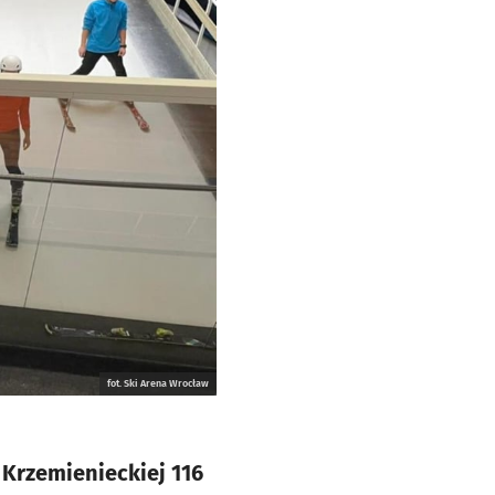
fot. Ski Arena Wrocław
 Krzemienieckiej 116