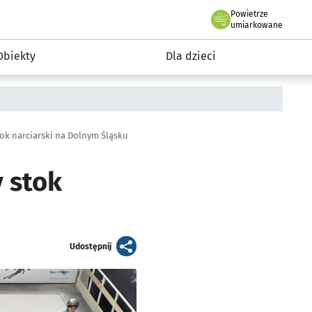
Powietrze
we Wrocławiu
i rekreacja
umiarkowane
Obiekty
Dla dzieci
tok narciarski na Dolnym Śląsku
 stok
artykuł
Udostępnij