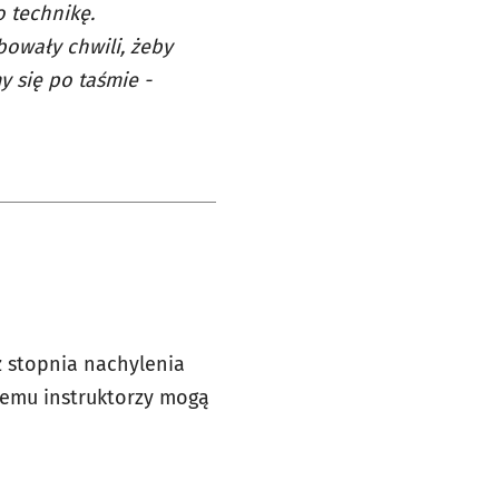
o technikę.
bowały chwili, żeby
 się po taśmie -
z stopnia nachylenia
temu instruktorzy mogą