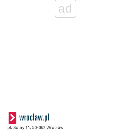
ad
pl. Solny 14,
50-062
Wrocław