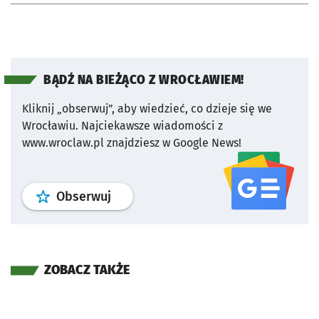
BĄDŹ NA BIEŻĄCO Z WROCŁAWIEM!
Kliknij „obserwuj”, aby wiedzieć, co dzieje się we
Wrocławiu.
Najciekawsze wiadomości z
www.wroclaw.pl znajdziesz w Google News!
profil
google news
serwisu wroclaw
Obserwuj
ZOBACZ TAKŻE