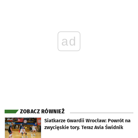
ad
ZOBACZ RÓWNIEŻ
otworzy się w nowej karcie
Siatkarze Gwardii Wrocław: Powrót na
zwycięskie tory. Teraz Avia Świdnik