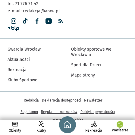
tel. 71 776 71 42
e-mail:
redakcja@araw.pl
Gwardia Wrocław
Obiekty sportowe we
Wrocławiu
Aktualności
Sport dla Dzieci
Rekreacja
Mapa strony
Kluby Sportowe
Inne informacje
Redakcja
Deklaracja dostępności
Newsletter
Regulamin
Regulamin konkursów
Polityka prywatności
Strona główna - wroclaw.pl
Ustawienia cookies
Powietrze
Obiekty
Kluby
Rekreacja
© Copyright 2005-2026, ARAW S.A., Gmina Wrocław