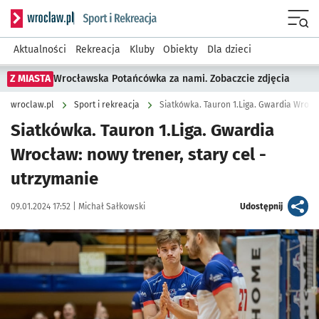
Serwis informacyjny wroclaw.pl podserwis: Sport i rekreacja
Menu
Aktualności
Rekreacja
Kluby
Obiekty
Dla dzieci
Z MIASTA
Wrocławska Potańcówka za nami. Zobaczcie zdjęcia
wroclaw.pl
Sport i rekreacja
Siatkówka. Tauron 1.Liga. Gwardia Wrocła
Siatkówka. Tauron 1.Liga. Gwardia
Wrocław: nowy trener, stary cel -
utrzymanie
Data publikacji:
Autor:
artykuł
09.01.2024 17:52 |
Michał Sałkowski
Udostępnij
Kliknij, aby powiększyć