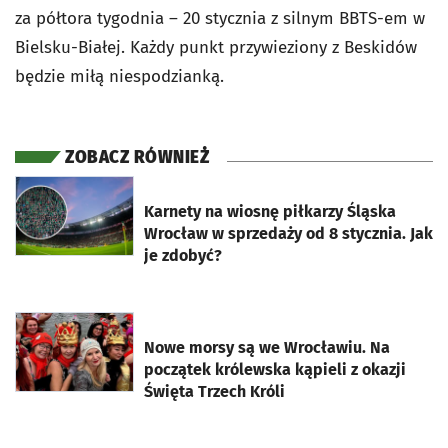
za półtora tygodnia – 20 stycznia z silnym BBTS-em w
Bielsku-Białej. Każdy punkt przywieziony z Beskidów
będzie miłą niespodzianką.
ZOBACZ RÓWNIEŻ
otworzy się w nowej karcie
Karnety na wiosnę piłkarzy Śląska
Wrocław w sprzedaży od 8 stycznia. Jak
je zdobyć?
otworzy się w nowej karcie
Nowe morsy są we Wrocławiu. Na
początek królewska kąpieli z okazji
Święta Trzech Króli