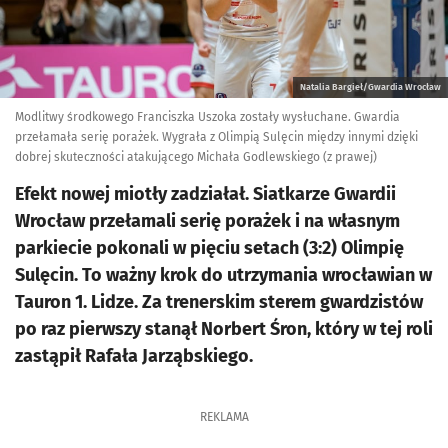
Natalia Bargieł/Gwardia Wrocław
Modlitwy środkowego Franciszka Uszoka zostały wysłuchane. Gwardia
przełamała serię porażek. Wygrała z Olimpią Sulęcin między innymi dzięki
dobrej skuteczności atakującego Michała Godlewskiego (z prawej)
Efekt nowej miotły zadziałał. Siatkarze Gwardii
Wrocław przełamali serię porażek i na własnym
parkiecie pokonali w pięciu setach (3:2) Olimpię
Sulęcin. To ważny krok do utrzymania wrocławian w
Tauron 1. Lidze. Za trenerskim sterem gwardzistów
po raz pierwszy stanął Norbert Śron, który w tej roli
zastąpił Rafała Jarząbskiego.
REKLAMA