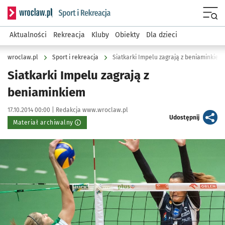
Serwis informacyjny wroclaw.pl podserwis: Sport i rekreacja
Menu
Aktualności
Rekreacja
Kluby
Obiekty
Dla dzieci
wroclaw.pl
Sport i rekreacja
Siatkarki Impelu zagrają z beniaminkiem
Siatkarki Impelu zagrają z
beniaminkiem
Data publikacji:
Autor:
17.10.2014 00:00 |
Redakcja www.wroclaw.pl
artykuł
Udostępnij
Materiał archiwalny
Kliknij, aby powiększyć