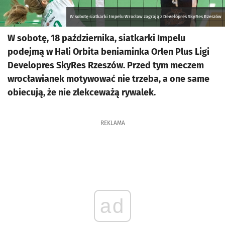
W sobotę siatkarki Impelu Wrocław zagrają z Developres SkyRes Rzeszów
W sobotę, 18 października, siatkarki Impelu
podejmą w Hali Orbita beniaminka Orlen Plus Ligi
Developres SkyRes Rzeszów. Przed tym meczem
wrocławianek motywować nie trzeba, a one same
obiecują, że nie zlekceważą rywalek.
REKLAMA
ad