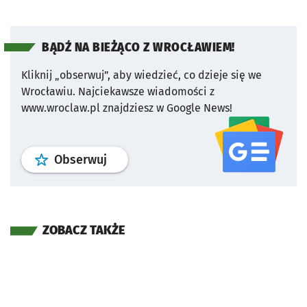
BĄDŹ NA BIEŻĄCO Z WROCŁAWIEM!
Kliknij „obserwuj”, aby wiedzieć, co dzieje się we
Wrocławiu.
Najciekawsze wiadomości z
www.wroclaw.pl znajdziesz w Google News!
profil
google news
serwisu wroclaw
Obserwuj
ZOBACZ TAKŻE