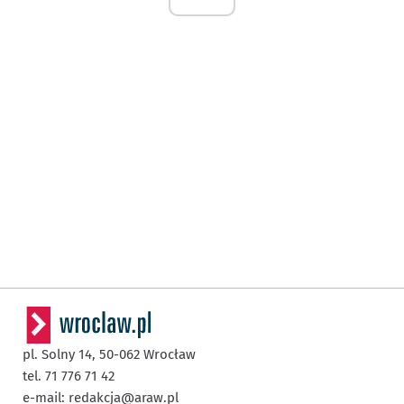
pl. Solny 14,
50-062
Wrocław
tel. 71 776 71 42
e-mail:
redakcja@araw.pl