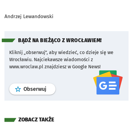
Andrzej Lewandowski
BĄDŹ NA BIEŻĄCO Z WROCŁAWIEM!
Kliknij „obserwuj”, aby wiedzieć, co dzieje się we
Wrocławiu.
Najciekawsze wiadomości z
www.wroclaw.pl znajdziesz w Google News!
profil
google news
serwisu wroclaw
Obserwuj
ZOBACZ TAKŻE