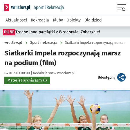
Serwis informacyjny wroclaw.pl podserwis: Sport i rekreacja
Menu
Aktualności
Rekreacja
Kluby
Obiekty
Dla dzieci
PILNE
Trochę inne pamiątki z Wrocławia. Zobaczcie!
wroclaw.pl
Sport i rekreacja
Siatkarki Impela rozpoczynają marsz na 
Siatkarki Impela rozpoczynają marsz
na podium (film)
Data publikacji:
Autor:
04.10.2013 00:00 |
Redakcja www.wroclaw.pl
artykuł
Udostępnij
Materiał archiwalny
Kliknij, aby powiększyć