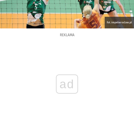
fot. impelwroclaw.pl
REKLAMA
ad