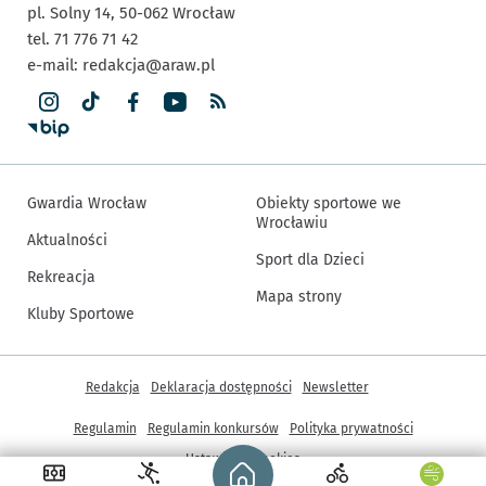
pl. Solny 14,
50-062
Wrocław
tel. 71 776 71 42
e-mail:
redakcja@araw.pl
Gwardia Wrocław
Obiekty sportowe we
Wrocławiu
Aktualności
Sport dla Dzieci
Rekreacja
Mapa strony
Kluby Sportowe
Inne informacje
Redakcja
Deklaracja dostępności
Newsletter
Regulamin
Regulamin konkursów
Polityka prywatności
Strona główna - wroclaw.pl
Ustawienia cookies